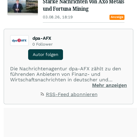
Starke Nachrichten von Axo Metals
und Fortuna Mining
03.08.26, 18:19
Anzeige
dpa-AFX
0
Follower
Autor folgen
Die Nachrichtenagentur dpa-AFX zählt zu den
führenden Anbietern von Finanz- und
Wirtschaftsnachrichten in deutscher und
englischer Sprache. Gestützt auf ein
Mehr anzeigen
internationales Agentur-Netzwerk berichtet
RSS-Feed abonnieren
dpa-AFX unabhängig, zuverlässig und schnell
von allen wichtigen Finanzstandorten der Welt.
Die Nutzung der Inhalte in Form eines RSS-
Feeds ist ausschließlich für private und nicht
kommerzielle Internetangebote zulässig. Eine
dauerhafte Archivierung der dpa-AFX-
Nachrichten auf diesen Seiten ist nicht zulässig.