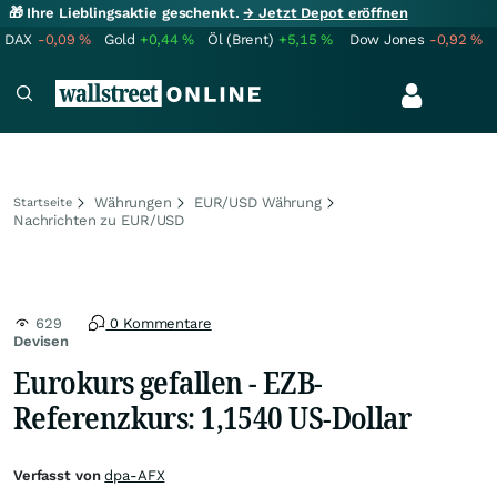
🎁 Ihre Lieblingsaktie geschenkt.
→ Jetzt Depot eröffnen
DAX
-0,09
%
Gold
+0,44
%
Öl (Brent)
+5,15
%
Dow Jones
-0,92
%
Währungen
EUR/USD Währung
Startseite
Nachrichten zu EUR/USD
629
0 Kommentare
Devisen
Eurokurs gefallen - EZB-
Referenzkurs: 1,1540 US-Dollar
Verfasst von
dpa-AFX