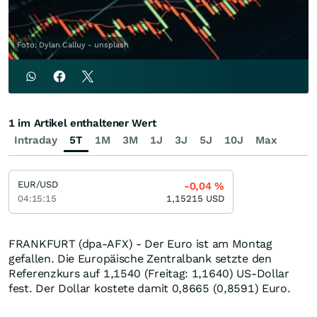
Foto: Dylan Calluy - unsplash
1 im Artikel enthaltener Wert
Intraday
5T
1M
3M
1J
3J
5J
10J
Max
EUR/USD
-0,04
%
04:15:15
1,15215
USD
FRANKFURT (dpa-AFX) - Der Euro ist am Montag
gefallen. Die Europäische Zentralbank setzte den
Referenzkurs auf 1,1540 (Freitag: 1,1640) US-Dollar
fest. Der Dollar kostete damit 0,8665 (0,8591) Euro.