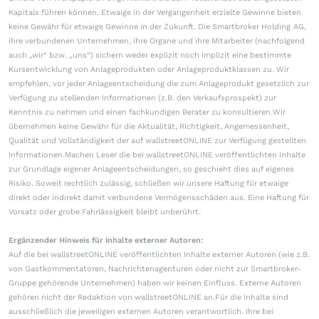
Kapitals führen können. Etwaige in der Vergangenheit erzielte Gewinne bieten
keine Gewähr für etwaige Gewinne in der Zukunft. Die Smartbroker Holding AG,
ihre verbundenen Unternehmen, ihre Organe und ihre Mitarbeiter (nachfolgend
auch „wir“ bzw. „uns“) sichern weder explizit noch implizit eine bestimmte
Kursentwicklung von Anlageprodukten oder Anlageproduktklassen zu. Wir
empfehlen, vor jeder Anlageentscheidung die zum Anlageprodukt gesetzlich zur
Verfügung zu stellenden Informationen (z.B. den Verkaufsprospekt) zur
Kenntnis zu nehmen und einen fachkundigen Berater zu konsultieren.Wir
übernehmen keine Gewähr für die Aktualität, Richtigkeit, Angemessenheit,
Qualität und Vollständigkeit der auf wallstreetONLINE zur Verfügung gestellten
Informationen.Machen Leser die bei wallstreetONLINE veröffentlichten Inhalte
zur Grundlage eigener Anlageentscheidungen, so geschieht dies auf eigenes
Risiko. Soweit rechtlich zulässig, schließen wir unsere Haftung für etwaige
direkt oder indirekt damit verbundene Vermögensschäden aus. Eine Haftung für
Vorsatz oder grobe Fahrlässigkeit bleibt unberührt.
Ergänzender Hinweis für Inhalte externer Autoren:
Auf die bei wallstreetONLINE veröffentlichten Inhalte externer Autoren (wie z.B.
von Gastkommentatoren, Nachrichtenagenturen oder nicht zur Smartbroker-
Gruppe gehörende Unternehmen) haben wir keinen Einfluss. Externe Autoren
gehören nicht der Redaktion von wallstreetONLINE an.Für die Inhalte sind
ausschließlich die jeweiligen externen Autoren verantwortlich. Ihre bei