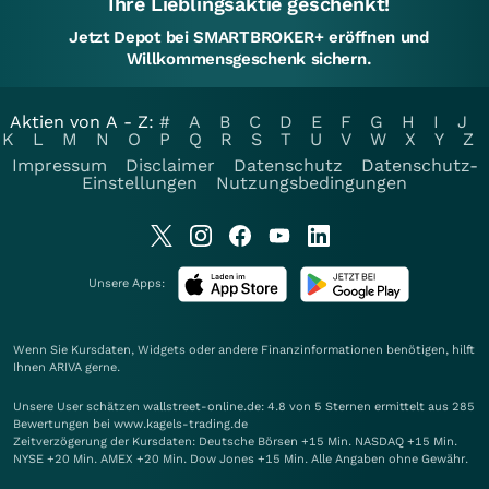
Ihre Lieblingsaktie geschenkt!
Jetzt Depot bei SMARTBROKER+ eröffnen und
Willkommensgeschenk sichern.
Aktien von A - Z:
#
A
B
C
D
E
F
G
H
I
J
K
L
M
N
O
P
Q
R
S
T
U
V
W
X
Y
Z
Impressum
Disclaimer
Datenschutz
Datenschutz-
Einstellungen
Nutzungsbedingungen
Unsere Apps:
Wenn Sie Kursdaten, Widgets oder andere Finanzinformationen benötigen, hilft
Ihnen
ARIVA
gerne.
Unsere User schätzen wallstreet-online.de: 4.8 von 5 Sternen ermittelt aus 285
Bewertungen bei www.kagels-trading.de
Zeitverzögerung der Kursdaten: Deutsche Börsen +15 Min. NASDAQ +15 Min.
NYSE +20 Min. AMEX +20 Min. Dow Jones +15 Min. Alle Angaben ohne Gewähr.