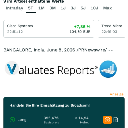
9 im Artikel enthaltene Werte
Intraday
5T
1M
3M
1J
3J
5J
10J
Max
Cisco Systems
Trend Micro
+7,86
%
22:51:12
104,80
EUR
22:49:03
BANGALORE, India
,
June 8, 2026
/PRNewswire/ --
Anzeige
Handeln Sie Ihre Einschätzung zu Broadcom!
395,47€
× 14,94
Long
Basispreis
Hebel