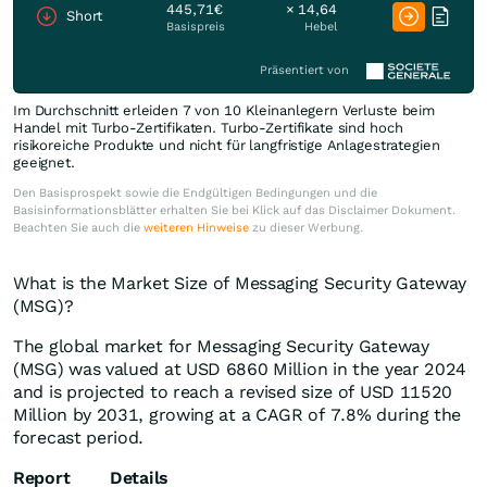
445,71€
× 14,64
Short
Basispreis
Hebel
Präsentiert von
Im Durchschnitt erleiden 7 von 10 Kleinanlegern Verluste beim
Handel mit Turbo-Zertifikaten. Turbo-Zertifikate sind hoch
risikoreiche Produkte und nicht für langfristige Anlagestrategien
geeignet.
Den Basisprospekt sowie die Endgültigen Bedingungen und die
Basisinformationsblätter erhalten Sie bei Klick auf das Disclaimer Dokument.
Beachten Sie auch die
weiteren Hinweise
zu dieser Werbung.
What is the Market Size of Messaging Security Gateway
(MSG)?
The global market for Messaging Security Gateway
(MSG) was valued at USD 6860 Million in the year 2024
and is projected to reach a revised size of USD 11520
Million by 2031, growing at a CAGR of 7.8% during the
forecast period.
Report
Details