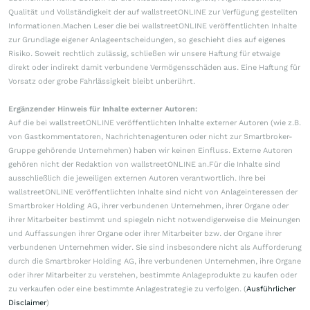
Qualität und Vollständigkeit der auf wallstreetONLINE zur Verfügung gestellten
Informationen.Machen Leser die bei wallstreetONLINE veröffentlichten Inhalte
zur Grundlage eigener Anlageentscheidungen, so geschieht dies auf eigenes
Risiko. Soweit rechtlich zulässig, schließen wir unsere Haftung für etwaige
direkt oder indirekt damit verbundene Vermögensschäden aus. Eine Haftung für
Vorsatz oder grobe Fahrlässigkeit bleibt unberührt.
Ergänzender Hinweis für Inhalte externer Autoren:
Auf die bei wallstreetONLINE veröffentlichten Inhalte externer Autoren (wie z.B.
von Gastkommentatoren, Nachrichtenagenturen oder nicht zur Smartbroker-
Gruppe gehörende Unternehmen) haben wir keinen Einfluss. Externe Autoren
gehören nicht der Redaktion von wallstreetONLINE an.Für die Inhalte sind
ausschließlich die jeweiligen externen Autoren verantwortlich. Ihre bei
wallstreetONLINE veröffentlichten Inhalte sind nicht von Anlageinteressen der
Smartbroker Holding AG, ihrer verbundenen Unternehmen, ihrer Organe oder
ihrer Mitarbeiter bestimmt und spiegeln nicht notwendigerweise die Meinungen
und Auffassungen ihrer Organe oder ihrer Mitarbeiter bzw. der Organe ihrer
verbundenen Unternehmen wider. Sie sind insbesondere nicht als Aufforderung
durch die Smartbroker Holding AG, ihre verbundenen Unternehmen, ihre Organe
oder ihrer Mitarbeiter zu verstehen, bestimmte Anlageprodukte zu kaufen oder
zu verkaufen oder eine bestimmte Anlagestrategie zu verfolgen. (
Ausführlicher
Disclaimer
)