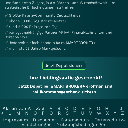
und fundierten Zugang in die Börsen- und Wirtschaftswelt, um
strategische Entscheidungen zu treffen.
✅ Größte Finanz-Community Deutschlands
✅ über 550.000 registrierte Nutzer
✅ rund 2.000 Beiträge pro Tag
✅ verlagsunabhängige Partner ARIVA, FinanzNachrichten und
BörsenNews
✅ Jederzeit einfach handeln beim
SMARTBROKER+
✅ mehr als 25 Jahre Marktpräsenz
Jetzt Depot sichern
Ihre Lieblingsaktie geschenkt!
Jetzt Depot bei SMARTBROKER+ eröffnen und
Willkommensgeschenk sichern.
Aktien von A - Z:
#
A
B
C
D
E
F
G
H
I
J
K
L
M
N
O
P
Q
R
S
T
U
V
W
X
Y
Z
Impressum
Disclaimer
Datenschutz
Datenschutz-
Einstellungen
Nutzungsbedingungen