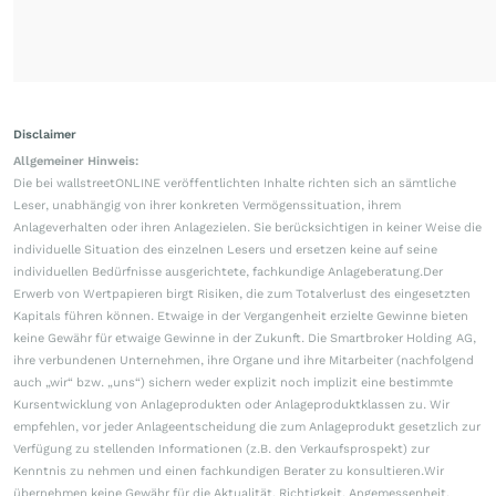
Disclaimer
Allgemeiner Hinweis:
Die bei wallstreetONLINE veröffentlichten Inhalte richten sich an sämtliche
Leser, unabhängig von ihrer konkreten Vermögenssituation, ihrem
Anlageverhalten oder ihren Anlagezielen. Sie berücksichtigen in keiner Weise die
individuelle Situation des einzelnen Lesers und ersetzen keine auf seine
individuellen Bedürfnisse ausgerichtete, fachkundige Anlageberatung.Der
Erwerb von Wertpapieren birgt Risiken, die zum Totalverlust des eingesetzten
Kapitals führen können. Etwaige in der Vergangenheit erzielte Gewinne bieten
keine Gewähr für etwaige Gewinne in der Zukunft. Die Smartbroker Holding AG,
ihre verbundenen Unternehmen, ihre Organe und ihre Mitarbeiter (nachfolgend
auch „wir“ bzw. „uns“) sichern weder explizit noch implizit eine bestimmte
Kursentwicklung von Anlageprodukten oder Anlageproduktklassen zu. Wir
empfehlen, vor jeder Anlageentscheidung die zum Anlageprodukt gesetzlich zur
Verfügung zu stellenden Informationen (z.B. den Verkaufsprospekt) zur
Kenntnis zu nehmen und einen fachkundigen Berater zu konsultieren.Wir
übernehmen keine Gewähr für die Aktualität, Richtigkeit, Angemessenheit,