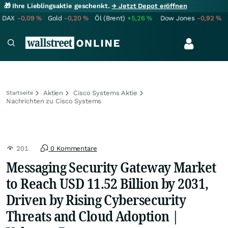
🎁 Ihre Lieblingsaktie geschenkt.
→ Jetzt Depot eröffnen
DAX
-0,09
%
Gold
-0,20
%
Öl (Brent)
+5,26
%
Dow Jones
-0,92
%
Aktien
Cisco Systems Aktie
Startseite
Nachrichten zu Cisco Systems
201
0 Kommentare
Messaging Security Gateway Market
to Reach USD 11.52 Billion by 2031,
Driven by Rising Cybersecurity
Threats and Cloud Adoption |