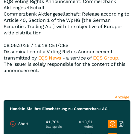
EQS Voting Rights Announcement: Commerzbank
Aktiengesellschaft
Commerzbank Aktiengesellschaft: Release according to
Article 40, Section 1 of the WpHG [the German
Securities Trading Act] with the objective of Europe-
wide distribution
08.06.2026 / 16:18 CET/CEST
Dissemination of a Voting Rights Announcement
transmitted by
EQS News
- a service of
EQS Group
.
The issuer is solely responsible for the content of this
announcement.
Anzeige
Handeln Sie Ihre Einschätzung zu Commerzbank AG!
41,70€
× 13,51
Short
Basispreis
Hebel