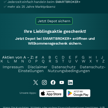
✅ Jederzeit einfach handeln beim
SMARTBROKER+
✅ mehr als 25 Jahre Marktpräsenz
Jetzt Depot sichern
Ihre Lieblingsaktie geschenkt!
Jetzt Depot bei SMARTBROKER+ eröffnen und
Willkommensgeschenk sichern.
Aktien von A - Z:
#
A
B
C
D
E
F
G
H
I
J
K
L
M
N
O
P
Q
R
S
T
U
V
W
X
Y
Z
Impressum
Disclaimer
Datenschutz
Datenschutz-
Einstellungen
Nutzungsbedingungen
Unsere Apps:
Wenn Sie Kursdaten, Widgets oder andere Finanzinformationen benötigen, hilft