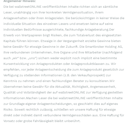
Allgemeiner Hinweis:
Die bei wallstreetONLINE veröffentlichten Inhalte richten sich an sämtliche
Leser, unabhängig von ihrer konkreten Vermögenssituation, ihrem
Anlageverhalten oder ihren Anlagezielen. Sie berücksichtigen in keiner Weise die
individuelle Situation des einzelnen Lesers und ersetzen keine auf seine
individuellen Bedürfnisse ausgerichtete, fachkundige Anlageberatung.Der
Erwerb von Wertpapieren birgt Risiken, die zum Totalverlust des eingesetzten
Kapitals führen können. Etwaige in der Vergangenheit erzielte Gewinne bieten
keine Gewähr für etwaige Gewinne in der Zukunft. Die Smartbroker Holding AG,
ihre verbundenen Unternehmen, ihre Organe und ihre Mitarbeiter (nachfolgend
auch „wir“ bzw. „uns“) sichern weder explizit noch implizit eine bestimmte
Kursentwicklung von Anlageprodukten oder Anlageproduktklassen zu. Wir
empfehlen, vor jeder Anlageentscheidung die zum Anlageprodukt gesetzlich zur
Verfügung zu stellenden Informationen (z.B. den Verkaufsprospekt) zur
Kenntnis zu nehmen und einen fachkundigen Berater zu konsultieren.Wir
übernehmen keine Gewähr für die Aktualität, Richtigkeit, Angemessenheit,
Qualität und Vollständigkeit der auf wallstreetONLINE zur Verfügung gestellten
Informationen.Machen Leser die bei wallstreetONLINE veröffentlichten Inhalte
zur Grundlage eigener Anlageentscheidungen, so geschieht dies auf eigenes
Risiko. Soweit rechtlich zulässig, schließen wir unsere Haftung für etwaige
direkt oder indirekt damit verbundene Vermögensschäden aus. Eine Haftung für
Vorsatz oder grobe Fahrlässigkeit bleibt unberührt.