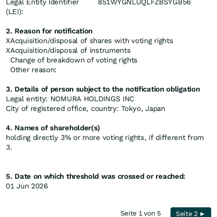
Legal Entity Identifier
851WYGNLUQLFZBSYGB56
(LEI):
2. Reason for notification
X
Acquisition/disposal of shares with voting rights
X
Acquisition/disposal of instruments
Change of breakdown of voting rights
Other reason:
3. Details of person subject to the notification obligation
Legal entity: NOMURA HOLDINGS INC
City of registered office, country: Tokyo, Japan
4. Names of shareholder(s)
holding directly 3% or more voting rights, if different from
3.
5. Date on which threshold was crossed or reached:
01 Jun 2026
Seite 1 von 5
Seite 2 ►