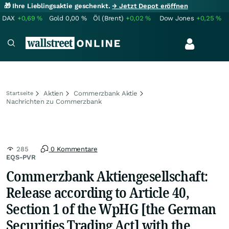
🎁 Ihre Lieblingsaktie geschenkt.
→ Jetzt Depot eröffnen
DAX
+0,69
%
Gold
0,00
%
Öl (Brent)
+0,02
%
Dow Jones
+0,25
%
Aktien
Commerzbank Aktie
Startseite
Nachrichten zu Commerzbank
285
0 Kommentare
EQS-PVR
Commerzbank Aktiengesellschaft:
Release according to Article 40,
Section 1 of the WpHG [the German
Securities Trading Act] with the