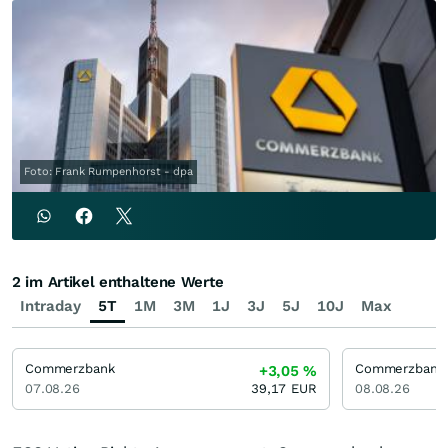
Foto: Frank Rumpenhorst - dpa
2 im Artikel enthaltene Werte
Intraday
5T
1M
3M
1J
3J
5J
10J
Max
Commerzbank
Commerzbank
+3,05
%
07.08.26
39,17
EUR
08.08.26