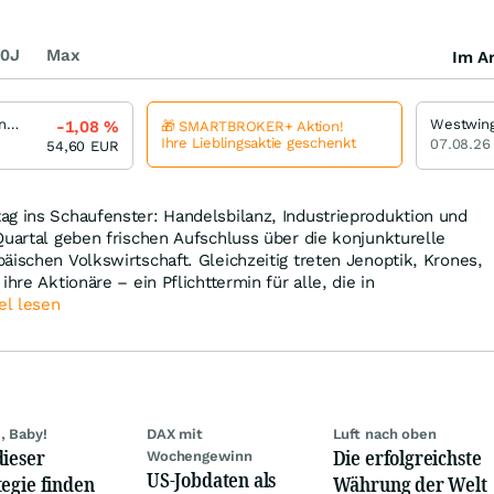
0J
Max
Im Ar
SMA Solar Technology
Westwin
-1,08
%
🎁 SMARTBROKER+ Aktion!
Ihre Lieblingsaktie geschenkt
07.08.26
54,60
EUR
ag ins Schaufenster: Handelsbilanz, Industrieproduktion und
Quartal geben frischen Aufschluss über die konjunkturelle
äischen Volkswirtschaft. Gleichzeitig treten Jenoptik, Krones,
hre Aktionäre – ein Pflichttermin für alle, die in
el lesen
, Baby!
DAX mit
Luft nach oben
dieser
Die erfolgreichste
Wochengewinn
US-Jobdaten als
tegie finden
Währung der Welt