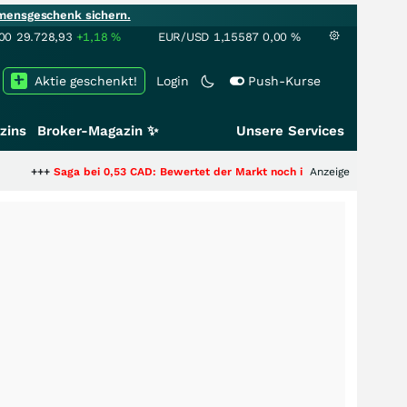
mensgeschenk sichern.
00
29.728,93
+1,18
%
EUR/USD
1,15587
0,00
%
Aktie geschenkt!
Login
Push-Kurse
zins
Broker-Magazin ✨
Unsere Services
a bei 0,53 CAD: Bewertet der Markt noch immer nur die Hälfte der Story?
Anzeige