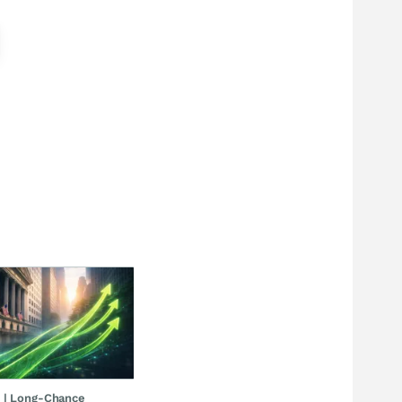
Stellantis - das neue Diskussionsforum über die Fusion und Perspektiven
Westwing - Turnaround durch Corona
-1,34
%
+0,36
%
Stellantis
Westwing
Aktie
Aktie
11 Aufrufe heute
1 Aufrufe heute
BörsenBot 17.05.26,
Durando gestern 18:02
08:00
 | Long-Chance