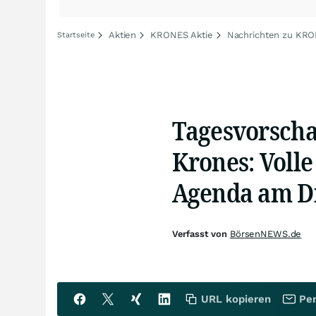
Aktien
KRONES Aktie
Nachrichten zu KR
Startseite
Tagesvorschau 
Krones: Voll
Agenda am D
Verfasst von
BörsenNEWS.de
URL kopieren
Per