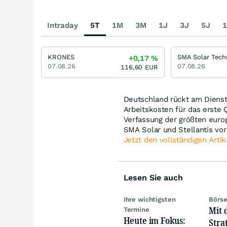
Intraday
5T
1M
3M
1J
3J
5J
1
KRONES
+0,17
%
07.08.26
07.08.26
116,60
EUR
Deutschland rückt am Dienst
Arbeitskosten für das erste 
Verfassung der größten europ
SMA Solar und Stellantis vor i
Jetzt den vollständigen Artik
Lesen Sie auch
Ihre wichtigsten
Börse
Mit 
Termine
Heute im Fokus:
Stra