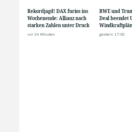
Rekordjagd! DAX furios ins
RWE und Trump
Wochenende: Allianz nach
Deal beendet 
starken Zahlen unter Druck
Windkraftplä
vor 24 Minuten
gestern 17:00