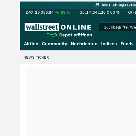
🎁 Ihre Lieblingsakt
DAX
26.355,84
+0,69
%
Gold
4.342,26
0,00
%
Öl (
Depot eröffnen
Aktien
Community
Nachrichten
Indizes
Fonds
NEWS TICKER