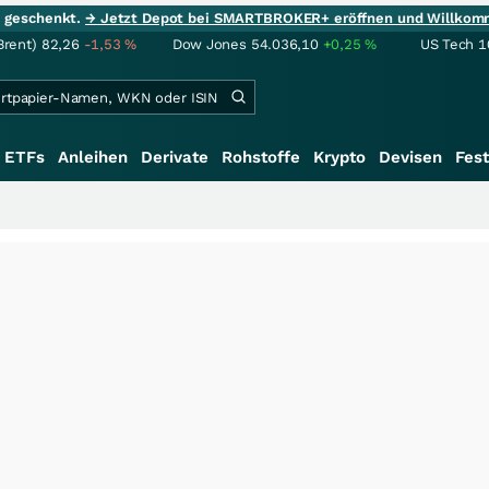
ie geschenkt.
→ Jetzt Depot bei SMARTBROKER+ eröffnen und Willkom
Brent)
82,26
-1,53
%
Dow Jones
54.036,10
+0,25
%
US Tech 1
ETFs
Anleihen
Derivate
Rohstoffe
Krypto
Devisen
Fest
+++
Sag