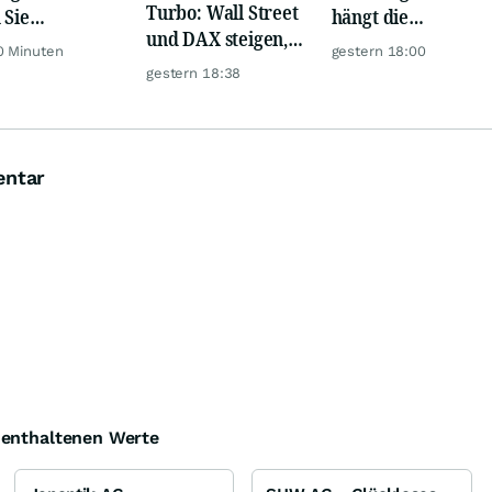
Turbo: Wall Street
 Sie
hängt die
und DAX steigen,
rlässig
Konkurrenz ab
0 Minuten
gestern 18:00
Gold glänzt
rbewertete
gestern 18:38
en!
entar
e enthaltenen Werte