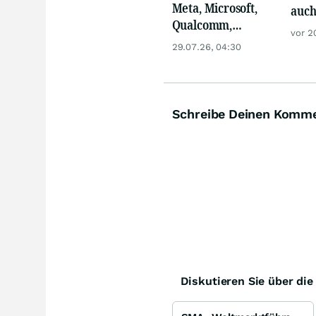
Meta, Microsoft,
auch
Qualcomm,
zuve
vor 2
Biogen, Airbus,
unte
29.07.26, 04:30
Porsche und L'
Akti
Oréal
Schreibe Deinen Komm
Diskutieren Sie über di