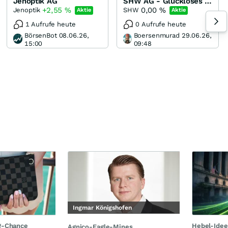
Jenoptik AG
SHW AG - Glückloses IPO trifft nun auf günstige Bewertung
+2,55
%
0,00
%
Jenoptik
SHW
Aktie
Aktie
1 Aufrufe heute
0 Aufrufe heute
BörsenBot 08.06.26,
Boersenmurad 29.06.26,
15:00
09:48
Ingmar Königshofen
g-Chance
Hebel-Idee
Agnico-Eagle-Mines