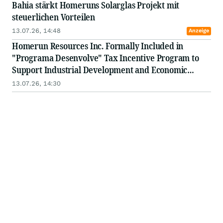
Bahia stärkt Homeruns Solarglas Projekt mit
steuerlichen Vorteilen
13.07.26, 14:48
Anzeige
Homerun Resources Inc. Formally Included in
"Programa Desenvolve" Tax Incentive Program to
Support Industrial Development and Economic
Integration in the State of Bahia, Brazil
13.07.26, 14:30