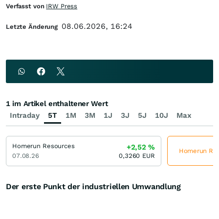
Verfasst von
IRW Press
08.06.2026, 16:24
Letzte Änderung
1 im Artikel enthaltener Wert
Intraday
5T
1M
3M
1J
3J
5J
10J
Max
Homerun Resources
+2,52
%
Homerun Reso
07.08.26
0,3260
EUR
Der erste Punkt der industriellen Umwandlung