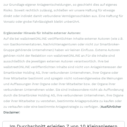
zur Grundlage eigener Anlageentscheidungen, so geschieht dies auf eigenes
Risiko. Soweit rechtlich zulässig, schließen wir unsere Haftung für etwaige
direkt oder indirekt damit verbundene Vermögensschäden aus. Eine Haftung für
Vorsatz oder grobe Fahrlässigkeit bleibt unberührt.
Ergänzender Hinweis für Inhalte externer Autoren:
Auf die bei wallstreetONLINE veröffentlichten Inhalte externer Autoren (wie z.B.
von Gastkommentatoren, Nachrichtenagenturen oder nicht zur Smartbroker-
Gruppe gehörende Unternehmen) haben wir keinen Einfluss. Externe Autoren
gehören nicht der Redaktion von wallstreetONLINE an.Für die Inhalte sind
ausschließlich die jeweiligen externen Autoren verantwortlich. Ihre bei
wallstreetONLINE veröffentlichten Inhalte sind nicht von Anlageinteressen der
Smartbroker Holding AG, ihrer verbundenen Unternehmen, ihrer Organe oder
ihrer Mitarbeiter bestimmt und spiegeln nicht notwendigerweise die Meinungen
und Auffassungen ihrer Organe oder ihrer Mitarbeiter bzw. der Organe ihrer
verbundenen Unternehmen wider. Sie sind insbesondere nicht als Aufforderung
durch die Smartbroker Holding AG, ihre verbundenen Unternehmen, ihre Organe
oder ihrer Mitarbeiter zu verstehen, bestimmte Anlageprodukte zu kaufen oder
zu verkaufen oder eine bestimmte Anlagestrategie zu verfolgen. (
Ausführlicher
Disclaimer
)
Im Durchschnitt erleiden 7 von 10 Kleinanlegern