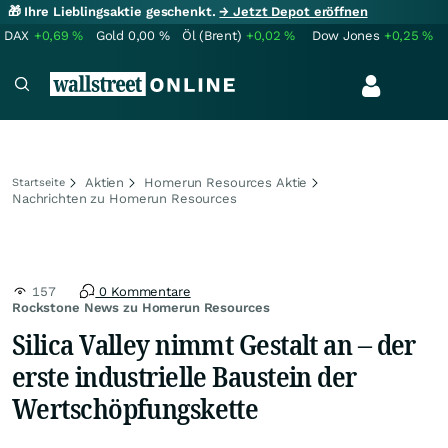
🎁 Ihre Lieblingsaktie geschenkt.
→ Jetzt Depot eröffnen
DAX
+0,69
%
Gold
0,00
%
Öl (Brent)
+0,02
%
Dow Jones
+0,25
%
Aktien
Homerun Resources Aktie
Startseite
Nachrichten zu Homerun Resources
157
0 Kommentare
Rockstone News zu Homerun Resources
Silica Valley nimmt Gestalt an – der
erste industrielle Baustein der
Wertschöpfungskette