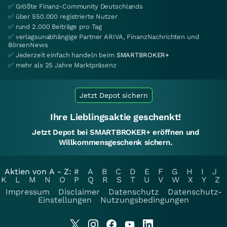
✅ Größte Finanz-Community Deutschlands
✅ über 550.000 registrierte Nutzer
✅ rund 2.000 Beiträge pro Tag
✅ verlagsunabhängige Partner ARIVA, FinanzNachrichten und
BörsenNews
✅ Jederzeit einfach handeln beim
SMARTBROKER+
✅ mehr als 25 Jahre Marktpräsenz
Jetzt Depot sichern
Ihre Lieblingsaktie geschenkt!
Jetzt Depot bei SMARTBROKER+ eröffnen und
Willkommensgeschenk sichern.
Aktien von A - Z:
#
A
B
C
D
E
F
G
H
I
J
K
L
M
N
O
P
Q
R
S
T
U
V
W
X
Y
Z
Impressum
Disclaimer
Datenschutz
Datenschutz-
Einstellungen
Nutzungsbedingungen