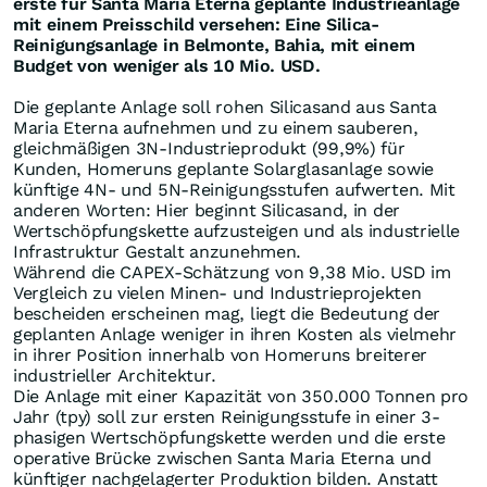
erste für Santa Maria Eterna geplante Industrieanlage
mit einem Preisschild versehen: Eine Silica-
Reinigungsanlage in Belmonte, Bahia, mit einem
Budget von weniger als 10 Mio. USD.
Die geplante Anlage soll rohen Silicasand aus Santa
Maria Eterna aufnehmen und zu einem sauberen,
gleichmäßigen 3N-Industrieprodukt (99,9%) für
Kunden, Homeruns geplante Solarglasanlage sowie
künftige 4N- und 5N-Reinigungsstufen aufwerten. Mit
anderen Worten: Hier beginnt Silicasand, in der
Wertschöpfungskette aufzusteigen und als industrielle
Infrastruktur Gestalt anzunehmen.
Während die CAPEX-Schätzung von 9,38 Mio. USD im
Vergleich zu vielen Minen- und Industrieprojekten
bescheiden erscheinen mag, liegt die Bedeutung der
geplanten Anlage weniger in ihren Kosten als vielmehr
in ihrer Position innerhalb von Homeruns breiterer
industrieller Architektur.
Die Anlage mit einer Kapazität von 350.000 Tonnen pro
Jahr (tpy) soll zur ersten Reinigungsstufe in einer 3-
phasigen Wertschöpfungskette werden und die erste
operative Brücke zwischen Santa Maria Eterna und
künftiger nachgelagerter Produktion bilden. Anstatt