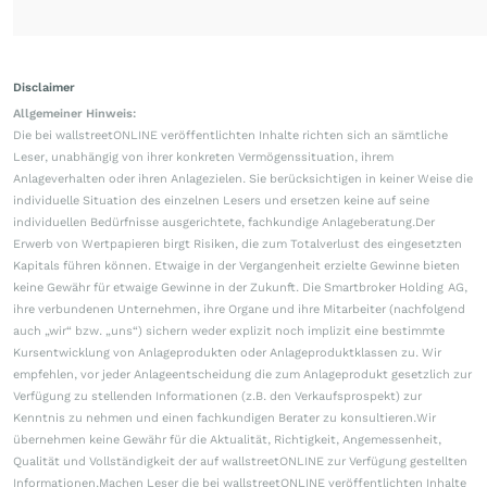
Disclaimer
Allgemeiner Hinweis:
Die bei wallstreetONLINE veröffentlichten Inhalte richten sich an sämtliche
Leser, unabhängig von ihrer konkreten Vermögenssituation, ihrem
Anlageverhalten oder ihren Anlagezielen. Sie berücksichtigen in keiner Weise die
individuelle Situation des einzelnen Lesers und ersetzen keine auf seine
individuellen Bedürfnisse ausgerichtete, fachkundige Anlageberatung.Der
Erwerb von Wertpapieren birgt Risiken, die zum Totalverlust des eingesetzten
Kapitals führen können. Etwaige in der Vergangenheit erzielte Gewinne bieten
keine Gewähr für etwaige Gewinne in der Zukunft. Die Smartbroker Holding AG,
ihre verbundenen Unternehmen, ihre Organe und ihre Mitarbeiter (nachfolgend
auch „wir“ bzw. „uns“) sichern weder explizit noch implizit eine bestimmte
Kursentwicklung von Anlageprodukten oder Anlageproduktklassen zu. Wir
empfehlen, vor jeder Anlageentscheidung die zum Anlageprodukt gesetzlich zur
Verfügung zu stellenden Informationen (z.B. den Verkaufsprospekt) zur
Kenntnis zu nehmen und einen fachkundigen Berater zu konsultieren.Wir
übernehmen keine Gewähr für die Aktualität, Richtigkeit, Angemessenheit,
Qualität und Vollständigkeit der auf wallstreetONLINE zur Verfügung gestellten
Informationen.Machen Leser die bei wallstreetONLINE veröffentlichten Inhalte