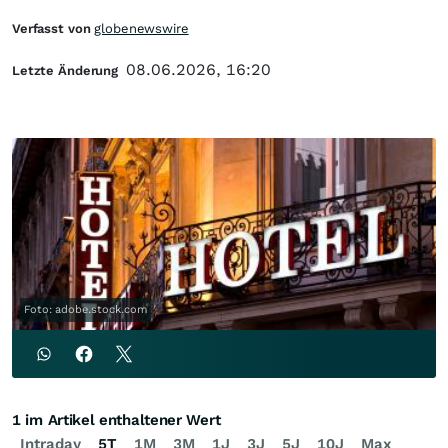
Verfasst von
globenewswire
08.06.2026, 16:20
Letzte Änderung
Foto: adobe.stock.com
1 im Artikel enthaltener Wert
Intraday
5T
1M
3M
1J
3J
5J
10J
Max