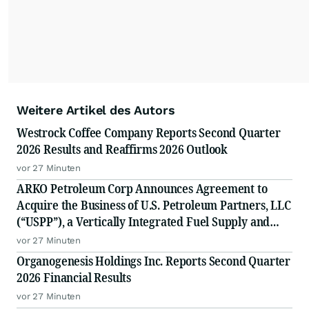
Weitere Artikel des Autors
Westrock Coffee Company Reports Second Quarter
2026 Results and Reaffirms 2026 Outlook
vor 27 Minuten
ARKO Petroleum Corp Announces Agreement to
Acquire the Business of U.S. Petroleum Partners, LLC
(“USPP”), a Vertically Integrated Fuel Supply and
Distribution Platform Expected to Increase Annual
vor 27 Minuten
Wholesale Fuel Volumes by Approximately 280
Organogenesis Holdings Inc. Reports Second Quarter
Million Gallons
2026 Financial Results
vor 27 Minuten