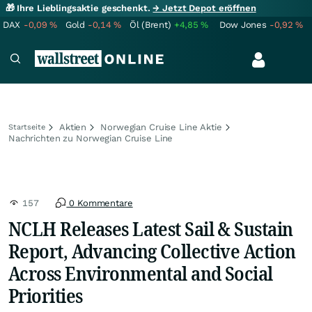
🎁 Ihre Lieblingsaktie geschenkt.
→ Jetzt Depot eröffnen
DAX
-0,09
%
Gold
-0,14
%
Öl (Brent)
+4,85
%
Dow Jones
-0,92
%
Aktien
Norwegian Cruise Line Aktie
Startseite
Nachrichten zu Norwegian Cruise Line
157
0 Kommentare
NCLH Releases Latest Sail & Sustain
Report, Advancing Collective Action
Across Environmental and Social
Priorities