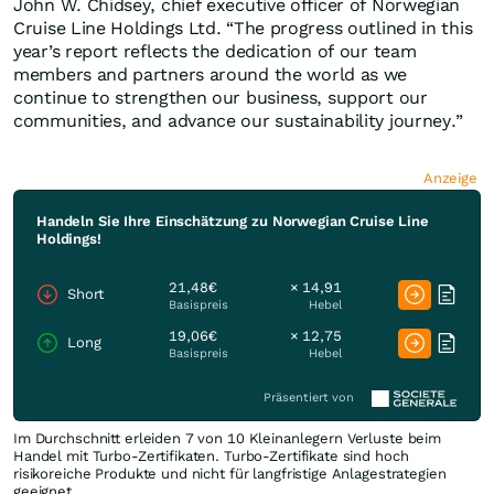
John W. Chidsey, chief executive officer of Norwegian
Cruise Line Holdings Ltd. “The progress outlined in this
year’s report reflects the dedication of our team
members and partners around the world as we
continue to strengthen our business, support our
communities, and advance our sustainability journey.”
Anzeige
Handeln Sie Ihre Einschätzung zu Norwegian Cruise Line
Holdings!
21,48€
× 14,91
Short
Basispreis
Hebel
19,06€
× 12,75
Long
Basispreis
Hebel
Präsentiert von
Im Durchschnitt erleiden 7 von 10 Kleinanlegern Verluste beim
Handel mit Turbo-Zertifikaten. Turbo-Zertifikate sind hoch
risikoreiche Produkte und nicht für langfristige Anlagestrategien
geeignet.