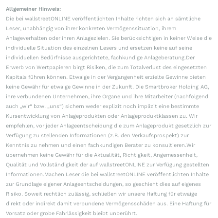
Allgemeiner Hinweis:
Die bei wallstreetONLINE veröffentlichten Inhalte richten sich an sämtliche
Leser, unabhängig von ihrer konkreten Vermögenssituation, ihrem
Anlageverhalten oder ihren Anlagezielen. Sie berücksichtigen in keiner Weise die
individuelle Situation des einzelnen Lesers und ersetzen keine auf seine
individuellen Bedürfnisse ausgerichtete, fachkundige Anlageberatung.Der
Erwerb von Wertpapieren birgt Risiken, die zum Totalverlust des eingesetzten
Kapitals führen können. Etwaige in der Vergangenheit erzielte Gewinne bieten
keine Gewähr für etwaige Gewinne in der Zukunft. Die Smartbroker Holding AG,
ihre verbundenen Unternehmen, ihre Organe und ihre Mitarbeiter (nachfolgend
auch „wir“ bzw. „uns“) sichern weder explizit noch implizit eine bestimmte
Kursentwicklung von Anlageprodukten oder Anlageproduktklassen zu. Wir
empfehlen, vor jeder Anlageentscheidung die zum Anlageprodukt gesetzlich zur
Verfügung zu stellenden Informationen (z.B. den Verkaufsprospekt) zur
Kenntnis zu nehmen und einen fachkundigen Berater zu konsultieren.Wir
übernehmen keine Gewähr für die Aktualität, Richtigkeit, Angemessenheit,
Qualität und Vollständigkeit der auf wallstreetONLINE zur Verfügung gestellten
Informationen.Machen Leser die bei wallstreetONLINE veröffentlichten Inhalte
zur Grundlage eigener Anlageentscheidungen, so geschieht dies auf eigenes
Risiko. Soweit rechtlich zulässig, schließen wir unsere Haftung für etwaige
direkt oder indirekt damit verbundene Vermögensschäden aus. Eine Haftung für
Vorsatz oder grobe Fahrlässigkeit bleibt unberührt.