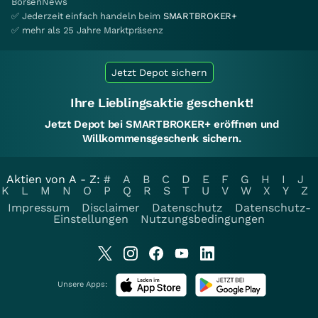
BörsenNews
✅ Jederzeit einfach handeln beim
SMARTBROKER+
✅ mehr als 25 Jahre Marktpräsenz
Jetzt Depot sichern
Ihre Lieblingsaktie geschenkt!
Jetzt Depot bei SMARTBROKER+ eröffnen und
Willkommensgeschenk sichern.
Aktien von A - Z:
#
A
B
C
D
E
F
G
H
I
J
K
L
M
N
O
P
Q
R
S
T
U
V
W
X
Y
Z
Impressum
Disclaimer
Datenschutz
Datenschutz-
Einstellungen
Nutzungsbedingungen
Unsere Apps: