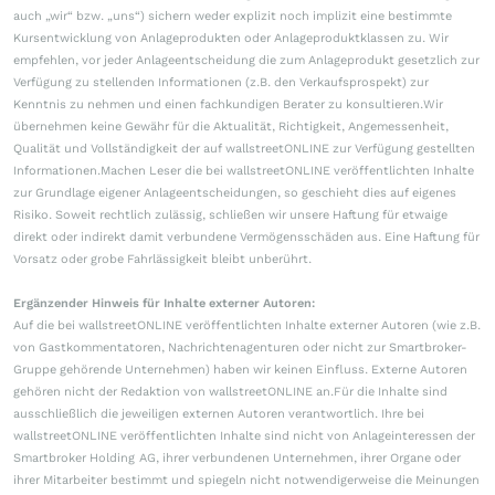
auch „wir“ bzw. „uns“) sichern weder explizit noch implizit eine bestimmte
Kursentwicklung von Anlageprodukten oder Anlageproduktklassen zu. Wir
empfehlen, vor jeder Anlageentscheidung die zum Anlageprodukt gesetzlich zur
Verfügung zu stellenden Informationen (z.B. den Verkaufsprospekt) zur
Kenntnis zu nehmen und einen fachkundigen Berater zu konsultieren.Wir
übernehmen keine Gewähr für die Aktualität, Richtigkeit, Angemessenheit,
Qualität und Vollständigkeit der auf wallstreetONLINE zur Verfügung gestellten
Informationen.Machen Leser die bei wallstreetONLINE veröffentlichten Inhalte
zur Grundlage eigener Anlageentscheidungen, so geschieht dies auf eigenes
Risiko. Soweit rechtlich zulässig, schließen wir unsere Haftung für etwaige
direkt oder indirekt damit verbundene Vermögensschäden aus. Eine Haftung für
Vorsatz oder grobe Fahrlässigkeit bleibt unberührt.
Ergänzender Hinweis für Inhalte externer Autoren:
Auf die bei wallstreetONLINE veröffentlichten Inhalte externer Autoren (wie z.B.
von Gastkommentatoren, Nachrichtenagenturen oder nicht zur Smartbroker-
Gruppe gehörende Unternehmen) haben wir keinen Einfluss. Externe Autoren
gehören nicht der Redaktion von wallstreetONLINE an.Für die Inhalte sind
ausschließlich die jeweiligen externen Autoren verantwortlich. Ihre bei
wallstreetONLINE veröffentlichten Inhalte sind nicht von Anlageinteressen der
Smartbroker Holding AG, ihrer verbundenen Unternehmen, ihrer Organe oder
ihrer Mitarbeiter bestimmt und spiegeln nicht notwendigerweise die Meinungen