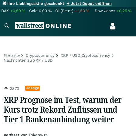
🎁 Ihre Lieblingsaktie geschenkt.
→ Jetzt Depot eröffnen
DAX
+0,69
%
Gold
0,00
%
Öl (Brent)
-1,53
%
Dow Jones
+0,25
%
Cryptocurrency
XRP / USD Cryptocurrency
Startseite
Nachrichten zu XRP / USD
Anzeige
2373
XRP Prognose im Test, warum der
Kurs trotz Rekord Zuflüssen und
Tier 1 Bankenanbindung weiter
Verfasst von
Tokenwire