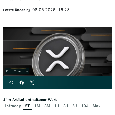
08.06.2026, 16:23
Letzte Änderung
Foto: Tokenwire
1 im Artikel enthaltener Wert
Intraday
5T
1M
3M
1J
3J
5J
10J
Max