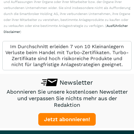
und Auffassungen ihrer Organe oder ihrer Mitarbeiter bzw. der Organe ihrer
verbundenen Unternehmen wider. Sie sind insbesondere nicht als Aufforderung
durch die Smartbroker Holding AG, ihre verbundenen Unternehmen, ihre Organe
oder ihrer Mitarbeiter zu verstehen, bestimmte Anlageprodukte zu kaufen oder
zu verkaufen oder eine bestimmte Anlagestrategie zu verfolgen. (
Ausführlicher
Disclaimer
)
Im Durchschnitt erleiden 7 von 10 Kleinanlegern
Verluste beim Handel mit Turbo-Zertifikaten. Turbo-
Zertifikate sind hoch risikoreiche Produkte und
nicht für langfristige Anlagestrategien geeignet.
Newsletter
Abonnieren Sie unsere kostenlosen Newsletter
und verpassen Sie nichts mehr aus der
Redaktion
Jetzt abonnieren!