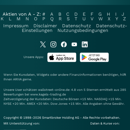
Aktien von A - Z:
#
A
B
C
D
E
F
G
H
I
J
K
L
M
N
O
P
Q
R
S
T
U
V
W
X
Y
Z
Impressum
Disclaimer
Datenschutz
Datenschutz-
Einstellungen
Nutzungsbedingungen
Unsere Apps:
Wenn Sie Kursdaten, Widgets oder andere Finanzinformationen benötigen, hilft
Ihnen
ARIVA
gerne.
Unsere User schätzen wallstreet-online.de: 4.8 von 5 Sternen ermittelt aus 285
Bewertungen bei www.kagels-trading.de
Zeitverzögerung der Kursdaten: Deutsche Börsen +15 Min. NASDAQ +15 Min.
NYSE +20 Min. AMEX +20 Min. Dow Jones +15 Min. Alle Angaben ohne Gewähr.
Copyright © 1998-2026 Smartbroker Holding AG - Alle Rechte vorbehalten.
Mit Unterstützung von:
Daten & Kurse von: