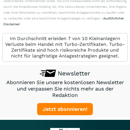
verbundenen Unternehmen wider. Sie sind insbesondere nicht als Aufforderung
durch die Smartbroker Holding AG, ihre verbundenen Unternehmen, ihre Organe
oder ihrer Mitarbeiter zu verstehen, bestimmte Anlageprodukte zu kaufen oder
zu verkaufen oder eine bestimmte Anlagestrategie zu verfolgen. (
Ausführlicher
Disclaimer
)
Im Durchschnitt erleiden 7 von 10 Kleinanlegern
Verluste beim Handel mit Turbo-Zertifikaten. Turbo-
Zertifikate sind hoch risikoreiche Produkte und
nicht für langfristige Anlagestrategien geeignet.
Newsletter
Abonnieren Sie unsere kostenlosen Newsletter
und verpassen Sie nichts mehr aus der
Redaktion
Jetzt abonnieren!