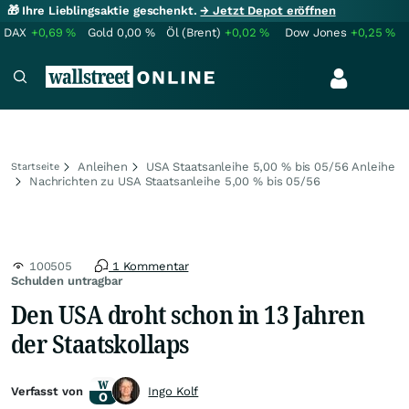
🎁 Ihre Lieblingsaktie geschenkt.
→ Jetzt Depot eröffnen
DAX
+0,69
%
Gold
0,00
%
Öl (Brent)
+0,02
%
Dow Jones
+0,25
%
Anleihen
USA Staatsanleihe 5,00 % bis 05/56 Anleihe
Startseite
Nachrichten zu USA Staatsanleihe 5,00 % bis 05/56
100505
1 Kommentar
Schulden untragbar
Den USA droht schon in 13 Jahren
der Staatskollaps
Verfasst von
Ingo Kolf