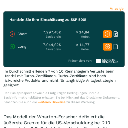
Anzeige
Handeln Sie Ihre Einschätzung zu S&P 500!
7.997,45€
× 14,84
Short
Basispreis
Hebel
7.044,92€
× 14,77
Long
Basispreis
Hebel
Präsentiert von
Im Durchschnitt erleiden 7 von 10 Kleinanlegern Verluste beim
Handel mit Turbo-Zertifikaten. Turbo-Zertifikate sind hoch
risikoreiche Produkte und nicht für langfristige Anlagestrategien
geeignet.
Den Basisprospekt sowie die Endgültigen Bedingungen und die
Basisinformationsblätter erhalten Sie bei Klick auf das Disclaimer Dokument.
Beachten Sie auch die
weiteren Hinweise
zu dieser Werbung.
Das Modell der Wharton-Forscher definiert die
äußerste Grenze für die US-Verschuldung bei 210