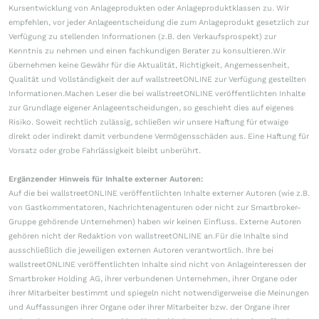
Kursentwicklung von Anlageprodukten oder Anlageproduktklassen zu. Wir
empfehlen, vor jeder Anlageentscheidung die zum Anlageprodukt gesetzlich zur
Verfügung zu stellenden Informationen (z.B. den Verkaufsprospekt) zur
Kenntnis zu nehmen und einen fachkundigen Berater zu konsultieren.Wir
übernehmen keine Gewähr für die Aktualität, Richtigkeit, Angemessenheit,
Qualität und Vollständigkeit der auf wallstreetONLINE zur Verfügung gestellten
Informationen.Machen Leser die bei wallstreetONLINE veröffentlichten Inhalte
zur Grundlage eigener Anlageentscheidungen, so geschieht dies auf eigenes
Risiko. Soweit rechtlich zulässig, schließen wir unsere Haftung für etwaige
direkt oder indirekt damit verbundene Vermögensschäden aus. Eine Haftung für
Vorsatz oder grobe Fahrlässigkeit bleibt unberührt.
Ergänzender Hinweis für Inhalte externer Autoren:
Auf die bei wallstreetONLINE veröffentlichten Inhalte externer Autoren (wie z.B.
von Gastkommentatoren, Nachrichtenagenturen oder nicht zur Smartbroker-
Gruppe gehörende Unternehmen) haben wir keinen Einfluss. Externe Autoren
gehören nicht der Redaktion von wallstreetONLINE an.Für die Inhalte sind
ausschließlich die jeweiligen externen Autoren verantwortlich. Ihre bei
wallstreetONLINE veröffentlichten Inhalte sind nicht von Anlageinteressen der
Smartbroker Holding AG, ihrer verbundenen Unternehmen, ihrer Organe oder
ihrer Mitarbeiter bestimmt und spiegeln nicht notwendigerweise die Meinungen
und Auffassungen ihrer Organe oder ihrer Mitarbeiter bzw. der Organe ihrer