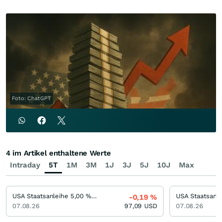
Foto: ChatGPT
4 im Artikel enthaltene Werte
Intraday
5T
1M
3M
1J
3J
5J
10J
Max
USA Staatsanleihe 5,00 % bis 05/56
-0,19
%
07.08.26
97,09
USD
07.08.26