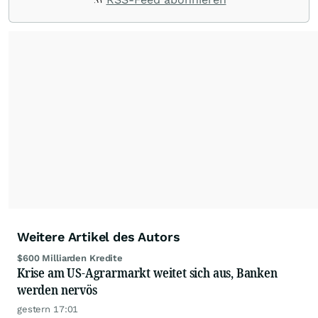
die Chefredaktion der wallstreetONLINE
Redaktion verantwortlich.
Die Fachjournalisten
der wallstreetONLINE Redaktion berichten hier
mit ihren Kolleginnen und Kollegen aus den
Partnerredaktionen exklusiv, fundiert,
ausgewogen sowie unabhängig für den Anleger.
Die Zentralredaktion recherchiert intensiv, um
Anlegern der Kategorie Selbstentscheider
relevante Informationen für ihre
Anlageentscheidungen liefern zu können.
NEU:
Podcast "Börse, Baby!"
Weitere Artikel des Autors
$600 Milliarden Kredite
Krise am US-Agrarmarkt weitet sich aus, Banken
werden nervös
gestern 17:01