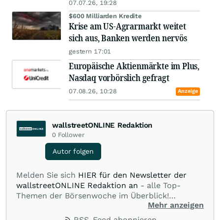
07.07.26, 19:28
$600 Milliarden Kredite
Krise am US-Agrarmarkt weitet
sich aus, Banken werden nervös
gestern 17:01
Europäische Aktienmärkte im Plus,
Nasdaq vorbörslich gefragt
07.08.26, 10:28
Anzeige
wallstreetONLINE Redaktion
0
Follower
Autor folgen
Melden Sie sich
HIER für den Newsletter der
wallstreetONLINE Redaktion an
- alle Top-
Themen der Börsenwoche im Überblick!
Mehr anzeigen
Verpassen Sie kein wichtiges Anleger-Thema!
Für
Beiträge auf diesem journalistischen Channel ist
RSS-Feed abonnieren