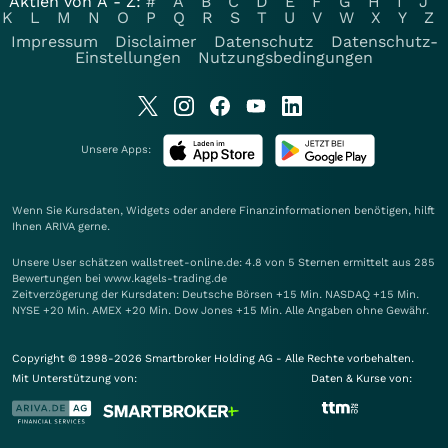
Aktien von A - Z:
#
A
B
C
D
E
F
G
H
I
J
K
L
M
N
O
P
Q
R
S
T
U
V
W
X
Y
Z
Impressum
Disclaimer
Datenschutz
Datenschutz-
Einstellungen
Nutzungsbedingungen
Unsere Apps:
Wenn Sie Kursdaten, Widgets oder andere Finanzinformationen benötigen, hilft
Ihnen
ARIVA
gerne.
Unsere User schätzen wallstreet-online.de: 4.8 von 5 Sternen ermittelt aus 285
Bewertungen bei www.kagels-trading.de
Zeitverzögerung der Kursdaten: Deutsche Börsen +15 Min. NASDAQ +15 Min.
NYSE +20 Min. AMEX +20 Min. Dow Jones +15 Min. Alle Angaben ohne Gewähr.
Copyright © 1998-2026 Smartbroker Holding AG - Alle Rechte vorbehalten.
Mit Unterstützung von:
Daten & Kurse von: