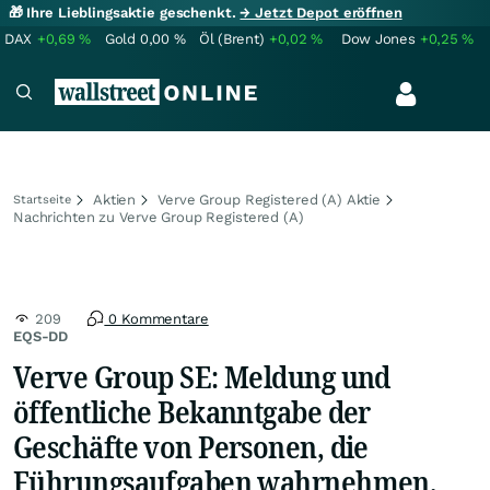
🎁 Ihre Lieblingsaktie geschenkt.
→ Jetzt Depot eröffnen
DAX
+0,69
%
Gold
0,00
%
Öl (Brent)
+0,02
%
Dow Jones
+0,25
%
Aktien
Verve Group Registered (A) Aktie
Startseite
Nachrichten zu Verve Group Registered (A)
209
0 Kommentare
EQS-DD
Verve Group SE: Meldung und
öffentliche Bekanntgabe der
Geschäfte von Personen, die
Führungsaufgaben wahrnehmen,