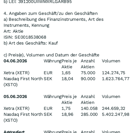
b) LEI: 391200UIIWMXRLGARB95
4. Angaben zum Geschäft/zu den Geschäften
a) Beschreibung des Finanzinstruments, Art des
Instruments, Kennung
Art: Aktie
ISIN: SE0018538068
b) Art des Geschäfts: Kauf
c) Preis(e), Volumen und Datum der Geschäfte
04.06.2026
Währung
Preis je
Anzahl
Volumen
Aktie
Aktien
Xetra (XETR)
EUR
1,65
75.000
124.274,75
Nasdaq First North
SEK
18,04
90.000
1.623.764,77
(XSTO)
05.06.2026
Währung
Preis je
Anzahl
Volumen
Aktie
Aktien
Xetra (XETR)
EUR
1,75
140.058
244.659,32
Nasdaq First North
SEK
18,96
285.000
5.402.247,98
(XSTO)
Aggregiert
Währung
Preis je
Anzahl
Volumen