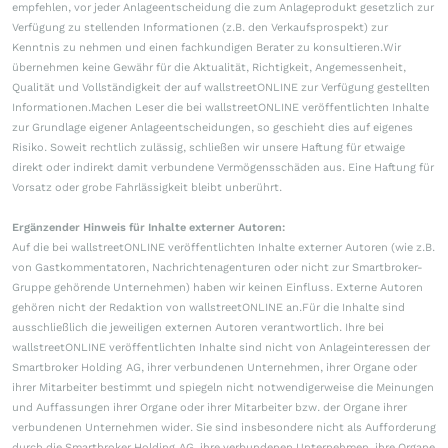
empfehlen, vor jeder Anlageentscheidung die zum Anlageprodukt gesetzlich zur
Verfügung zu stellenden Informationen (z.B. den Verkaufsprospekt) zur
Kenntnis zu nehmen und einen fachkundigen Berater zu konsultieren.Wir
übernehmen keine Gewähr für die Aktualität, Richtigkeit, Angemessenheit,
Qualität und Vollständigkeit der auf wallstreetONLINE zur Verfügung gestellten
Informationen.Machen Leser die bei wallstreetONLINE veröffentlichten Inhalte
zur Grundlage eigener Anlageentscheidungen, so geschieht dies auf eigenes
Risiko. Soweit rechtlich zulässig, schließen wir unsere Haftung für etwaige
direkt oder indirekt damit verbundene Vermögensschäden aus. Eine Haftung für
Vorsatz oder grobe Fahrlässigkeit bleibt unberührt.
Ergänzender Hinweis für Inhalte externer Autoren:
Auf die bei wallstreetONLINE veröffentlichten Inhalte externer Autoren (wie z.B.
von Gastkommentatoren, Nachrichtenagenturen oder nicht zur Smartbroker-
Gruppe gehörende Unternehmen) haben wir keinen Einfluss. Externe Autoren
gehören nicht der Redaktion von wallstreetONLINE an.Für die Inhalte sind
ausschließlich die jeweiligen externen Autoren verantwortlich. Ihre bei
wallstreetONLINE veröffentlichten Inhalte sind nicht von Anlageinteressen der
Smartbroker Holding AG, ihrer verbundenen Unternehmen, ihrer Organe oder
ihrer Mitarbeiter bestimmt und spiegeln nicht notwendigerweise die Meinungen
und Auffassungen ihrer Organe oder ihrer Mitarbeiter bzw. der Organe ihrer
verbundenen Unternehmen wider. Sie sind insbesondere nicht als Aufforderung
durch die Smartbroker Holding AG, ihre verbundenen Unternehmen, ihre Organe