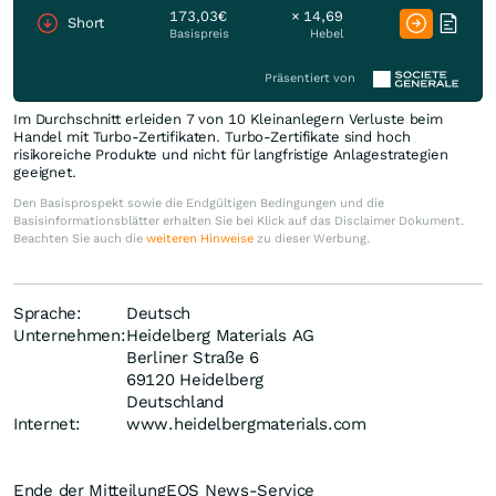
173,03€
× 14,69
Short
Basispreis
Hebel
Präsentiert von
Im Durchschnitt erleiden 7 von 10 Kleinanlegern Verluste beim
Handel mit Turbo-Zertifikaten. Turbo-Zertifikate sind hoch
risikoreiche Produkte und nicht für langfristige Anlagestrategien
geeignet.
Den Basisprospekt sowie die Endgültigen Bedingungen und die
Basisinformationsblätter erhalten Sie bei Klick auf das Disclaimer Dokument.
Beachten Sie auch die
weiteren Hinweise
zu dieser Werbung.
Sprache:
Deutsch
Unternehmen:
Heidelberg Materials AG
Berliner Straße 6
69120 Heidelberg
Deutschland
Internet:
www.heidelbergmaterials.com
Ende der Mitteilung
EQS News-Service