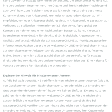
keine Gewähr für etwaige Gewinne in der Zukunft. Die Smartbroker Holding AG,
ihre verbundenen Unternehmen, ihre Organe und ihre Mitarbeiter (nachfolgend
auch „wir“ bzw. „uns“) sichern weder explizit noch implizit eine bestimmte
Kursentwicklung von Anlageprodukten oder Anlageproduktklassen zu. Wir
empfehlen, vor jeder Anlageentscheidung die zum Anlageprodukt gesetzlich zur
Verfügung zu stellenden Informationen (z.B. den Verkaufsprospekt) zur
Kenntnis zu nehmen und einen fachkundigen Berater zu konsultieren.Wir
übernehmen keine Gewähr für die Aktualität, Richtigkeit, Angemessenheit,
Qualität und Vollständigkeit der auf wallstreetONLINE zur Verfügung gestellten
Informationen.Machen Leser die bei wallstreetONLINE veröffentlichten Inhalte
zur Grundlage eigener Anlageentscheidungen, so geschieht dies auf eigenes
Risiko. Soweit rechtlich zulässig, schließen wir unsere Haftung für etwaige
direkt oder indirekt damit verbundene Vermögensschäden aus. Eine Haftung für
Vorsatz oder grobe Fahrlässigkeit bleibt unberührt.
Ergänzender Hinweis für Inhalte externer Autoren:
Auf die bei wallstreetONLINE veröffentlichten Inhalte externer Autoren (wie z.B.
von Gastkommentatoren, Nachrichtenagenturen oder nicht zur Smartbroker-
Gruppe gehörende Unternehmen) haben wir keinen Einfluss. Externe Autoren
gehören nicht der Redaktion von wallstreetONLINE an.Für die Inhalte sind
ausschließlich die jeweiligen externen Autoren verantwortlich. Ihre bei
wallstreetONLINE veröffentlichten Inhalte sind nicht von Anlageinteressen der
Smartbroker Holding AG, ihrer verbundenen Unternehmen, ihrer Organe oder