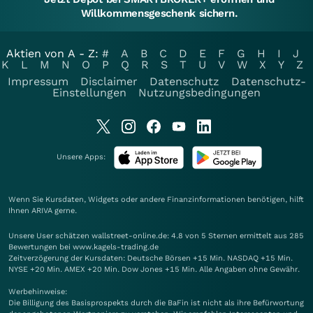
Willkommensgeschenk sichern.
Aktien von A - Z:
#
A
B
C
D
E
F
G
H
I
J
K
L
M
N
O
P
Q
R
S
T
U
V
W
X
Y
Z
Impressum
Disclaimer
Datenschutz
Datenschutz-
Einstellungen
Nutzungsbedingungen
Unsere Apps:
Wenn Sie Kursdaten, Widgets oder andere Finanzinformationen benötigen, hilft
Ihnen
ARIVA
gerne.
Unsere User schätzen wallstreet-online.de: 4.8 von 5 Sternen ermittelt aus 285
Bewertungen bei www.kagels-trading.de
Zeitverzögerung der Kursdaten: Deutsche Börsen +15 Min. NASDAQ +15 Min.
NYSE +20 Min. AMEX +20 Min. Dow Jones +15 Min. Alle Angaben ohne Gewähr.
Werbehinweise:
Die Billigung des Basisprospekts durch die BaFin ist nicht als ihre Befürwortung