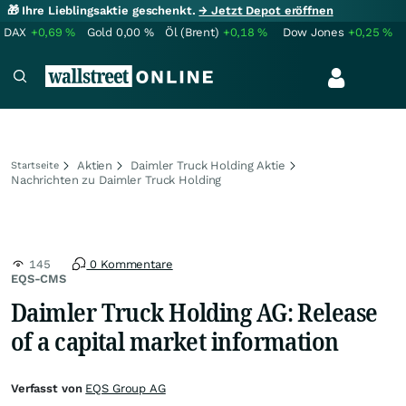
🎁 Ihre Lieblingsaktie geschenkt.
→ Jetzt Depot eröffnen
DAX
+0,69
%
Gold
0,00
%
Öl (Brent)
+0,18
%
Dow Jones
+0,25
%
Aktien
Daimler Truck Holding Aktie
Startseite
Nachrichten zu Daimler Truck Holding
145
0 Kommentare
EQS-CMS
Daimler Truck Holding AG: Release
of a capital market information
Verfasst von
EQS Group AG