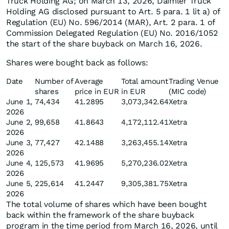
Truck Holding AG; on March 13, 2026, Daimler Truck
Holding AG disclosed pursuant to Art. 5 para. 1 lit a) of
Regulation (EU) No. 596/2014 (MAR), Art. 2 para. 1 of
Commission Delegated Regulation (EU) No. 2016/1052
the start of the share buyback on March 16, 2026.
Shares were bought back as follows:
Date
Number of
Average
Total amount
Trading Venue
shares
price in EUR
in EUR
(MIC code)
June 1,
74,434
41.2895
3,073,342.64
Xetra
2026
June 2,
99,658
41.8643
4,172,112.41
Xetra
2026
June 3,
77,427
42.1488
3,263,455.14
Xetra
2026
June 4,
125,573
41.9695
5,270,236.02
Xetra
2026
June 5,
225,614
41.2447
9,305,381.75
Xetra
2026
The total volume of shares which have been bought
back within the framework of the share buyback
program in the time period from March 16, 2026, until