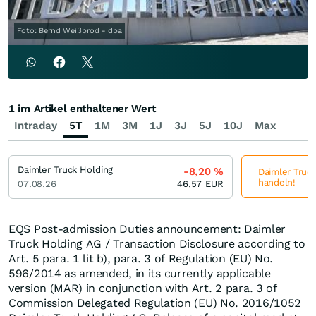
Foto: Bernd Weißbrod - dpa
1 im Artikel enthaltener Wert
Intraday
5T
1M
3M
1J
3J
5J
10J
Max
Daimler Truck Holding
-8,20
%
Daimler Truck
handeln!
07.08.26
46,57
EUR
EQS Post-admission Duties announcement: Daimler
Truck Holding AG / Transaction Disclosure according to
Art. 5 para. 1 lit b), para. 3 of Regulation (EU) No.
596/2014 as amended, in its currently applicable
version (MAR) in conjunction with Art. 2 para. 3 of
Commission Delegated Regulation (EU) No. 2016/1052