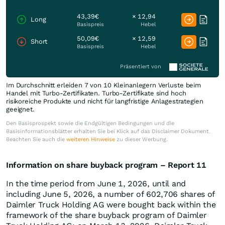
43,39€
× 12,94
Long
Basispreis
Hebel
50,09€
× 12,59
Short
Basispreis
Hebel
Präsentiert von
Im Durchschnitt erleiden 7 von 10 Kleinanlegern Verluste beim
Handel mit Turbo-Zertifikaten. Turbo-Zertifikate sind hoch
risikoreiche Produkte und nicht für langfristige Anlagestrategien
geeignet.
Den Basisprospekt sowie die Endgültigen Bedingungen und die
Basisinformationsblätter erhalten Sie bei Klick auf das Disclaimer Dokument.
Beachten Sie auch die
weiteren Hinweise
zu dieser Werbung.
Information on share buyback program – Report 11
In the time period from June 1, 2026, until and
including June 5, 2026, a number of 602,706 shares of
Daimler Truck Holding AG were bought back within the
framework of the share buyback program of Daimler