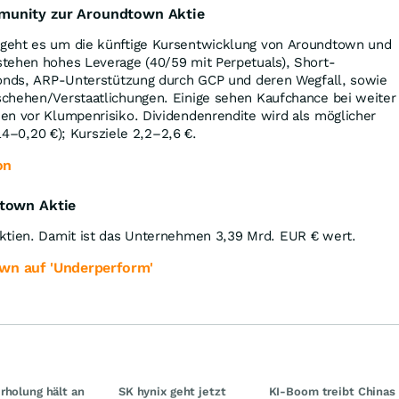
munity zur Aroundtown Aktie
geht es um die künftige Kursentwicklung von Aroundtown und
tehen hohes Leverage (40/59 mit Perpetuals), Short-
fonds, ARP-Unterstützung durch GCP und deren Wegfall, sowie
chehen/Verstaatlichungen. Einige sehen Kaufchance bei weiter
en vor Klumpenrisiko. Dividendenrendite wird als möglicher
,14–0,20 €); Kursziele 2,2–2,6 €.
on
dtown Aktie
ktien. Damit ist das Unternehmen 3,39 Mrd.
EUR
€ wert.
wn auf 'Underperform'
rholung hält an
SK hynix geht jetzt
KI-Boom treibt Chinas