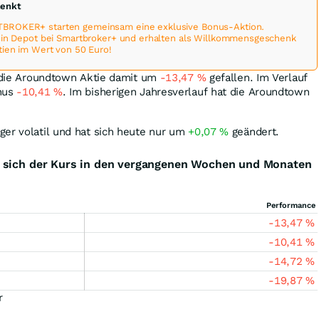
henkt
BROKER+ starten gemeinsam eine exklusive Bonus-Aktion.
 ein Depot bei Smartbroker+ und erhalten als Willkommensgeschenk
tien im Wert von 50 Euro!
t die Aroundtown Aktie damit um
-13,47
%
gefallen. Im Verlauf
inus
-10,41
%
. Im bisherigen Jahresverlauf hat die Aroundtown
ger volatil und hat sich heute nur um
+0,07
%
geändert.
 sich der Kurs in den vergangenen Wochen und Monaten
Performance
-13,47
%
-10,41
%
-14,72
%
-19,87
%
r