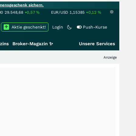
mensgeschenk sichern.
00
29.548,68
+0,57
%
EUR/USD
1,15385
+0,12
%
Aktie geschenkt!
Login
Push-Kurse
zins
Broker-Magazin ✨
Unsere Services
Anzeige