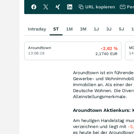
URL kopieren
Per
Intraday
5T
1M
3M
1J
3J
5J
1
Aroundtown
M
-2,62
%
13:06:16
14
2,1740
EUR
Aroundtown ist ein führend
Gewerbe- und Wohnimmobilie
Immobilien an. Als einer der
Deutsche Wohnen. Die Divers
Alleinstellungsmerkmale.
Aroundtown Aktienkurs: K
Am heutigen Handelstag muss
verzeichnen und liegt mit
-5
es heute bei der Aroundtown 