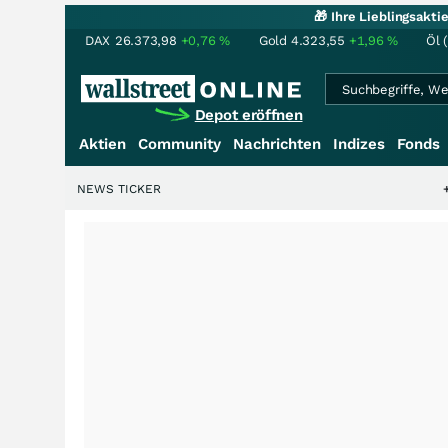
🎁 Ihre Lieblingsakt
DAX
26.373,98
+0,76
%
Gold
4.323,55
+1,96
%
Öl 
Depot eröffnen
Aktien
Community
Nachrichten
Indizes
Fonds
NEWS TICKER
+++
Schwere Sel