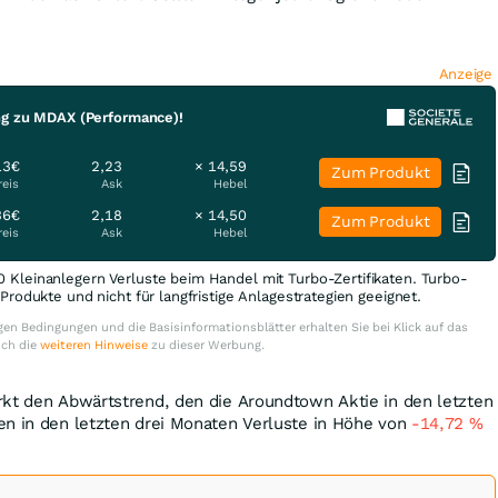
Anzeige
ng zu MDAX (Performance)!
13€
2,23
× 14,59
Zum Produkt
reis
Ask
Hebel
36€
2,18
× 14,50
Zum Produkt
reis
Ask
Hebel
0 Kleinanlegern Verluste beim Handel mit Turbo-Zertifikaten. Turbo-
e Produkte und nicht für langfristige Anlagestrategien geeignet.
en Bedingungen und die Basisinformationsblätter erhalten Sie bei Klick auf das
uch die
weiteren Hinweise
zu dieser Werbung.
rkt den Abwärtstrend, den die Aroundtown Aktie in den letzten
en in den letzten drei Monaten Verluste in Höhe von
-14,72
%