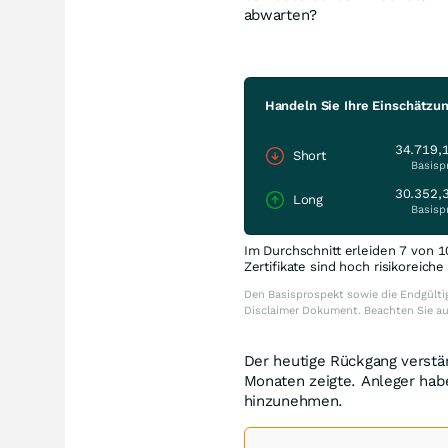
abwarten?
Handeln Sie Ihre Einschätzu
34.719,
Short
Basisp
30.352,
Long
Basisp
Im Durchschnitt erleiden 7 von 1
Zertifikate sind hoch risikoreich
Den Basisprospekt sowie die Endgültig
Disclaimer Dokument. Beachten Sie a
Der heutige Rückgang verstä
Monaten zeigte. Anleger hab
hinzunehmen.