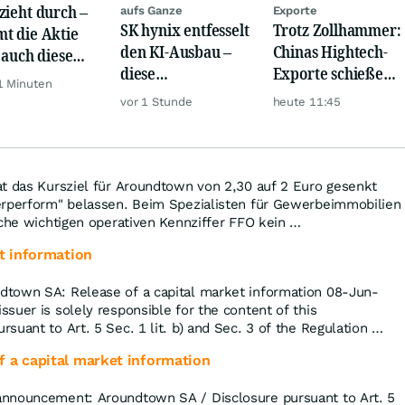
zieht durch –
aufs Ganze
Exporte
SK hynix entfesselt
Trotz Zollhammer:
t die Aktie
den KI-Ausbau –
Chinas Hightech-
t auch diese
diese
Exporte schießen
de?
1 Minuten
Milliardenwette ist
weiter nach oben
vor 1 Stunde
heute 11:45
gigantisch
at das Kursziel für Aroundtown von 2,30 auf 2 Euro gesenkt
erperform" belassen. Beim Spezialisten für Gewerbeimmobilien
nche wichtigen operativen Kennziffer FFO kein …
t information
town SA: Release of a capital market information 08-Jun-
suer is solely responsible for the content of this
suant to Art. 5 Sec. 1 lit. b) and Sec. 3 of the Regulation …
 a capital market information
nnouncement: Aroundtown SA / Disclosure pursuant to Art. 5