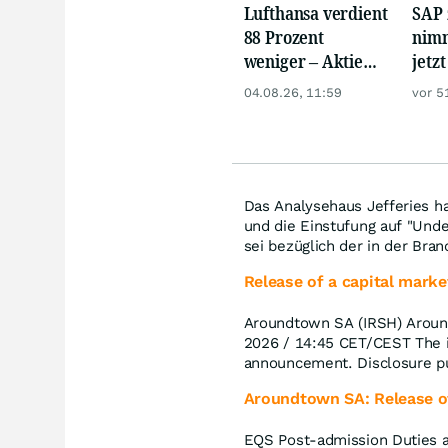
Lufthansa verdient
SAP 
88 Prozent
nimm
weniger – Aktie
jetz
crasht zweistellig
Hür
04.08.26, 11:59
vor 5
Das Analysehaus Jefferies h
und die Einstufung auf "Und
sei bezüglich der in der Bra
Release of a capital marke
Aroundtown SA (IRSH) Around
2026 / 14:45 CET/CEST The is
announcement. Disclosure pur
Aroundtown SA: Release of
EQS Post-admission Duties a