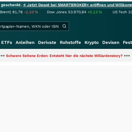
ie geschenkt.
→ Jetzt Depot bei SMARTBROKER+ eröffnen und Willkom
(Brent)
81,78
-2,10
%
Dow Jones
53.970,64
+0,13
%
US Tech 1
ETFs
Anleihen
Derivate
Rohstoffe
Krypto
Devisen
Fest
tene Erden: Entsteht hier die nächste Milliardenstory?
+++