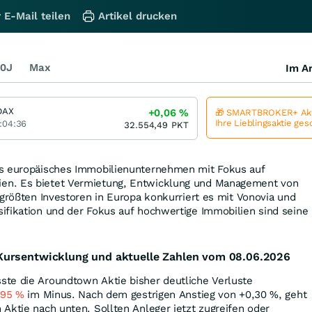
 E-Mail teilen
Artikel drucken
0J
Max
Im Ar
DAX
+0,06
%
🎁 SMARTBROKER+ Akt
Ihre Lieblingsaktie ge
:04:36
32.554,49
PKT
es europäisches Immobilienunternehmen mit Fokus auf
n. Es bietet Vermietung, Entwicklung und Management von
 größten Investoren in Europa konkurriert es mit Vonovia und
ifikation und der Fokus auf hochwertige Immobilien sind seine
ursentwicklung und aktuelle Zahlen vom 08.06.2026
te die Aroundtown Aktie bisher deutliche Verluste
,95
%
im Minus. Nach dem gestrigen Anstieg von +0,30
%
, geht
Aktie nach unten. Sollten Anleger jetzt zugreifen oder