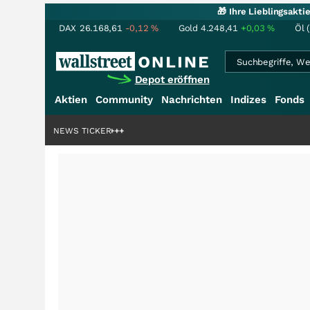
🎁 Ihre Lieblingsakt
DAX
26.168,61
-0,12
%
Gold
4.248,41
+0,03
%
Öl 
Depot eröffnen
Aktien
Community
Nachrichten
Indizes
Fonds
rdenstory?
+++
NEWS TICKER