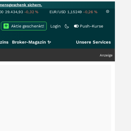
mensgeschenk sichern.
00
29.434,93
-0,32
%
EUR/USD
1,15249
-0,26
%
Aktie geschenkt!
Login
Push-Kurse
zins
Broker-Magazin ✨
Unsere Services
Anzeige