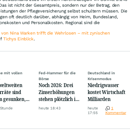
Das ist nicht der Gesamtpreis, sondern nur der Betrag, den
stungen der Pflegeversicherung selbst schultern müssen. Die
gen oft deutlich darüber, abhängig von Heim, Bundesland,
ionskosten und Personalkosten. Regional sind die
 von Nina Warken trifft die Wehrlosen – mit zynischen
uf
Tichys Einblick
.
se mit vollen
Fed-Hammer für die
Deutschland in
s
Börse
Krisenmodus
weltweiten
Noch 2026: Drei
Niedrigwasser
rräte sind
Zinserhöhungen
kostet Wirtschaft
 gesunken,
stehen plötzlich im
Milliarden
z Krise
Raum
 Stunde
heute 18:43
heute
1
17:55
Kommentar