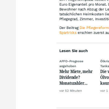
Euro Eigenanteil pro Monat. 
Bewohner nach Abzug der Lei
tatsächlichen Heimkosten lie
Pflegegrad, Zimmer, Investit
Der Beitrag
Die Pflegereform
Spartricks
erschien zuerst a
Lesen Sie auch
AFFO-Prognose
Ölkri
angehoben
Tank
Mehr Miete, mehr
Die 
Dividende?
Ölvo
Monatszahler
kaum
Realty Income mit
trot
vor 52 Minuten
vor 1
starken Zahlen!