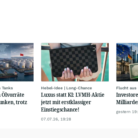
n Tanks
Hebel-Idee | Long-Chance
Flucht aus
 Ölvorräte
Luxus statt KI: LVMH-Aktie
Investore
unken, trotz
jetzt mit erstklassiger
Milliard
Einstiegschance!
gestern 19
07.07.26, 19:28