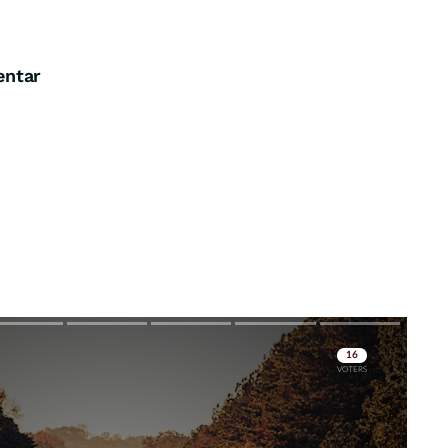
entar
Skip