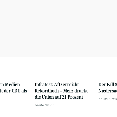
en Medien
Infratest: AfD erreicht
Der Fall 
ilt der CDU als
Rekordhoch – Merz drückt
Niedersa
die Union auf 21 Prozent
heute 17:1
heute 18:00