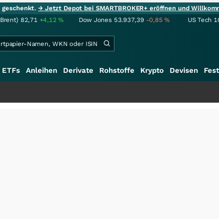
ie geschenkt.
→ Jetzt Depot bei SMARTBROKER+ eröffnen und Willkom
(Brent)
82,71
+4,12
%
Dow Jones
53.937,39
-0,85
%
US Tech 1
ETFs
Anleihen
Derivate
Rohstoffe
Krypto
Devisen
Fest