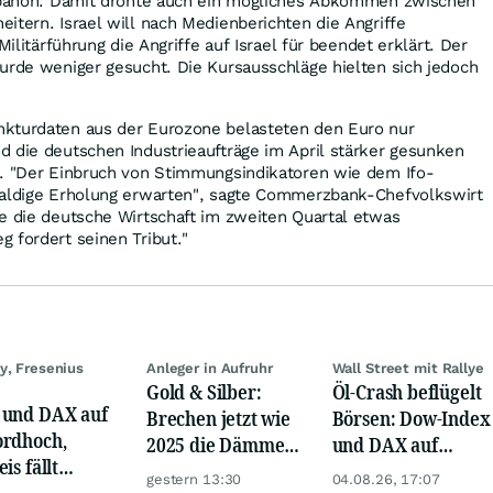
Libanon. Damit drohte auch ein mögliches Abkommen zwischen
itern. Israel will nach Medienberichten die Angriffe
Militärführung die Angriffe auf Israel für beendet erklärt. Der
urde weniger gesucht. Die Kursausschläge hielten sich jedoch
kturdaten aus der Eurozone belasteten den Euro nur
 die deutschen Industrieaufträge im April stärker gesunken
t. "Der Einbruch von Stimmungsindikatoren wie dem Ifo-
baldige Erholung erwarten", sagte Commerzbank-Chefvolkswirt
e die deutsche Wirtschaft im zweiten Quartal etwas
 fordert seinen Tribut."
y, Fresenius
Anleger in Aufruhr
Wall Street mit Rallye
Gold & Silber:
Öl-Crash beflügelt
und DAX auf
Brechen jetzt wie
Börsen: Dow-Index
rdhoch,
2025 die Dämme?
und DAX auf
is fällt
Minenaktien vor
Rekord, Gold zieht
gestern 13:30
04.08.26, 17:07
er, Gold legt