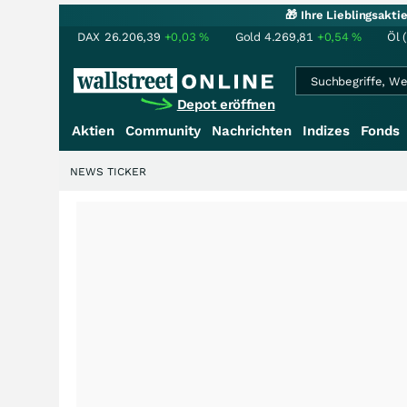
🎁 Ihre Lieblingsakt
DAX
26.206,39
+0,03
%
Gold
4.269,81
+0,54
%
Öl 
Depot eröffnen
Aktien
Community
Nachrichten
Indizes
Fonds
NEWS TICKER