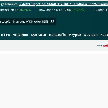
ie geschenkt.
→ Jetzt Depot bei SMARTBROKER+ eröffnen und Willkom
(Brent)
79,64
+0,25
%
Dow Jones
54.532,65
+0,24
%
US Tech 1
ETFs
Anleihen
Derivate
Rohstoffe
Krypto
Devisen
Fest
+++
Schwere Seltene Erd