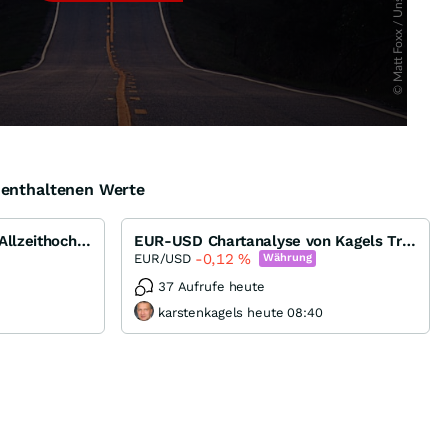
e enthaltenen Werte
Gold und Silber vor neuen Allzeithochs...
EUR-USD Chartanalyse von Kagels Trading
-0,12
%
EUR/USD
Währung
37 Aufrufe heute
karstenkagels heute 08:40