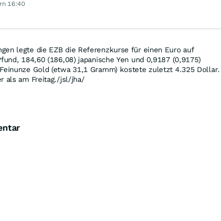
Kursexplosion
an
rn 16:40
gen legte die EZB die Referenzkurse für einen Euro auf
Pfund, 184,60 (186,08) japanische Yen und 0,9187 (0,9175)
 Feinunze Gold (etwa 31,1 Gramm) kostete zuletzt 4.325 Dollar.
 als am Freitag./jsl/jha/
entar