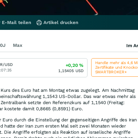
 E-Mail teilen
Artikel drucken
0J
Max
Im Ar
Handle mehr als 4,6 M
R/USD
+0,20
%
Zertifikate und Knock
:07:35
1,15405
USD
SMARTBROKER+
Kurs des Euro hat am Montag etwas zugelegt. Am Nachmittag
meinschaftswährung 1,1543 US-Dollar. Das war etwas mehr als
Zentralbank setzte den Referenzkurs auf 1,1540 (Freitag:
lar kostete damit 0,8665 (0,8591) Euro.
 Euro durch die Einstellung der gegenseitigen Angriffe des Iran
d hatte der Iran zum ersten Mal seit zwei Monaten wieder
. Die Angriffe erfolgten als Reaktion auf israelische Angriffe