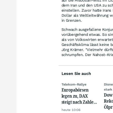
auf die Hisbollah-Miliz im 
dem Iran und den USA zu sche
einstellen. Zuvor hatte Irans 
Dollar als Weltleitwährung w
in Grenzen.
Schwach ausgefallene Konjun
vorübergehend etwas. So sind
als von Volkswirten erwarte
Geschäftsklima lässt keine 
Jörg Krämer. "Vielmehr dürft
schrumpfen. Der Nahost-Krieg
Lesen Sie auch
Telekom-Rallye
Disne
Europabörsen
stark
Dow 
legen zu, DAX
Reko
steigt nach Zahlen
Ölpre
von Rheinmetall,
heute 10:06
weit