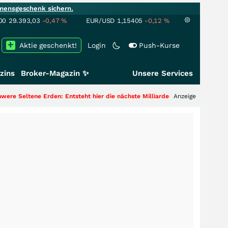
mensgeschenk sichern.
00
29.393,03
-0,47
%
EUR/USD
1,15405
-0,12
%
Aktie geschenkt!
Login
Push-Kurse
zins
Broker-Magazin ✨
Unsere Services
en: Entsteht hier die nächste Milliardenstory?
+++
Anzeige