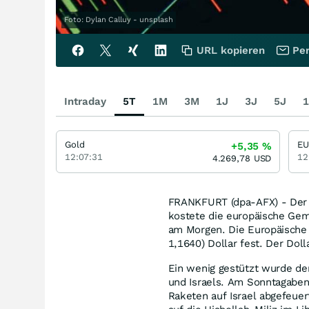
Foto: Dylan Calluy - unsplash
URL kopieren
Per
Intraday
5T
1M
3M
1J
3J
5J
1
Gold
EU
+5,35
%
12:07:31
12
4.269,78
USD
FRANKFURT (dpa-AFX) - Der 
kostete die europäische Ge
am Morgen. Die Europäische 
1,1640) Dollar fest. Der Dol
Ein wenig gestützt wurde der
und Israels. Am Sonntagaben
Raketen auf Israel abgefeuert