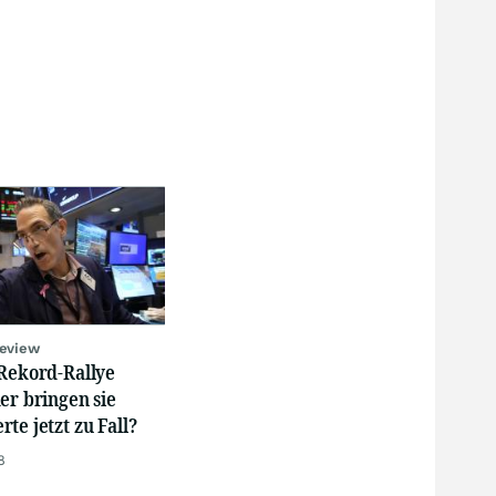
review
 Rekord-Rallye
er bringen sie
te jetzt zu Fall?
8