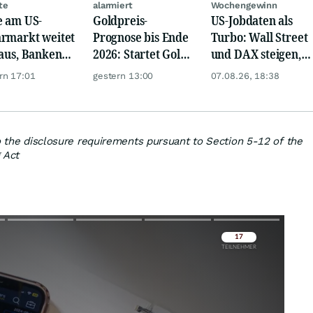
te
alarmiert
Wochengewinn
e am US-
Goldpreis-
US-Jobdaten als
rmarkt weitet
Prognose bis Ende
Turbo: Wall Street
 aus, Banken
2026: Startet Gold
und DAX steigen,
en nervös
jetzt eine neue
Gold glänzt
rn 17:01
gestern 13:00
07.08.26, 18:38
Rallye?
to the disclosure requirements pursuant to Section 5-12 of the
 Act
Überspringen