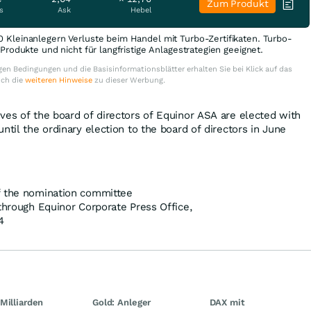
Zum Produkt
s
Ask
Hebel
0 Kleinanlegern Verluste beim Handel mit Turbo-Zertifikaten. Turbo-
e Produkte und nicht für langfristige Anlagestrategien geeignet.
en Bedingungen und die Basisinformationsblätter erhalten Sie bei Klick auf das
uch die
weiteren Hinweise
zu dieser Werbung.
ves of the board of directors of Equinor ASA are elected with
ntil the ordinary election to the board of directors in June
f the nomination committee
 through Equinor Corporate Press Office,
4
Milliarden
Gold: Anleger
DAX mit