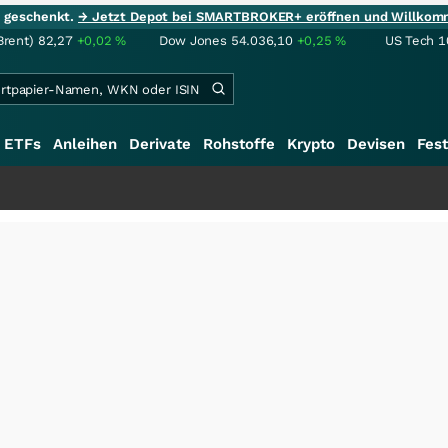
ie geschenkt.
→ Jetzt Depot bei SMARTBROKER+ eröffnen und Willkom
Brent)
82,27
+0,02
%
Dow Jones
54.036,10
+0,25
%
US Tech 1
ETFs
Anleihen
Derivate
Rohstoffe
Krypto
Devisen
Fest