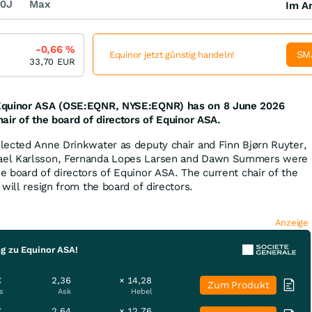
0J
Max
Im Ar
-0,66
%
SM
Equinor jetzt günstig handeln!
33,70
EUR
Equinor ASA (OSE:EQNR, NYSE:EQNR) has on 8 June 2026
air of the board of directors of Equinor ASA.
lected Anne Drinkwater as deputy chair and Finn Bjørn Ruyter,
ael Karlsson, Fernanda Lopes Larsen and Dawn Summers were
 board of directors of Equinor ASA. The current chair of the
will resign from the board of directors.
Anzeige
ng zu Equinor ASA!
€
2,36
× 14,28
Zum Produkt
s
Ask
Hebel
€
2,64
× 12,76