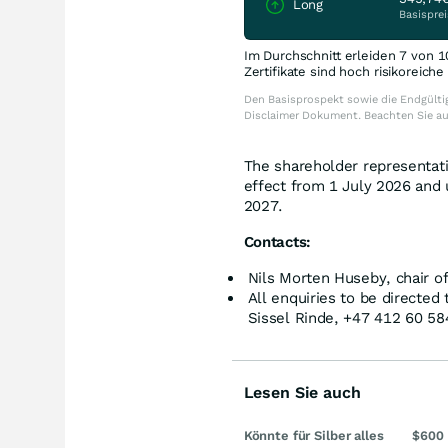
Long
Basisprei
Im Durchschnitt erleiden 7 von 1
Zertifikate sind hoch risikoreich
Den Basisprospekt sowie die Endgültig
Disclaimer Dokument. Beachten Sie a
The shareholder representati
effect from 1 July 2026 and u
2027.
Contacts:
Nils Morten Huseby, chair o
All enquiries to be directed
Sissel Rinde, +47 412 60 58
Lesen Sie auch
Könnte für Silber alles
$600 