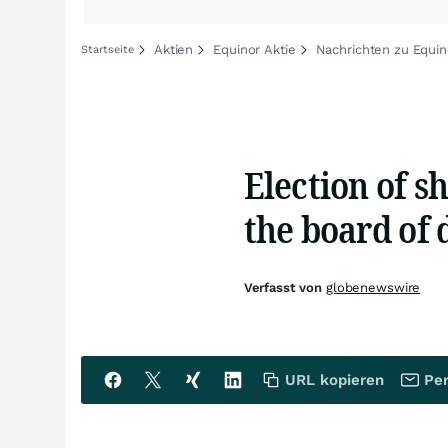
Aktien
Equinor Aktie
Nachrichten zu Equin
Startseite
Election of s
the board of 
Verfasst von
globenewswire
URL kopieren
Per