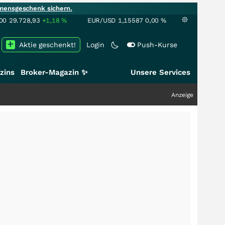
mensgeschenk sichern.
00
29.728,93
+1,18
%
EUR/USD
1,15587
0,00
%
Aktie geschenkt!
Login
Push-Kurse
zins
Broker-Magazin ✨
Unsere Services
Anzeige