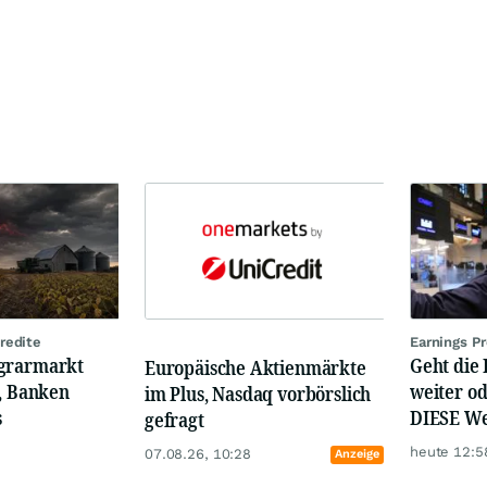
redite
Earnings P
Agrarmarkt
Geht die
Europäische Aktienmärkte
s, Banken
weiter od
im Plus, Nasdaq vorbörslich
s
DIESE Wer
gefragt
heute 12:5
07.08.26, 10:28
Anzeige