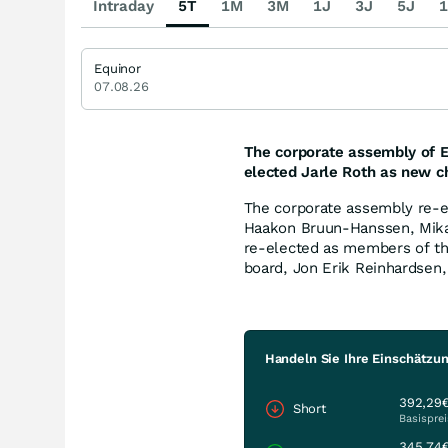
Intraday
5T
1M
3M
1J
3J
5J
1
Equinor
07.08.26
The corporate assembly of 
elected Jarle Roth as new ch
The corporate assembly re-e
Haakon Bruun-Hanssen, Mik
re-elected as members of the
board, Jon Erik Reinhardsen, 
Handeln Sie Ihre Einschätzu
392,29
Short
Basisprei
345,74