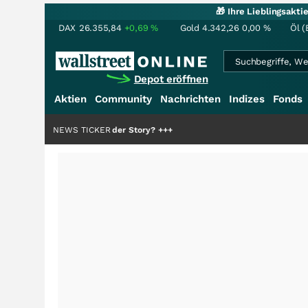
🎁 Ihre Lieblingsakt
DAX
26.355,84
+0,69
%
Gold
4.342,26
0,00
%
Öl (
Depot eröffnen
Aktien
Community
Nachrichten
Indizes
Fonds
r die Hälfte der Story?
NEWS TICKER
+++