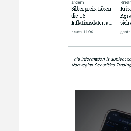
ändern
Kredi
Silberpreis: Lösen
Kris
die US-
Agra
Inflationsdaten am
sich
Mittwoch eine
werd
heute 11:00
geste
große Rallye aus?
This information is subject 
Norwegian Securities Trading