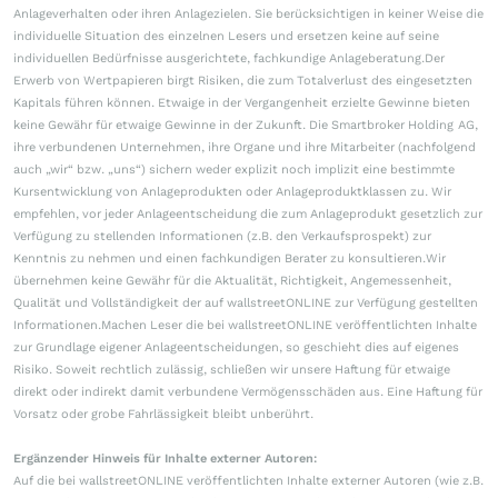
Anlageverhalten oder ihren Anlagezielen. Sie berücksichtigen in keiner Weise die
individuelle Situation des einzelnen Lesers und ersetzen keine auf seine
individuellen Bedürfnisse ausgerichtete, fachkundige Anlageberatung.Der
Erwerb von Wertpapieren birgt Risiken, die zum Totalverlust des eingesetzten
Kapitals führen können. Etwaige in der Vergangenheit erzielte Gewinne bieten
keine Gewähr für etwaige Gewinne in der Zukunft. Die Smartbroker Holding AG,
ihre verbundenen Unternehmen, ihre Organe und ihre Mitarbeiter (nachfolgend
auch „wir“ bzw. „uns“) sichern weder explizit noch implizit eine bestimmte
Kursentwicklung von Anlageprodukten oder Anlageproduktklassen zu. Wir
empfehlen, vor jeder Anlageentscheidung die zum Anlageprodukt gesetzlich zur
Verfügung zu stellenden Informationen (z.B. den Verkaufsprospekt) zur
Kenntnis zu nehmen und einen fachkundigen Berater zu konsultieren.Wir
übernehmen keine Gewähr für die Aktualität, Richtigkeit, Angemessenheit,
Qualität und Vollständigkeit der auf wallstreetONLINE zur Verfügung gestellten
Informationen.Machen Leser die bei wallstreetONLINE veröffentlichten Inhalte
zur Grundlage eigener Anlageentscheidungen, so geschieht dies auf eigenes
Risiko. Soweit rechtlich zulässig, schließen wir unsere Haftung für etwaige
direkt oder indirekt damit verbundene Vermögensschäden aus. Eine Haftung für
Vorsatz oder grobe Fahrlässigkeit bleibt unberührt.
Ergänzender Hinweis für Inhalte externer Autoren:
Auf die bei wallstreetONLINE veröffentlichten Inhalte externer Autoren (wie z.B.