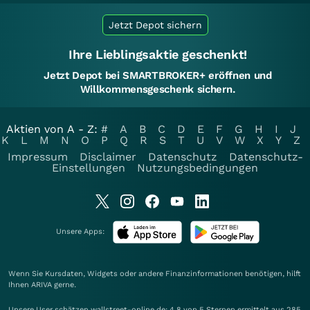
Jetzt Depot sichern
Ihre Lieblingsaktie geschenkt!
Jetzt Depot bei SMARTBROKER+ eröffnen und
Willkommensgeschenk sichern.
Aktien von A - Z:
#
A
B
C
D
E
F
G
H
I
J
K
L
M
N
O
P
Q
R
S
T
U
V
W
X
Y
Z
Impressum
Disclaimer
Datenschutz
Datenschutz-
Einstellungen
Nutzungsbedingungen
Unsere Apps:
Wenn Sie Kursdaten, Widgets oder andere Finanzinformationen benötigen, hilft
Ihnen
ARIVA
gerne.
Unsere User schätzen wallstreet-online.de: 4.8 von 5 Sternen ermittelt aus 285