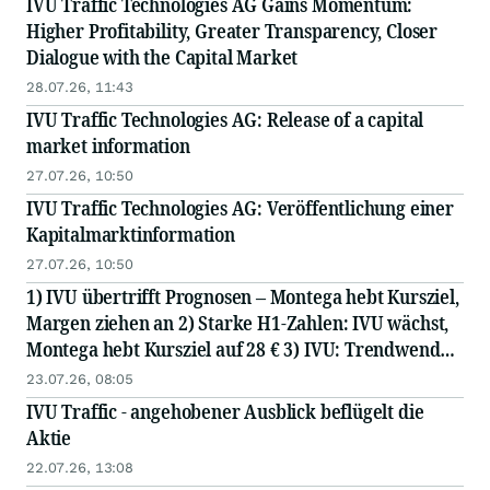
IVU Traffic Technologies AG Gains Momentum:
Higher Profitability, Greater Transparency, Closer
Dialogue with the Capital Market
28.07.26, 11:43
IVU Traffic Technologies AG: Release of a capital
market information
27.07.26, 10:50
IVU Traffic Technologies AG: Veröffentlichung einer
Kapitalmarktinformation
27.07.26, 10:50
1) IVU übertrifft Prognosen – Montega hebt Kursziel,
Margen ziehen an 2) Starke H1‑Zahlen: IVU wächst,
Montega hebt Kursziel auf 28 € 3) IVU: Trendwende
bei Margen, Montega empfiehlt Kauf und erhöht Ziel
23.07.26, 08:05
IVU Traffic - angehobener Ausblick beflügelt die
Aktie
22.07.26, 13:08