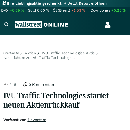
🎁 Ihre Lieblingsaktie geschenkt.
→ Jetzt Depot eröffnen
DAX
+0,69
%
Gold
0,00
%
Öl (Brent)
-1,53
%
Dow Jones
+0,25
%
Aktien
IVU Traffic Technologies Aktie
Startseite
Nachrichten zu IVU Traffic Technologies
245
0 Kommentare
IVU Traffic Technologies startet
neuen Aktienrückkauf
Verfasst von
4investors