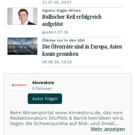
21.07.26, 20:07
Agnico-Eagle-Mines
Bullischer Keil erfolgreich
aufgelöst
gestern 07:35
Ölkrise nur in den USA
Die Ölvorräte sind in Europa, Asien
kaum gesunken
06.08.26, 19:28
4investors
0
Follower
Autor folgen
Beim Börsenportal www.4investors.de, das vom
Redaktionsbüro Stoffels & Barck betrieben wird,
liegen die Schwerpunkte auf Mid- und Small
Caps aus dem deutschsprachigen Raum. Der
Mehr anzeigen
Entry Standard sowie Börsengänge (IPOs) und