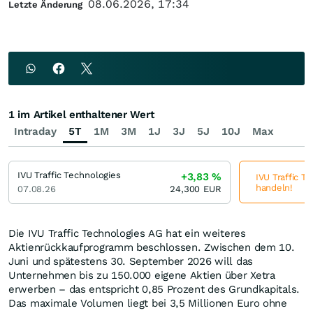
08.06.2026, 17:34
Letzte Änderung
1 im Artikel enthaltener Wert
Intraday
5T
1M
3M
1J
3J
5J
10J
Max
IVU Traffic Technologies
+3,83
%
IVU Traffic Te
handeln!
07.08.26
24,300
EUR
Die IVU Traffic Technologies AG hat ein weiteres
Aktienrückkaufprogramm beschlossen. Zwischen dem 10.
Juni und spätestens 30. September 2026 will das
Unternehmen bis zu 150.000 eigene Aktien über Xetra
erwerben – das entspricht 0,85 Prozent des Grundkapitals.
Das maximale Volumen liegt bei 3,5 Millionen Euro ohne