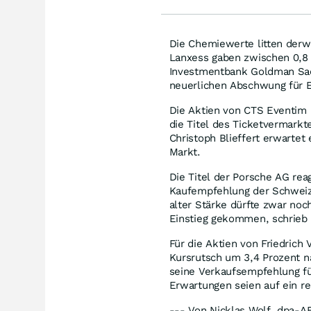
Die Chemiewerte litten derwe
Lanxess gaben zwischen 0,8 
Investmentbank Goldman Sach
neuerlichen Abschwung für 
Die Aktien von CTS Eventim 
die Titel des Ticketvermarkt
Christoph Blieffert erwarte
Markt.
Die Titel der Porsche AG rea
Kaufempfehlung der Schweiz
alter Stärke dürfte zwar noch
Einstieg gekommen, schrieb 
Für die Aktien von Friedrich
Kursrutsch um 3,4 Prozent 
seine Verkaufsempfehlung fü
Erwartungen seien auf ein re
--- Von Nicklas Wolf, dpa-A