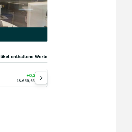
tikel enthaltene Werte
E-Stoxx 50
FT
+0,31
%
+3,23
%
07.08.26
07
18.659,63
PKT
6.523,86
PKT