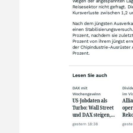
Wegen der angespannten Lage
Reisesektor nicht gefragt. D
Kursverluste zwischen 1,2 u
Nach dem jüngsten Ausverka
einen Stabilisierungsversuch
Prozent, nachdem sie zuletz
Prozent von ihrem jüngst err
der Chipindustrie-Ausrüster 
Prozent.
Lesen Sie auch
DAX mit
Divi
Wochengewinn
im Vi
US-Jobdaten als
Alli
Turbo: Wall Street
oper
und DAX steigen,
Reko
Gold glänzt
doch
gestern 18:38
geste
däm