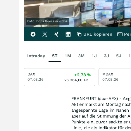
Foto: Boris Roessler - dpa
URL kopieren
Per
Intraday
5T
1M
3M
1J
3J
5J
1
DAX
MDAX
+2,78
%
07.08.26
07.08.26
26.364,00
PKT
FRANKFURT (dpa-AFX) - Anges
Aktienmarkt am Montag nach a
angespannte Lage im Nahen 
aber auf die Stimmung der An
Punkte ein, zuvor sackte er 
Linie, die als Indikator für 