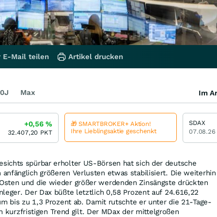
 E-Mail teilen
Artikel drucken
0J
Max
Im Ar
SDAX
+0,56
%
🎁 SMARTBROKER+ Aktion!
Ihre Lieblingsaktie geschenkt
07.08.26
32.407,20
PKT
ichts spürbar erholter US-Börsen hat sich der deutsche
nfänglich größeren Verlusten etwas stabilisiert. Die weiterhin
Osten und die wieder größer werdenden Zinsängste drückten
leger. Der Dax büßte letztlich 0,58 Prozent auf 24.616,22
um bis zu 1,3 Prozent ab. Damit rutschte er unter die 21-Tage-
den kurzfristigen Trend gilt. Der MDax der mittelgroßen