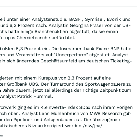
il unter einer Analystenstudie. BASF , Symrise , Evonik und
und 6,3 Prozent nach. Analystin Georgina Fraser von der US-
s hatte einige Branchenaktien abgestuft, da sie einen
Europas Chemiebranche befürchtet.
büßten 5,3 Prozent ein. Die Investmentbank Exane BNP hatte
ers und Veranstalters auf "Underperform" abgestuft. Analyst
t ein sich änderndes Geschäftsumfeld am deutschen Ticketing-
gierten mit einem Kursplus von 2,3 Prozent auf eine
er Großbank UBS. Der Turnaround des Sportwagenbauers zu
 Jahre dauern, jetzt sei allerdings der richtige Zeitpunkt zum
Analyst Patrick Hummel.
 Vorwerk ging es im Kleinwerte-Index SDax nach ihrem vorigen
nach oben. Analyst Leon Mühlenbruch von MWB Research gab
r den Pipeline- und Anlagenbauer auf. Die überzogenen
alistischeres Niveau korrigiert worden./niw/jha/
FX ---