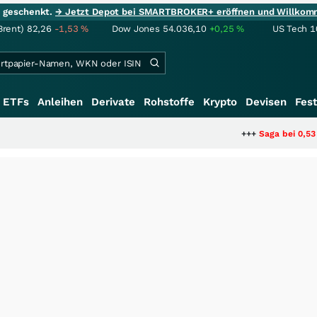
ie geschenkt.
→ Jetzt Depot bei SMARTBROKER+ eröffnen und Willkom
Brent)
82,26
-1,53
%
Dow Jones
54.036,10
+0,25
%
US Tech 1
ETFs
Anleihen
Derivate
Rohstoffe
Krypto
Devisen
Fest
+++
Saga bei 0,53 CAD: Bewertet de