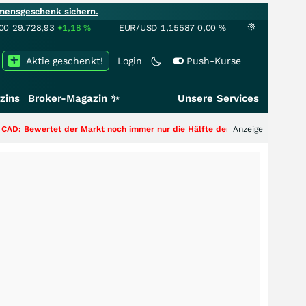
mensgeschenk sichern.
00
29.728,93
+1,18
%
EUR/USD
1,15587
0,00
%
Aktie geschenkt!
Login
Push-Kurse
zins
Broker-Magazin ✨
Unsere Services
r Markt noch immer nur die Hälfte der Story?
+++
Anzeige