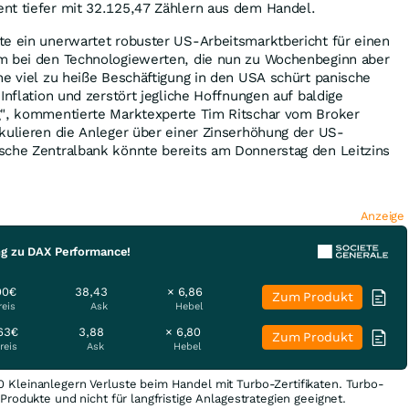
nt tiefer mit 32.125,47 Zählern aus dem Handel.
te ein unerwartet robuster US-Arbeitsmarktbericht für einen
m bei den Technologiewerten, die nun zu Wochenbeginn aber
ne viel zu heiße Beschäftigung in den USA schürt panische
Inflation und zerstört jegliche Hoffnungen auf baldige
g", kommentierte Marktexperte Tim Ritschar vom Broker
kulieren die Anleger über einer Zinserhöhung der US-
sche Zentralbank könnte bereits am Donnerstag den Leitzins
Anzeige
ng zu DAX Performance!
00€
38,43
× 6,86
Zum Produkt
reis
Ask
Hebel
63€
3,88
× 6,80
Zum Produkt
reis
Ask
Hebel
0 Kleinanlegern Verluste beim Handel mit Turbo-Zertifikaten. Turbo-
e Produkte und nicht für langfristige Anlagestrategien geeignet.