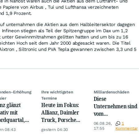
 in Nahost waren auch die Aktien aus dem Luftfahrt- und
ie Papiere von Airbus , Tui und Lufthansa verzeichneten
nd 1,9 Prozent.
uf unternahmen die Aktien aus dem Halbleitersektor dagegen
. Infineon stiegen als Teil der Spitzengruppe im Dax um 1,2
t unter Gewinnmitnahmen gelitten hatten und um bis zu 16
eichten Hoch seit dem Jahr 2000 abgesackt waren. Die Titel
Aixtron , Siltronic und PVA Tepla gewannen zwischen 3,3 und 5
denden-Erhöhung
Ihre wichtigsten
Milliardenschäden
Diese
sier
Termine
anz glänzt
Heute im Fokus:
Unternehmen sind
ativ mit
Allianz, Daimler
vom
rdquartal,
Truck, Porsche
Niedrigwasser
06.08.26,
1
 KI-Kosten
Automobil Holding
besonders
17:55
Kommentar
rn 08:43
gestern 04:30
pfen Gewinn
& Thyssenkrupp
betroffen