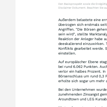
Den Basisprospekt sowie die Endgültig
Disclaimer Dokument. Beachten Sie a
Außerdem belastete eine erne
überzogen sich erstmals seit
Angriffen. "Die Börsen gehen
sein wird", stellte Marktan
Reaktion der Anleger habe a
deeskalierend einzuwirken. T
Konflikts gearbeitet werde. S
einstellen.
Auf europäischer Ebene stag
bei rund 6.062 Punkten. Auc
verlor ein halbes Prozent. I
Börsenschluss um rund 0,3 P
erholte sich sogar um mehr a
Bei den Unternehmen wurden
zunehmenden Zinsangst gemie
Aroundtown und LEG Kursabs