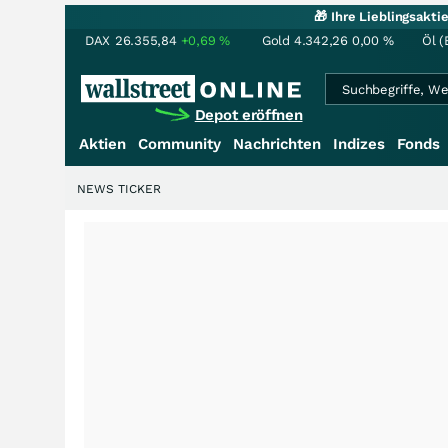
🎁 Ihre Lieblingsakt
DAX
26.355,84
+0,69
%
Gold
4.342,26
0,00
%
Öl (
Depot eröffnen
Aktien
Community
Nachrichten
Indizes
Fonds
NEWS TICKER