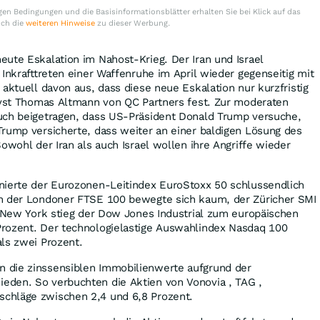
en Bedingungen und die Basisinformationsblätter erhalten Sie bei Klick auf das
uch die
weiteren Hinweise
zu dieser Werbung.
ute Eskalation im Nahost-Krieg. Der Iran und Israel
 Inkrafttreten einer Waffenruhe im April wieder gegenseitig mit
 aktuell davon aus, dass diese neue Eskalation nur kurzfristig
alyst Thomas Altmann von QC Partners fest. Zur moderaten
uch beigetragen, dass US-Präsident Donald Trump versuche,
rump versicherte, dass weiter an einer baldigen Lösung des
owohl der Iran als auch Israel wollen ihre Angriffe wieder
nierte der Eurozonen-Leitindex EuroStoxx 50 schlussendlich
h der Londoner FTSE 100 bewegte sich kaum, der Züricher SMI
n New York stieg der Dow Jones Industrial zum europäischen
rozent. Der technologielastige Auswahlindex Nasdaq 100
ls zwei Prozent.
 die zinssensiblen Immobilienwerte aufgrund der
den. So verbuchten die Aktien von Vonovia , TAG ,
chläge zwischen 2,4 und 6,8 Prozent.