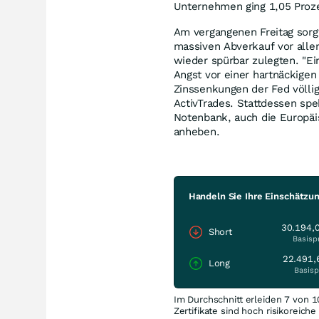
Unternehmen ging 1,05 Proze
Am vergangenen Freitag sorg
massiven Abverkauf vor alle
wieder spürbar zulegten. "Ei
Angst vor einer hartnäckigen 
Zinssenkungen der Fed völli
ActivTrades. Stattdessen spe
Notenbank, auch die Europäi
anheben.
Handeln Sie Ihre Einschätzu
30.194,
Short
Basisp
22.491,
Long
Basisp
Im Durchschnitt erleiden 7 von 1
Zertifikate sind hoch risikoreich