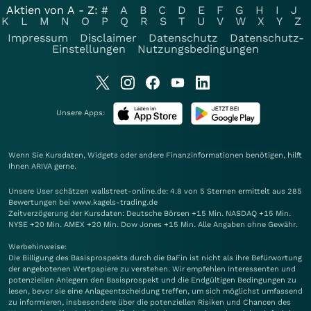
Aktien von A - Z:
#
A
B
C
D
E
F
G
H
I
J
K
L
M
N
O
P
Q
R
S
T
U
V
W
X
Y
Z
Impressum
Disclaimer
Datenschutz
Datenschutz-
Einstellungen
Nutzungsbedingungen
Unsere Apps:
Wenn Sie Kursdaten, Widgets oder andere Finanzinformationen benötigen, hilft
Ihnen
ARIVA
gerne.
Unsere User schätzen wallstreet-online.de: 4.8 von 5 Sternen ermittelt aus 285
Bewertungen bei www.kagels-trading.de
Zeitverzögerung der Kursdaten: Deutsche Börsen +15 Min. NASDAQ +15 Min.
NYSE +20 Min. AMEX +20 Min. Dow Jones +15 Min. Alle Angaben ohne Gewähr.
Werbehinweise:
Die Billigung des Basisprospekts durch die BaFin ist nicht als ihre Befürwortung
der angebotenen Wertpapiere zu verstehen. Wir empfehlen Interessenten und
potenziellen Anlegern den Basisprospekt und die Endgültigen Bedingungen zu
lesen, bevor sie eine Anlageentscheidung treffen, um sich möglichst umfassend
zu informieren, insbesondere über die potenziellen Risiken und Chancen des