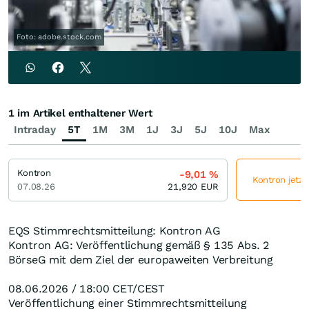
Foto: adobe.stock.com
1 im Artikel enthaltener Wert
Intraday
5T
1M
3M
1J
3J
5J
10J
Max
Kontron
-9,01
%
Kontron jetzt
07.08.26
21,920
EUR
EQS Stimmrechtsmitteilung: Kontron AG
Kontron AG: Veröffentlichung gemäß § 135 Abs. 2
BörseG mit dem Ziel der europaweiten Verbreitung
08.06.2026 / 18:00 CET/CEST
Veröffentlichung einer Stimmrechtsmitteilung