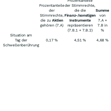
Prozentanteile
Prozentanteile
der Stimmrechte,
der
die die
Summe
Stimmrechte,
Finanz-/sonstigen
von
die zu
Aktien
Instrumente
7.A +
gehören (7.A)
repräsentieren
7.B in
(7.B.1 + 7.B.2)
%
Situation am
Tag der
0,17 %
4,51 %
4,68 %
Schwellenberührung