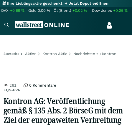
🎁 Ihre Lieblingsaktie geschenkt.
→ Jetzt Depot eröffnen
DAX
+0,69
%
Gold
0,00
%
Öl (Brent)
+0,02
%
Dow Jones
+0,25
%
Aktien
Kontron Aktie
Nachrichten zu Kontron
Startseite
261
0 Kommentare
EQS-PVR
Kontron AG: Veröffentlichung
gemäß § 135 Abs. 2 BörseG mit dem
Ziel der europaweiten Verbreitung