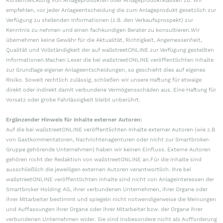
Kursentwicklung von Anlageprodukten oder Anlageproduktklassen zu. Wir
empfehlen, vor jeder Anlageentscheidung die zum Anlageprodukt gesetzlich zur
Verfügung zu stellenden Informationen (z.B. den Verkaufsprospekt) zur
Kenntnis zu nehmen und einen fachkundigen Berater zu konsultieren.Wir
übernehmen keine Gewähr für die Aktualität, Richtigkeit, Angemessenheit,
Qualität und Vollständigkeit der auf wallstreetONLINE zur Verfügung gestellten
Informationen.Machen Leser die bei wallstreetONLINE veröffentlichten Inhalte
zur Grundlage eigener Anlageentscheidungen, so geschieht dies auf eigenes
Risiko. Soweit rechtlich zulässig, schließen wir unsere Haftung für etwaige
direkt oder indirekt damit verbundene Vermögensschäden aus. Eine Haftung für
Vorsatz oder grobe Fahrlässigkeit bleibt unberührt.
Ergänzender Hinweis für Inhalte externer Autoren:
Auf die bei wallstreetONLINE veröffentlichten Inhalte externer Autoren (wie z.B.
von Gastkommentatoren, Nachrichtenagenturen oder nicht zur Smartbroker-
Gruppe gehörende Unternehmen) haben wir keinen Einfluss. Externe Autoren
gehören nicht der Redaktion von wallstreetONLINE an.Für die Inhalte sind
ausschließlich die jeweiligen externen Autoren verantwortlich. Ihre bei
wallstreetONLINE veröffentlichten Inhalte sind nicht von Anlageinteressen der
Smartbroker Holding AG, ihrer verbundenen Unternehmen, ihrer Organe oder
ihrer Mitarbeiter bestimmt und spiegeln nicht notwendigerweise die Meinungen
und Auffassungen ihrer Organe oder ihrer Mitarbeiter bzw. der Organe ihrer
verbundenen Unternehmen wider. Sie sind insbesondere nicht als Aufforderung