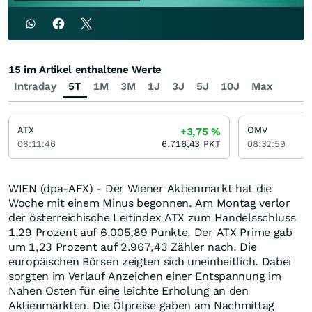
15 im Artikel enthaltene Werte
Intraday
5T
1M
3M
1J
3J
5J
10J
Max
ATX
OMV
+3,75
%
08:11:46
6.716,43
PKT
08:32:59
WIEN (dpa-AFX) - Der Wiener Aktienmarkt hat die
Woche mit einem Minus begonnen. Am Montag verlor
der österreichische Leitindex ATX zum Handelsschluss
1,29 Prozent auf 6.005,89 Punkte. Der ATX Prime gab
um 1,23 Prozent auf 2.967,43 Zähler nach. Die
europäischen Börsen zeigten sich uneinheitlich. Dabei
sorgten im Verlauf Anzeichen einer Entspannung im
Nahen Osten für eine leichte Erholung an den
Aktienmärkten. Die Ölpreise gaben am Nachmittag