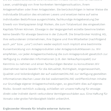
Leser, unabhängig von ihrer konkreten Vermögenssituation, ihrem
Anlageverhalten oder ihren Anlagezielen. Sie berücksichtigen in keiner Weise die
individuelle Situation des einzelnen Lesers und ersetzen keine auf seine
individuellen Bedürfnisse ausgerichtete, fachkundige Anlageberatung.Der
Erwerb von Wertpapieren birgt Risiken, die zum Totalverlust des eingesetzten
Kapitals führen können. Etwaige in der Vergangenheit erzielte Gewinne bieten
keine Gewähr für etwaige Gewinne in der Zukunft. Die Smartbroker Holding AG,
ihre verbundenen Unternehmen, ihre Organe und ihre Mitarbeiter (nachfolgend
auch „wir“ bzw. „uns“) sichern weder explizit noch implizit eine bestimmte
Kursentwicklung von Anlageprodukten oder Anlageproduktklassen zu. Wir
empfehlen, vor jeder Anlageentscheidung die zum Anlageprodukt gesetzlich zur
Verfügung zu stellenden Informationen (z.B. den Verkaufsprospekt) zur
Kenntnis zu nehmen und einen fachkundigen Berater zu konsultieren.Wir
übernehmen keine Gewähr für die Aktualität, Richtigkeit, Angemessenheit,
Qualität und Vollständigkeit der auf wallstreetONLINE zur Verfügung gestellten
Informationen.Machen Leser die bei wallstreetONLINE veröffentlichten Inhalte
zur Grundlage eigener Anlageentscheidungen, so geschieht dies auf eigenes
Risiko. Soweit rechtlich zulässig, schließen wir unsere Haftung für etwaige
direkt oder indirekt damit verbundene Vermögensschäden aus. Eine Haftung für
Vorsatz oder grobe Fahrlässigkeit bleibt unberührt.
Ergänzender Hinweis für Inhalte externer Autoren: