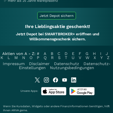
✅ mehr als 25 Jahre Marktpräsenz
Jetzt Depot sichern
Ihre Lieblingsaktie geschenkt!
Jetzt Depot bei SMARTBROKER+ eröffnen und
Willkommensgeschenk sichern.
Aktien von A - Z:
#
A
B
C
D
E
F
G
H
I
J
K
L
M
N
O
P
Q
R
S
T
U
V
W
X
Y
Z
Impressum
Disclaimer
Datenschutz
Datenschutz-
Einstellungen
Nutzungsbedingungen
Unsere Apps:
Wenn Sie Kursdaten, Widgets oder andere Finanzinformationen benötigen, hilft
Ihnen
ARIVA
gerne.