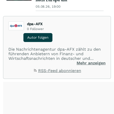
05.08.26, 19:00
dpa-AFX
0
Follower
Autor folgen
Die Nachrichtenagentur dpa-AFX zählt zu den
führenden Anbietern von Finanz- und
Wirtschaftsnachrichten in deutscher und
englischer Sprache. Gestützt auf ein
Mehr anzeigen
internationales Agentur-Netzwerk berichtet
RSS-Feed abonnieren
dpa-AFX unabhängig, zuverlässig und schnell
von allen wichtigen Finanzstandorten der Welt.
Die Nutzung der Inhalte in Form eines RSS-
Feeds ist ausschließlich für private und nicht
kommerzielle Internetangebote zulässig. Eine
dauerhafte Archivierung der dpa-AFX-
Nachrichten auf diesen Seiten ist nicht zulässig.
Alle Rechte bleiben vorbehalten. (dpa-AFX)