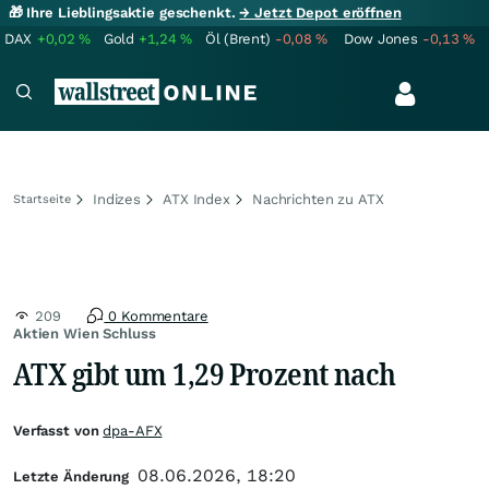
🎁 Ihre Lieblingsaktie geschenkt.
→ Jetzt Depot eröffnen
DAX
+0,02
%
Gold
+1,24
%
Öl (Brent)
-0,08
%
Dow Jones
-0,13
%
Indizes
ATX Index
Nachrichten zu ATX
Startseite
209
0 Kommentare
Aktien Wien Schluss
ATX gibt um 1,29 Prozent nach
Verfasst von
dpa-AFX
08.06.2026, 18:20
Letzte Änderung