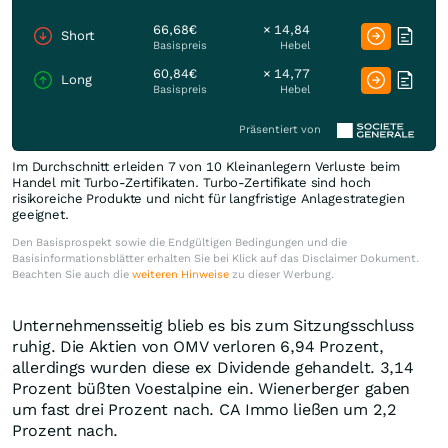
66,68€
× 14,84
Short
Basispreis
Hebel
60,84€
× 14,77
Long
Basispreis
Hebel
Präsentiert von
Im Durchschnitt erleiden 7 von 10 Kleinanlegern Verluste beim
Handel mit Turbo-Zertifikaten. Turbo-Zertifikate sind hoch
risikoreiche Produkte und nicht für langfristige Anlagestrategien
geeignet.
Den Basisprospekt sowie die Endgültigen Bedingungen und die
Basisinformationsblätter erhalten Sie bei Klick auf das Disclaimer Dokument.
Beachten Sie auch die
weiteren Hinweise
zu dieser Werbung.
Unternehmensseitig blieb es bis zum Sitzungsschluss
ruhig. Die Aktien von OMV verloren 6,94 Prozent,
allerdings wurden diese ex Dividende gehandelt. 3,14
Prozent büßten Voestalpine ein. Wienerberger gaben
um fast drei Prozent nach. CA Immo ließen um 2,2
Prozent nach.