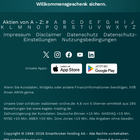
Willkommensgeschenk sichern.
Aktien von A - Z:
#
A
B
C
D
E
F
G
H
I
J
K
L
M
N
O
P
Q
R
S
T
U
V
W
X
Y
Z
Impressum
Disclaimer
Datenschutz
Datenschutz-
Einstellungen
Nutzungsbedingungen
Unsere Apps:
Wenn Sie Kursdaten, Widgets oder andere Finanzinformationen benötigen, hilft
Ihnen
ARIVA
gerne.
Unsere User schätzen wallstreet-online.de: 4.8 von 5 Sternen ermittelt aus 285
Bewertungen bei www.kagels-trading.de
Zeitverzögerung der Kursdaten: Deutsche Börsen +15 Min. NASDAQ +15 Min.
NYSE +20 Min. AMEX +20 Min. Dow Jones +15 Min. Alle Angaben ohne Gewähr.
Copyright © 1998-2026 Smartbroker Holding AG - Alle Rechte vorbehalten.
Mit Unterstützung von:
Daten & Kurse von: