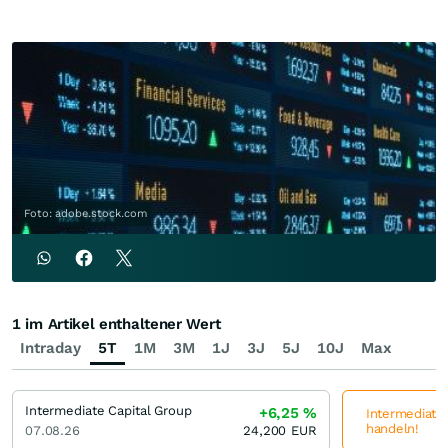
Foto: adobe.stock.com
1 im Artikel enthaltener Wert
Intraday
5T
1M
3M
1J
3J
5J
10J
Max
Intermediate Capital Group
+6,25
%
Intermediate 
handeln!
07.08.26
24,200
EUR