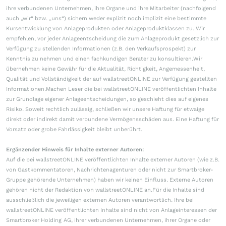
ihre verbundenen Unternehmen, ihre Organe und ihre Mitarbeiter (nachfolgend
auch „wir“ bzw. „uns“) sichern weder explizit noch implizit eine bestimmte
Kursentwicklung von Anlageprodukten oder Anlageproduktklassen zu. Wir
empfehlen, vor jeder Anlageentscheidung die zum Anlageprodukt gesetzlich zur
Verfügung zu stellenden Informationen (z.B. den Verkaufsprospekt) zur
Kenntnis zu nehmen und einen fachkundigen Berater zu konsultieren.Wir
übernehmen keine Gewähr für die Aktualität, Richtigkeit, Angemessenheit,
Qualität und Vollständigkeit der auf wallstreetONLINE zur Verfügung gestellten
Informationen.Machen Leser die bei wallstreetONLINE veröffentlichten Inhalte
zur Grundlage eigener Anlageentscheidungen, so geschieht dies auf eigenes
Risiko. Soweit rechtlich zulässig, schließen wir unsere Haftung für etwaige
direkt oder indirekt damit verbundene Vermögensschäden aus. Eine Haftung für
Vorsatz oder grobe Fahrlässigkeit bleibt unberührt.
Ergänzender Hinweis für Inhalte externer Autoren:
Auf die bei wallstreetONLINE veröffentlichten Inhalte externer Autoren (wie z.B.
von Gastkommentatoren, Nachrichtenagenturen oder nicht zur Smartbroker-
Gruppe gehörende Unternehmen) haben wir keinen Einfluss. Externe Autoren
gehören nicht der Redaktion von wallstreetONLINE an.Für die Inhalte sind
ausschließlich die jeweiligen externen Autoren verantwortlich. Ihre bei
wallstreetONLINE veröffentlichten Inhalte sind nicht von Anlageinteressen der
Smartbroker Holding AG, ihrer verbundenen Unternehmen, ihrer Organe oder