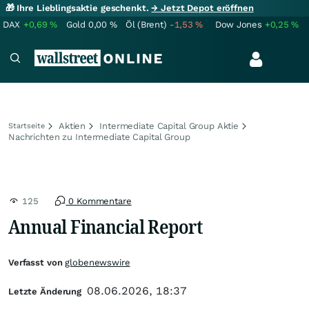
🎁 Ihre Lieblingsaktie geschenkt.
→ Jetzt Depot eröffnen
DAX
+0,69
%
Gold
0,00
%
Öl (Brent)
-1,53
%
Dow Jones
+0,25
%
Aktien
Intermediate Capital Group Aktie
Startseite
Nachrichten zu Intermediate Capital Group
125
0 Kommentare
Annual Financial Report
Verfasst von
globenewswire
08.06.2026, 18:37
Letzte Änderung