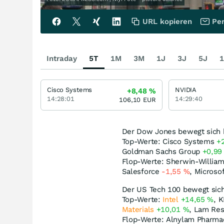
URL kopieren
Per
Intraday
5T
1M
3M
1J
3J
5J
1
Cisco Systems
NVIDIA
+8,48
%
14:28:01
14:29:40
106,10
EUR
Der Dow Jones bewegt sich 
Top-Werte: Cisco Systems
+
Goldman Sachs Group
+0,9
Flop-Werte: Sherwin-Willia
Salesforce
-1,55
%
, Microso
Der US Tech 100 bewegt sic
Top-Werte:
Intel
+14,65
%
, 
Materials
+10,01
%
, Lam Re
Flop-Werte: Alnylam Pharma