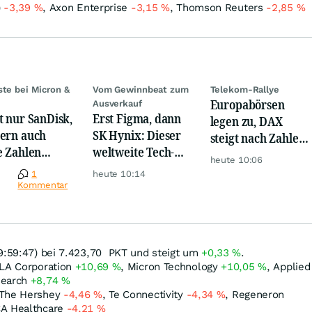
)
-3,39
%
, Axon Enterprise
-3,15
%
, Thomson Reuters
-2,85
%
ste bei Micron &
Vom Gewinnbeat zum
Telekom-Rallye
Europabörsen
Ausverkauf
t nur SanDisk,
Erst Figma, dann
legen zu, DAX
ern auch
SK Hynix: Dieser
steigt nach Zahlen
e Zahlen
weltweite Tech-
von Rheinmetall,
heute 10:06
en jetzt für
Crash vernichtet
Merck
e
1
heute 10:14
r!
Milliarden
Kommentar
9:59:47) bei 7.423,70
PKT
und steigt um
+0,33
%
.
KLA Corporation
+10,69
%
, Micron Technology
+10,05
%
, Applied
search
+8,74
%
 The Hershey
-4,46
%
, Te Connectivity
-4,34
%
, Regeneron
CA Healthcare
-4,21
%