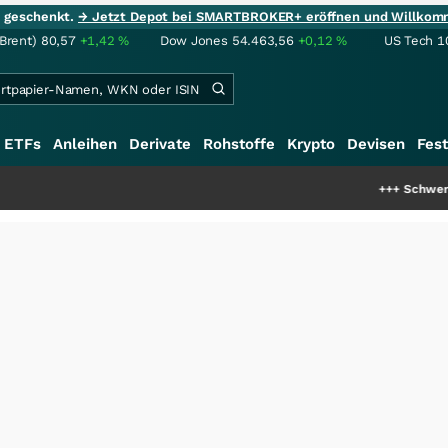
ie geschenkt.
→ Jetzt Depot bei SMARTBROKER+ eröffnen und Willkom
(Brent)
80,57
+1,42
%
Dow Jones
54.463,56
+0,12
%
US Tech 1
ETFs
Anleihen
Derivate
Rohstoffe
Krypto
Devisen
Fest
+++
Schwere Seltene Erden: E