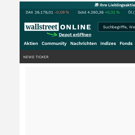
🎁 Ihre Lieblingsakt
DAX
26.176,01
-0,09
%
Gold
4.260,36
+0,31
%
Öl 
Depot eröffnen
Aktien
Community
Nachrichten
Indizes
Fonds
NEWS TICKER