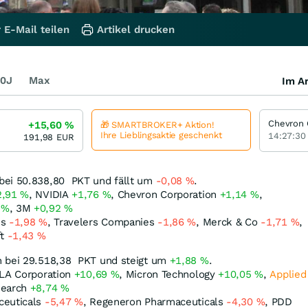
 E-Mail teilen
Artikel drucken
0J
Max
Im Ar
+15,60
%
🎁 SMARTBROKER+ Aktion!
Ihre Lieblingsaktie geschenkt
14:27:30
191,98
EUR
bei 50.838,80
PKT
und fällt um
-0,08
%
.
2,91
%
, NVIDIA
+1,76
%
, Chevron Corporation
+1,14
%
,
9
%
, 3M
+0,92
%
ms
-1,98
%
, Travelers Companies
-1,86
%
, Merck & Co
-1,71
%
,
ft
-1,43
%
h bei 29.518,38
PKT
und steigt um
+1,88
%
.
KLA Corporation
+10,69
%
, Micron Technology
+10,05
%
,
Applied
search
+8,74
%
ceuticals
-5,47
%
, Regeneron Pharmaceuticals
-4,30
%
, PDD