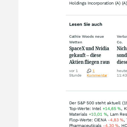
Holdings Incorporation (A) (A
Lesen Sie auch
Cathie Woods neue
Verlu
Wetten
Co.
SpaceX und Nvidia
Nich
gekauft – diese
sond
Aktien fliegen raus
dies
sorg
vor 1
1
heut
Ärge
Stunde
Kommentar
11:43
Der S&P 500 steht aktuell (1
Top-Werte: Intel
+14,65
%
, 
Materials
+10,01
%
, Lam Re
Flop-Werte: CIENA
-4,83
%
,
Pharmaceuticals
-4,30
%
, H