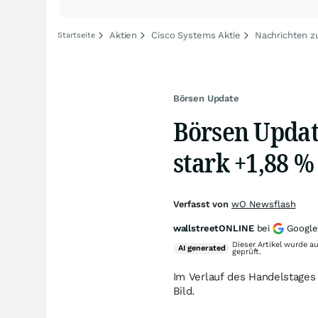
Aktien
Cisco Systems Aktie
Nachrichten z
Startseite
Börsen Update
Börsen Update
stark +1,88 %
Verfasst von
wO Newsflash
wallstreetONLINE
bei
Google
Dieser Artikel wurde a
AI
generated
geprüft.
Im Verlauf des Handelstages 
Bild.