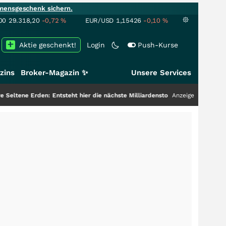
mensgeschenk sichern.
00
29.318,20
-0,72
%
EUR/USD
1,15426
-0,10
%
Aktie geschenkt!
Login
Push-Kurse
zins
Broker-Magazin ✨
Unsere Services
ntsteht hier die nächste Milliardenstory?
+++
Anzeige