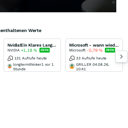
e enthaltenen Werte
Nvidia!Ein Klares Langfristinvestment!
Microsoft - wann wieder up??
+1,18
%
-0,79
%
NVIDIA
Microsoft
Aktie
Aktie
131 Aufrufe heute
33 Aufrufe heute
longtermthinker1 vor 1
GRILLER 04.08.26,
Stunde
10:41