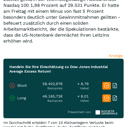
Nasdaq 100 1,98 Prozent auf 29.531 Punkte. Er hatte
am Freitag mit einem Minus von fast 5 Prozent
besonders deutlich unter Gewinnmitnahmen gelitten -
befeuert zusätzlich durch einen soliden
Arbeitsmarktbericht, der die Spekulationen bestärkte,
dass die US-Notenbank demnächst ihren Leitzins
erhöhen wird.
Anzeige
Handeln Sie Ihre Einschätzung zu Dow Jones Industrial
Average Excess Return!
58.402,97€
× 8,76
Short
Basispreis
Hebel
46.165,72€
× 8,01
Long
Basispreis
Hebel
Präsentiert von
Im Durchschnitt erleiden 7 von 10 Kleinanlegern Verluste beim