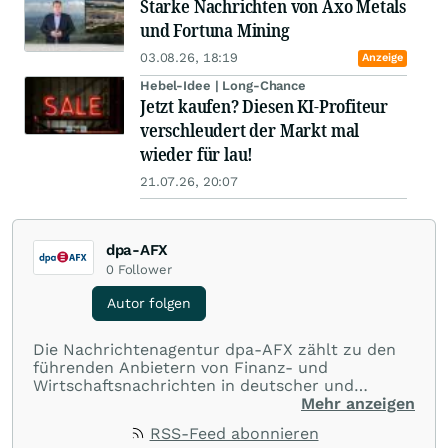
Starke Nachrichten von Axo Metals
und Fortuna Mining
03.08.26, 18:19
Anzeige
Hebel-Idee | Long-Chance
Jetzt kaufen? Diesen KI-Profiteur
verschleudert der Markt mal
wieder für lau!
21.07.26, 20:07
dpa-AFX
0
Follower
Autor folgen
Die Nachrichtenagentur dpa-AFX zählt zu den
führenden Anbietern von Finanz- und
Wirtschaftsnachrichten in deutscher und
englischer Sprache. Gestützt auf ein
Mehr anzeigen
internationales Agentur-Netzwerk berichtet
RSS-Feed abonnieren
dpa-AFX unabhängig, zuverlässig und schnell