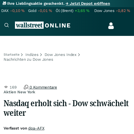
🎁 Ihre Lieblingsaktie geschenkt.
→ Jetzt Depot eröffnen
DAX
-0,10
%
Gold
-0,01
%
Öl (Brent)
+3,65
%
Dow Jones
-0,82
%
Indizes
Dow Jones Index
Startseite
Nachrichten zu Dow Jones
169
0 Kommentare
Aktien New York
Nasdaq erholt sich - Dow schwächelt
weiter
Verfasst von
dpa-AFX