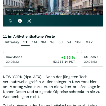
Foto: pexels - pixabay
11 im Artikel enthaltene Werte
Intraday
5T
1M
3M
1J
3J
5J
10J
Max
Dow Jones
US Tech 100
+5,63
%
20:05:32
53.956,14
PKT
20:05:52
NEW YORK (dpa-AFX) - Nach der jüngsten Tech-
Verkaufswelle greifen Aktienanleger in New York hier
am Montag wieder zu. Auch die weiter prekäre Lage im
Nahen Osten und steigende Ölpreise schreckten sie zu
Wochenbeginn nicht.
Zuletzt gewann der technologielastige Auswahlindex