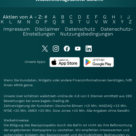
Aktien von A - Z:
#
A
B
C
D
E
F
G
H
I
J
K
L
M
N
O
P
Q
R
S
T
U
V
W
X
Y
Z
Impressum
Disclaimer
Datenschutz
Datenschutz-
Einstellungen
Nutzungsbedingungen
Unsere Apps:
Wenn Sie Kursdaten, Widgets oder andere Finanzinformationen benötigen, hilft
Ihnen
ARIVA
gerne.
Unsere User schätzen wallstreet-online.de: 4.8 von 5 Sternen ermittelt aus 285
Bewertungen bei www.kagels-trading.de
Zeitverzögerung der Kursdaten: Deutsche Börsen +15 Min. NASDAQ +15 Min.
NYSE +20 Min. AMEX +20 Min. Dow Jones +15 Min. Alle Angaben ohne Gewähr.
Werbehinweise:
Die Billigung des Basisprospekts durch die BaFin ist nicht als ihre Befürwortung
der angebotenen Wertpapiere zu verstehen. Wir empfehlen Interessenten und
potenziellen Anlegern den Basisprospekt und die Endgültigen Bedingungen zu