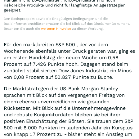
Handel mit Turbo-Zertifikaten. Turbo-Zertifikate sind hoch
risikoreiche Produkte und nicht für langfristige Anlagestrategien
geeignet.
Den Basisprospekt sowie die Endgültigen Bedingungen und die
Basisinformationsblätter erhalten Sie bei Klick auf das Disclaimer Dokument.
Beachten Sie auch die
weiteren Hinweise
zu dieser Werbung.
Für den marktbreiten S&P 500 , der vor dem
Wochenende ebenfalls unter Druck geraten war, ging es
am ersten Handelstag der neuen Woche um 0,58
Prozent auf 7.426 Punkte hoch. Dagegen stand beim
zunächst stabilisierten Dow Jones Industrial ein Minus
von 0,08 Prozent auf 50.827 Punkte zu Buche.
Die Marktstrategen der US-Bank Morgan Stanley
sprachen mit Blick auf den vergangenen Freitag von
einem ebenso unvermeidlichen wie gesunden
Rücksetzer. Mit Blick auf die Unternehmensgewinne
und robuste Konjunkturdaten bleiben sie bei ihrer
positiven Einschätzung der Börsen. Sie trauen dem S&P
500 mit 8.000 Punkten im laufenden Jahr ein Kursplus
von knapp 17 Prozent zu - bisher steht ein Anstieg um