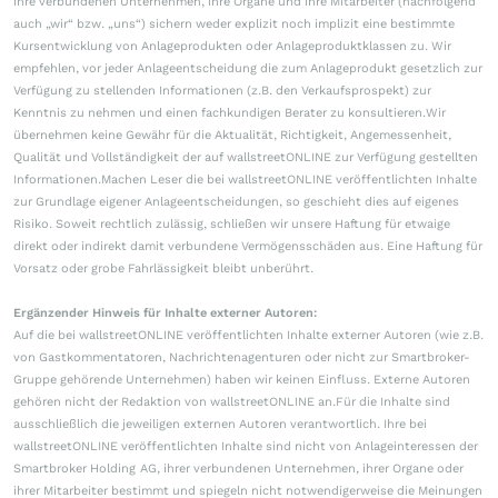
ihre verbundenen Unternehmen, ihre Organe und ihre Mitarbeiter (nachfolgend
auch „wir“ bzw. „uns“) sichern weder explizit noch implizit eine bestimmte
Kursentwicklung von Anlageprodukten oder Anlageproduktklassen zu. Wir
empfehlen, vor jeder Anlageentscheidung die zum Anlageprodukt gesetzlich zur
Verfügung zu stellenden Informationen (z.B. den Verkaufsprospekt) zur
Kenntnis zu nehmen und einen fachkundigen Berater zu konsultieren.Wir
übernehmen keine Gewähr für die Aktualität, Richtigkeit, Angemessenheit,
Qualität und Vollständigkeit der auf wallstreetONLINE zur Verfügung gestellten
Informationen.Machen Leser die bei wallstreetONLINE veröffentlichten Inhalte
zur Grundlage eigener Anlageentscheidungen, so geschieht dies auf eigenes
Risiko. Soweit rechtlich zulässig, schließen wir unsere Haftung für etwaige
direkt oder indirekt damit verbundene Vermögensschäden aus. Eine Haftung für
Vorsatz oder grobe Fahrlässigkeit bleibt unberührt.
Ergänzender Hinweis für Inhalte externer Autoren:
Auf die bei wallstreetONLINE veröffentlichten Inhalte externer Autoren (wie z.B.
von Gastkommentatoren, Nachrichtenagenturen oder nicht zur Smartbroker-
Gruppe gehörende Unternehmen) haben wir keinen Einfluss. Externe Autoren
gehören nicht der Redaktion von wallstreetONLINE an.Für die Inhalte sind
ausschließlich die jeweiligen externen Autoren verantwortlich. Ihre bei
wallstreetONLINE veröffentlichten Inhalte sind nicht von Anlageinteressen der
Smartbroker Holding AG, ihrer verbundenen Unternehmen, ihrer Organe oder
ihrer Mitarbeiter bestimmt und spiegeln nicht notwendigerweise die Meinungen