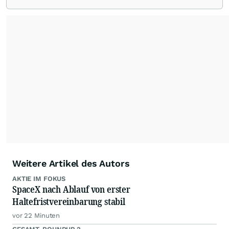
von allen wichtigen Finanzstandorten der Welt.
Die Nutzung der Inhalte in Form eines RSS-
Feeds ist ausschließlich für private und nicht
kommerzielle Internetangebote zulässig. Eine
dauerhafte Archivierung der dpa-AFX-
Nachrichten auf diesen Seiten ist nicht zulässig.
Alle Rechte bleiben vorbehalten. (dpa-AFX)
Weitere Artikel des Autors
AKTIE IM FOKUS
SpaceX nach Ablauf von erster
Haltefristvereinbarung stabil
vor 22 Minuten