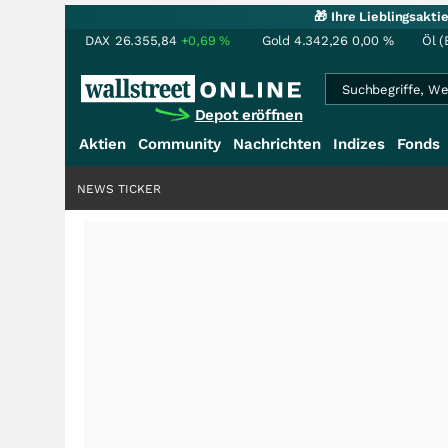
🎁 Ihre Lieblingsakt
DAX
26.355,84
+0,69
%
Gold
4.342,26
0,00
%
Öl (
Depot eröffnen
Aktien
Community
Nachrichten
Indizes
Fonds
NEWS TICKER