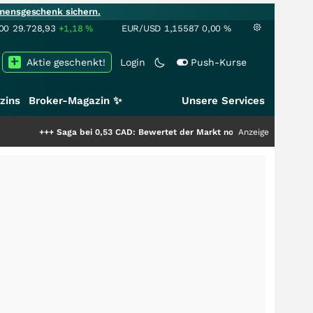
mensgeschenk sichern.
00
29.728,93
+1,18
%
EUR/USD
1,15587
0,00
%
Aktie geschenkt!
Login
Push-Kurse
zins
Broker-Magazin ✨
Unsere Services
 bei 0,53 CAD: Bewertet der Markt noch immer nur die Hälfte der Story?
Anzeige
+