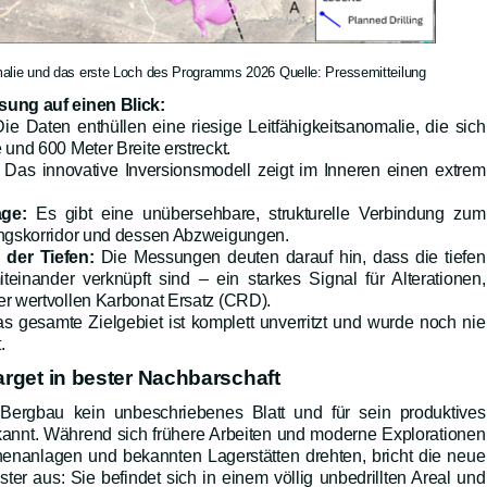
alie und das erste Loch des Programms 2026 Quelle: Pressemitteilung
sung auf einen Blick:
Die Daten enthüllen eine riesige Leitfähigkeitsanomalie, die sich
und 600 Meter Breite erstreckt.
Das innovative Inversionsmodell zeigt im Inneren einen extrem
age:
Es gibt eine unübersehbare, strukturelle Verbindung zum
ungskorridor und dessen Abzweigungen.
der Tiefen:
Die Messungen deuten darauf hin, dass die tiefen
teinander verknüpft sind – ein starkes Signal für Alterationen,
r wertvollen Karbonat Ersatz (CRD).
s gesamte Zielgebiet ist komplett unverritzt und wurde noch nie
.
rget in bester Nachbarschaft
Bergbau kein unbeschriebenes Blatt und für sein produktives
kannt
. Während sich frühere Arbeiten und moderne Explorationen
nenanlagen und bekannten Lagerstätten drehten, bricht die neue
r aus: Sie befindet sich in einem völlig unbedrillten Areal und