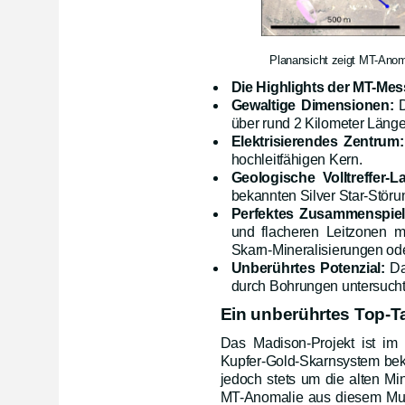
Planansicht zeigt MT-Anom
Die Highlights der MT-Mes
Gewaltige Dimensionen:
über rund 2 Kilometer Länge 
Elektrisierendes Zentrum:
hochleitfähigen Kern.
Geologische Volltreffer-L
bekannten Silver Star-Stör
Perfektes Zusammenspiel 
und flacheren Leitzonen mi
Skarn-Mineralisierungen ode
Unberührtes Potenzial:
Da
durch Bohrungen untersucht
Ein unberührtes Top-Ta
Das Madison-Projekt ist im 
Kupfer-Gold-Skarnsystem be
jedoch stets um die alten Mi
MT-Anomalie aus diesem Muste