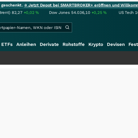
ie geschenkt.
→ Jetzt Depot bei SMARTBROKER+ eröffnen und Willkom
Brent)
82,27
+0,02
%
Dow Jones
54.036,10
+0,25
%
US Tech 1
ETFs
Anleihen
Derivate
Rohstoffe
Krypto
Devisen
Fest
+++
Saga