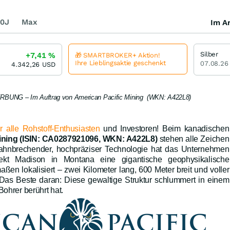
0J
Max
Im Ar
Silber
+7,41
%
🎁 SMARTBROKER+ Aktion!
Ihre Lieblingsaktie geschenkt
07.08.26
4.342,26
USD
UNG – Im Auftrag von American Pacific Mining (WKN: A422L8)
 alle Rohstoff-Enthusiasten
und Investoren! Beim kanadischen
ining (ISIN: CA0287921096, WKN: A422L8)
stehen alle Zeichen
t bahnbrechender, hochpräziser Technologie hat das Unternehmen
jekt Madison in Montana eine gigantische geophysikalische
en lokalisiert – zwei Kilometer lang, 600 Meter breit und voller
t! Das Beste daran: Diese gewaltige Struktur schlummert in einem
Bohrer berührt hat.