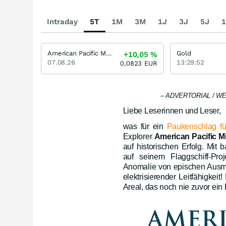
Intraday
5T
1M
3M
1J
3J
5J
1
American Pacific Mining Corporation
Gold
+10,05
%
07.08.26
13:29:52
0,0823
EUR
– ADVERTORIAL / WERB
Liebe Leserinnen und Leser,
was für ein
Paukenschlag für
Explorer
American Pacific M
auf historischen Erfolg. Mi
auf seinem Flaggschiff-Pro
Anomalie von epischen Ausmaß
elektrisierender Leitfähigkei
Areal, das noch nie zuvor ein 