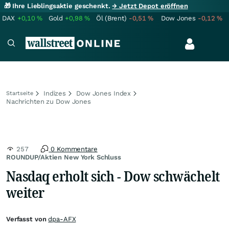
🎁 Ihre Lieblingsaktie geschenkt.
→ Jetzt Depot eröffnen
DAX
+0,10
%
Gold
+0,98
%
Öl (Brent)
-0,51
%
Dow Jones
-0,12
%
Indizes
Dow Jones Index
Startseite
Nachrichten zu Dow Jones
257
0 Kommentare
ROUNDUP/Aktien New York Schluss
Nasdaq erholt sich - Dow schwächelt
weiter
Verfasst von
dpa-AFX