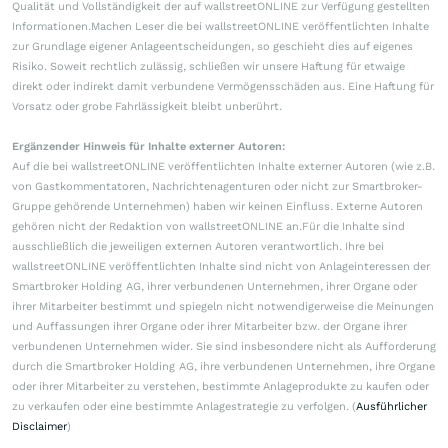
Qualität und Vollständigkeit der auf wallstreetONLINE zur Verfügung gestellten
Informationen.Machen Leser die bei wallstreetONLINE veröffentlichten Inhalte
zur Grundlage eigener Anlageentscheidungen, so geschieht dies auf eigenes
Risiko. Soweit rechtlich zulässig, schließen wir unsere Haftung für etwaige
direkt oder indirekt damit verbundene Vermögensschäden aus. Eine Haftung für
Vorsatz oder grobe Fahrlässigkeit bleibt unberührt.
Ergänzender Hinweis für Inhalte externer Autoren:
Auf die bei wallstreetONLINE veröffentlichten Inhalte externer Autoren (wie z.B.
von Gastkommentatoren, Nachrichtenagenturen oder nicht zur Smartbroker-
Gruppe gehörende Unternehmen) haben wir keinen Einfluss. Externe Autoren
gehören nicht der Redaktion von wallstreetONLINE an.Für die Inhalte sind
ausschließlich die jeweiligen externen Autoren verantwortlich. Ihre bei
wallstreetONLINE veröffentlichten Inhalte sind nicht von Anlageinteressen der
Smartbroker Holding AG, ihrer verbundenen Unternehmen, ihrer Organe oder
ihrer Mitarbeiter bestimmt und spiegeln nicht notwendigerweise die Meinungen
und Auffassungen ihrer Organe oder ihrer Mitarbeiter bzw. der Organe ihrer
verbundenen Unternehmen wider. Sie sind insbesondere nicht als Aufforderung
durch die Smartbroker Holding AG, ihre verbundenen Unternehmen, ihre Organe
oder ihrer Mitarbeiter zu verstehen, bestimmte Anlageprodukte zu kaufen oder
zu verkaufen oder eine bestimmte Anlagestrategie zu verfolgen. (
Ausführlicher
Disclaimer
)