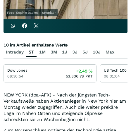
Foto: Sophie Backes - unsplash
10 im Artikel enthaltene Werte
Intraday
5T
1M
3M
1J
3J
5J
10J
Max
Dow Jones
US Tech 100
+2,49
%
08:30:54
53.836,78
PKT
08:31:04
NEW YORK (dpa-AFX) - Nach der jüngsten Tech-
Verkaufswelle haben Aktienanleger in New York hier am
Montag wieder zugegriffen. Auch die weiter prekäre
Lage im Nahen Osten und steigende Ölpreise
schreckten sie zu Wochenbeginn nicht.
Zum Börsenschluss notierte der technologielastige