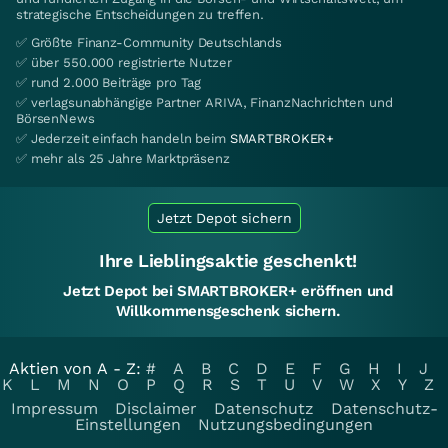
strategische Entscheidungen zu treffen.
✅ Größte Finanz-Community Deutschlands
✅ über 550.000 registrierte Nutzer
✅ rund 2.000 Beiträge pro Tag
✅ verlagsunabhängige Partner ARIVA, FinanzNachrichten und
BörsenNews
✅ Jederzeit einfach handeln beim
SMARTBROKER+
✅ mehr als 25 Jahre Marktpräsenz
Jetzt Depot sichern
Ihre Lieblingsaktie geschenkt!
Jetzt Depot bei SMARTBROKER+ eröffnen und
Willkommensgeschenk sichern.
Aktien von A - Z:
#
A
B
C
D
E
F
G
H
I
J
K
L
M
N
O
P
Q
R
S
T
U
V
W
X
Y
Z
Impressum
Disclaimer
Datenschutz
Datenschutz-
Einstellungen
Nutzungsbedingungen