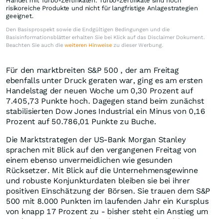
Handel mit Turbo-Zertifikaten. Turbo-Zertifikate sind hoch
risikoreiche Produkte und nicht für langfristige Anlagestrategien
geeignet.
Den Basisprospekt sowie die Endgültigen Bedingungen und die
Basisinformationsblätter erhalten Sie bei Klick auf das Disclaimer Dokument.
Beachten Sie auch die
weiteren Hinweise
zu dieser Werbung.
Für den marktbreiten S&P 500 , der am Freitag
ebenfalls unter Druck geraten war, ging es am ersten
Handelstag der neuen Woche um 0,30 Prozent auf
7.405,73 Punkte hoch. Dagegen stand beim zunächst
stabilisierten Dow Jones Industrial ein Minus von 0,16
Prozent auf 50.786,01 Punkte zu Buche.
Die Marktstrategen der US-Bank Morgan Stanley
sprachen mit Blick auf den vergangenen Freitag von
einem ebenso unvermeidlichen wie gesunden
Rücksetzer. Mit Blick auf die Unternehmensgewinne
und robuste Konjunkturdaten bleiben sie bei ihrer
positiven Einschätzung der Börsen. Sie trauen dem S&P
500 mit 8.000 Punkten im laufenden Jahr ein Kursplus
von knapp 17 Prozent zu - bisher steht ein Anstieg um