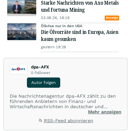
Starke Nachrichten von Axo Metals
und Fortuna Mining
03.08.26, 18:19
Anzeige
Ölkrise nur in den USA
Die Ölvorräte sind in Europa, Asien
kaum gesunken
gestern 19:28
dpa-AFX
0
Follower
Autor folgen
Die Nachrichtenagentur dpa-AFX zählt zu den
führenden Anbietern von Finanz- und
Wirtschaftsnachrichten in deutscher und
englischer Sprache. Gestützt auf ein
Mehr anzeigen
internationales Agentur-Netzwerk berichtet
RSS-Feed abonnieren
dpa-AFX unabhängig, zuverlässig und schnell
von allen wichtigen Finanzstandorten der Welt.