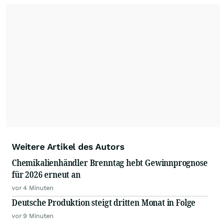
Die Nutzung der Inhalte in Form eines RSS-
Feeds ist ausschließlich für private und nicht
kommerzielle Internetangebote zulässig. Eine
dauerhafte Archivierung der dpa-AFX-
Nachrichten auf diesen Seiten ist nicht zulässig.
Alle Rechte bleiben vorbehalten. (dpa-AFX)
Weitere Artikel des Autors
Chemikalienhändler Brenntag hebt Gewinnprognose
für 2026 erneut an
vor 4 Minuten
Deutsche Produktion steigt dritten Monat in Folge
vor 9 Minuten