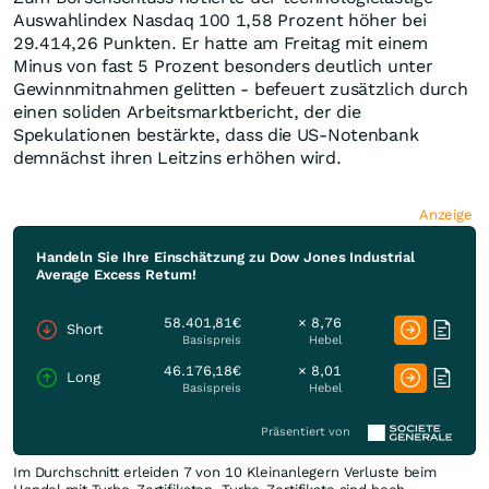
Auswahlindex Nasdaq 100 1,58 Prozent höher bei
29.414,26 Punkten. Er hatte am Freitag mit einem
Minus von fast 5 Prozent besonders deutlich unter
Gewinnmitnahmen gelitten - befeuert zusätzlich durch
einen soliden Arbeitsmarktbericht, der die
Spekulationen bestärkte, dass die US-Notenbank
demnächst ihren Leitzins erhöhen wird.
Anzeige
Handeln Sie Ihre Einschätzung zu Dow Jones Industrial
Average Excess Return!
58.401,81€
× 8,76
Short
Basispreis
Hebel
46.176,18€
× 8,01
Long
Basispreis
Hebel
Präsentiert von
Im Durchschnitt erleiden 7 von 10 Kleinanlegern Verluste beim