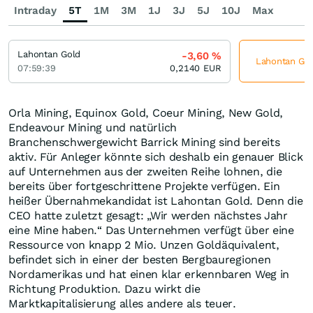
Intraday
5T
1M
3M
1J
3J
5J
10J
Max
Lahontan Gold
-3,60
%
Lahontan Gold
07:59:39
0,2140
EUR
Orla Mining, Equinox Gold, Coeur Mining, New Gold,
Endeavour Mining und natürlich
Branchenschwergewicht Barrick Mining sind bereits
aktiv. Für Anleger könnte sich deshalb ein genauer Blick
auf Unternehmen aus der zweiten Reihe lohnen, die
bereits über fortgeschrittene Projekte verfügen. Ein
heißer Übernahmekandidat ist Lahontan Gold. Denn die
CEO hatte zuletzt gesagt: „Wir werden nächstes Jahr
eine Mine haben.“ Das Unternehmen verfügt über eine
Ressource von knapp 2 Mio. Unzen Goldäquivalent,
befindet sich in einer der besten Bergbauregionen
Nordamerikas und hat einen klar erkennbaren Weg in
Richtung Produktion. Dazu wirkt die
Marktkapitalisierung alles andere als teuer.