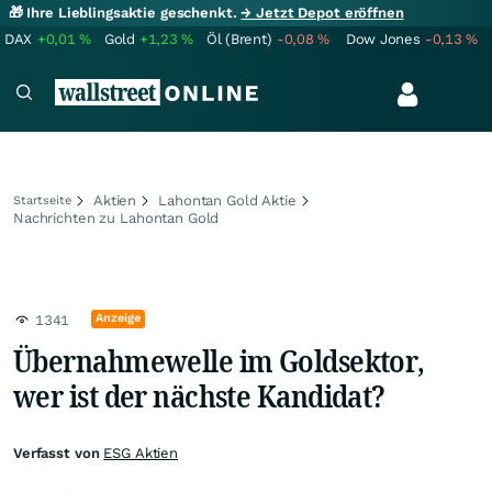
🎁 Ihre Lieblingsaktie geschenkt.
→ Jetzt Depot eröffnen
DAX
+0,01
%
Gold
+1,23
%
Öl (Brent)
-0,08
%
Dow Jones
-0,13
%
Aktien
Lahontan Gold Aktie
Startseite
Nachrichten zu Lahontan Gold
Anzeige
1341
Übernahmewelle im Goldsektor,
wer ist der nächste Kandidat?
Verfasst von
ESG Aktien