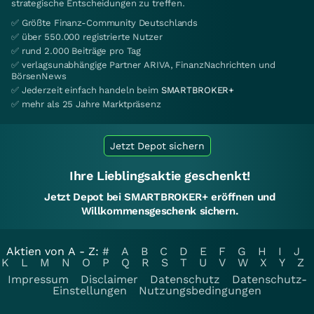
strategische Entscheidungen zu treffen.
✅ Größte Finanz-Community Deutschlands
✅ über 550.000 registrierte Nutzer
✅ rund 2.000 Beiträge pro Tag
✅ verlagsunabhängige Partner ARIVA, FinanzNachrichten und
BörsenNews
✅ Jederzeit einfach handeln beim
SMARTBROKER+
✅ mehr als 25 Jahre Marktpräsenz
Jetzt Depot sichern
Ihre Lieblingsaktie geschenkt!
Jetzt Depot bei SMARTBROKER+ eröffnen und
Willkommensgeschenk sichern.
Aktien von A - Z:
#
A
B
C
D
E
F
G
H
I
J
K
L
M
N
O
P
Q
R
S
T
U
V
W
X
Y
Z
Impressum
Disclaimer
Datenschutz
Datenschutz-
Einstellungen
Nutzungsbedingungen