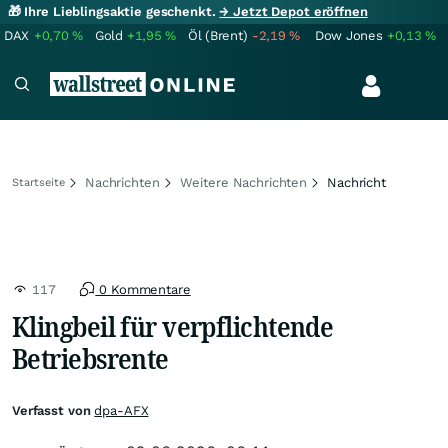
🎁 Ihre Lieblingsaktie geschenkt.
→ Jetzt Depot eröffnen
DAX
+0,70
%
Gold
+1,95
%
Öl (Brent)
-2,19
%
Dow Jones
+0,13
%
Nachrichten
Weitere Nachrichten
Nachricht
Startseite
117
0 Kommentare
Klingbeil für verpflichtende
Betriebsrente
Verfasst von
dpa-AFX