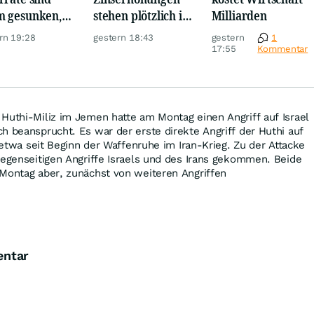
 gesunken,
stehen plötzlich im
Milliarden
z Krise
Raum
rn 19:28
gestern 18:43
gestern
1
17:55
Kommentar
Huthi-Miliz im Jemen hatte am Montag einen Angriff auf Israel
h beansprucht. Es war der erste direkte Angriff der Huthi auf
o etwa seit Beginn der Waffenruhe im Iran-Krieg. Zu der Attacke
gegenseitigen Angriffe Israels und des Irans gekommen. Beide
 Montag aber, zunächst von weiteren Angriffen
entar