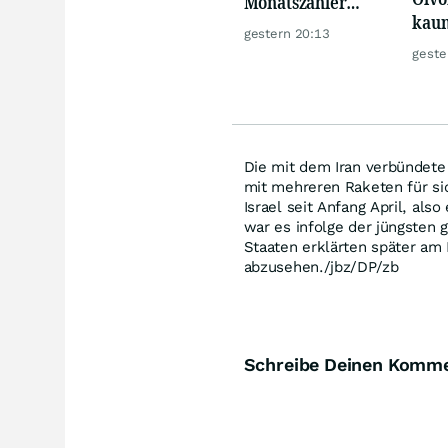
Monatszahler
kaum
Realty Income
gestern 20:13
trot
macht Lust auf
geste
mehr!
Die mit dem Iran verbündete 
mit mehreren Raketen für sic
Israel seit Anfang April, als
war es infolge der jüngsten 
Staaten erklärten später am
abzusehen./jbz/DP/zb
Schreibe Deinen Komm