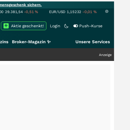
mensgeschenk sichern.
00
29.381,54
-0,51
%
EUR/USD
1,15232
-0,01
%
Aktie geschenkt!
Login
Push-Kurse
zins
Broker-Magazin ✨
Unsere Services
Anzeige