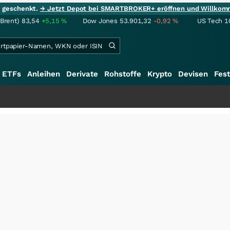
ie geschenkt.
→ Jetzt Depot bei SMARTBROKER+ eröffnen und Willkom
(Brent)
83,54
+5,15
%
Dow Jones
53.901,32
-0,92
%
US Tech 1
ETFs
Anleihen
Derivate
Rohstoffe
Krypto
Devisen
Fest