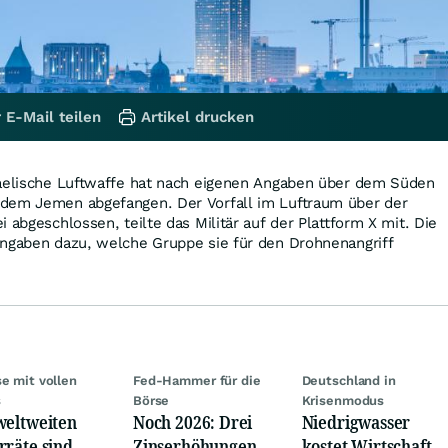
 E-Mail teilen
Artikel drucken
raelische Luftwaffe hat nach eigenen Angaben über dem Süden
dem Jemen abgefangen. Der Vorfall im Luftraum über der
 abgeschlossen, teilte das Militär auf der Plattform X mit. Die
Angaben dazu, welche Gruppe sie für den Drohnenangriff
se mit vollen
Fed-Hammer für die
Deutschland in
s
Börse
Krisenmodus
weltweiten
Noch 2026: Drei
Niedrigwasser
rräte sind
Zinserhöhungen
kostet Wirtschaft