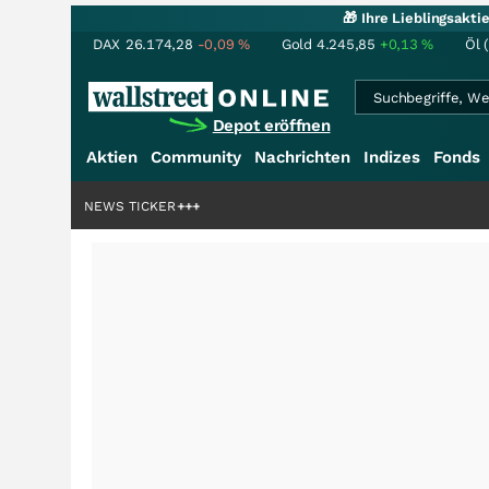
🎁 Ihre Lieblingsakt
DAX
26.174,28
-0,09
%
Gold
4.245,85
+0,13
%
Öl 
Depot eröffnen
Aktien
Community
Nachrichten
Indizes
Fonds
lliardenstory?
NEWS TICKER
+++