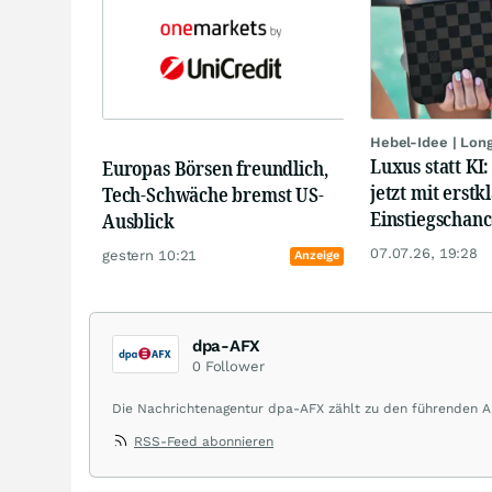
Hebel-Idee | Lon
Luxus statt KI
Europas Börsen freundlich,
jetzt mit erstk
Tech-Schwäche bremst US-
Einstiegschanc
Ausblick
07.07.26, 19:28
gestern 10:21
Anzeige
dpa-AFX
0
Follower
Die Nachrichtenagentur dpa-AFX zählt zu den führenden An
Sprache. Gestützt auf ein internationales Agentur-Netzwer
RSS-Feed abonnieren
Finanzstandorten der Welt.
Die Nutzung der Inhalte in Form eines RSS-Feeds ist aussch