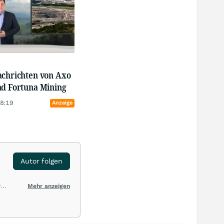
achrichten von Axo
nd Fortuna Mining
18:19
Anzeige
Autor folgen
r
Mehr anzeigen