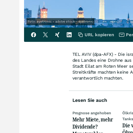
Foto: eyetronic - adobe stock - eyetronic
URL kopieren
Per
TEL AVIV (dpa-AFX) - Die is
des Landes eine Drohne aus 
Stadt Eilat am Roten Meer sei
Streitkräfte machten keine 
verantwortlich machten.
Lesen Sie auch
Prognose angehoben
Ölkri
Mehr Miete, mehr
Tank
Die 
Dividende?
Ölvo