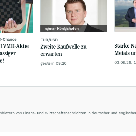
Ingmar Königshofen
g-Chance
EUR/USD
Starke N
: LVMH-Aktie
Zweite Kaufwelle zu
Metals u
lassiger
erwarten
e!
03.08.26, 
gestern 09:20
bietern von Finanz- und Wirtschaftsnachrichten in deutscher und englische
k berichtet dpa-AFX unabhängig, zuverlässig und schnell von allen wichtigen
ließlich für private und nicht kommerzielle Internetangebote zulässig. Eine