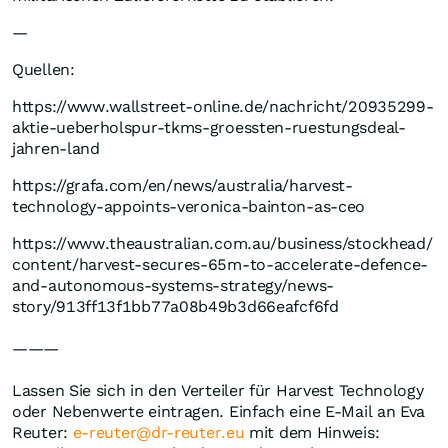
—
Quellen:
https://www.wallstreet-online.de/nachricht/20935299-
aktie-ueberholspur-tkms-groessten-ruestungsdeal-
jahren-land
https://grafa.com/en/news/australia/harvest-
technology-appoints-veronica-bainton-as-ceo
https://www.theaustralian.com.au/business/stockhead/
content/harvest-secures-65m-to-accelerate-defence-
and-autonomous-systems-strategy/news-
story/913ff13f1bb77a08b49b3d66eafcf6fd
———
Lassen Sie sich in den Verteiler für Harvest Technology
oder Nebenwerte eintragen. Einfach eine E-Mail an Eva
Reuter:
e-reuter@dr-reuter.eu
mit dem Hinweis: