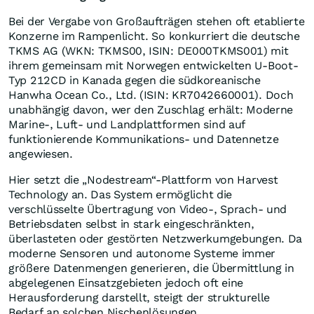
Bei der Vergabe von Großaufträgen stehen oft etablierte
Konzerne im Rampenlicht. So konkurriert die deutsche
TKMS AG (WKN: TKMS00, ISIN: DE000TKMS001) mit
ihrem gemeinsam mit Norwegen entwickelten U-Boot-
Typ 212CD in Kanada gegen die südkoreanische
Hanwha Ocean Co., Ltd. (ISIN: KR7042660001). Doch
unabhängig davon, wer den Zuschlag erhält: Moderne
Marine-, Luft- und Landplattformen sind auf
funktionierende Kommunikations- und Datennetze
angewiesen.
Hier setzt die „Nodestream“-Plattform von Harvest
Technology an. Das System ermöglicht die
verschlüsselte Übertragung von Video-, Sprach- und
Betriebsdaten selbst in stark eingeschränkten,
überlasteten oder gestörten Netzwerkumgebungen. Da
moderne Sensoren und autonome Systeme immer
größere Datenmengen generieren, die Übermittlung in
abgelegenen Einsatzgebieten jedoch oft eine
Herausforderung darstellt, steigt der strukturelle
Bedarf an solchen Nischenlösungen.