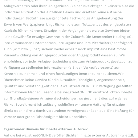
Anlageverhalten oder ihren Anlagezielen. Sie berücksichtigen in keiner Weise die
individuelle Situation des einzelnen Lesers und ersetzen keine auf seine
individuellen Bedürfnisse ausgerichtete, fachkundige Anlageberatung.Der
Erwerb von Wertpapieren birgt Risiken, die zum Totalverlust des eingesetzten
Kapitals führen können. Etwaige in der Vergangenheit erzielte Gewinne bieten
keine Gewähr für etwaige Gewinne in der Zukunft. Die Smartbroker Holding AG,
ihre verbundenen Unternehmen, ihre Organe und ihre Mitarbeiter (nachfolgend
auch „wir“ bzw. „uns“) sichern weder explizit noch implizit eine bestimmte
Kursentwicklung von Anlageprodukten oder Anlageproduktklassen zu. Wir
empfehlen, vor jeder Anlageentscheidung die zum Anlageprodukt gesetzlich zur
Verfügung zu stellenden Informationen (z.B. den Verkaufsprospekt) zur
Kenntnis zu nehmen und einen fachkundigen Berater zu konsultieren.Wir
übernehmen keine Gewähr für die Aktualität, Richtigkeit, Angemessenheit,
Qualität und Vollständigkeit der auf wallstreetONLINE zur Verfügung gestellten
Informationen.Machen Leser die bei wallstreetONLINE veröffentlichten Inhalte
zur Grundlage eigener Anlageentscheidungen, so geschieht dies auf eigenes
Risiko. Soweit rechtlich zulässig, schließen wir unsere Haftung für etwaige
direkt oder indirekt damit verbundene Vermögensschäden aus. Eine Haftung für
Vorsatz oder grobe Fahrlässigkeit bleibt unberührt.
Ergänzender Hinweis für Inhalte externer Autoren:
Auf die bei wallstreetONLINE veröffentlichten Inhalte externer Autoren (wie z.B.