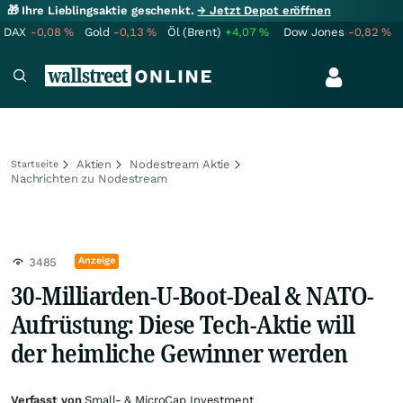
🎁 Ihre Lieblingsaktie geschenkt.
→ Jetzt Depot eröffnen
DAX
-0,08
%
Gold
-0,13
%
Öl (Brent)
+4,07
%
Dow Jones
-0,82
%
Aktien
Nodestream Aktie
Startseite
Nachrichten zu Nodestream
Anzeige
3485
30-Milliarden-U-Boot-Deal & NATO-
Aufrüstung: Diese Tech-Aktie will
der heimliche Gewinner werden
Verfasst von
Small- & MicroCap Investment