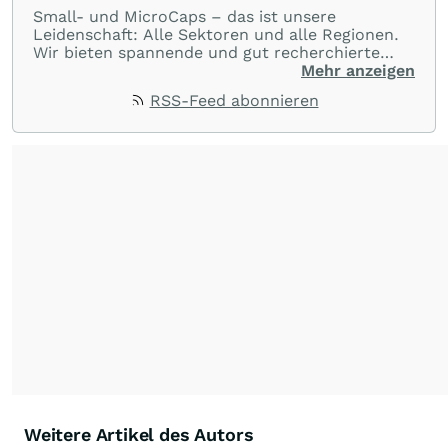
Small- und MicroCaps – das ist unsere
Leidenschaft: Alle Sektoren und alle Regionen.
Wir bieten spannende und gut recherchierte
Einblicke in branchen- und marktbezogene
Mehr anzeigen
Nachrichten. Unsere Journalisten verfügen über
RSS-Feed abonnieren
umfangreiche Erfahrungen in der Branche und
berichten über ihre jeweiligen Sektoren, damit
Sie die neuesten Nachrichten von einigen der
besten Reporter des Landes erhalten.
Weitere Artikel des Autors