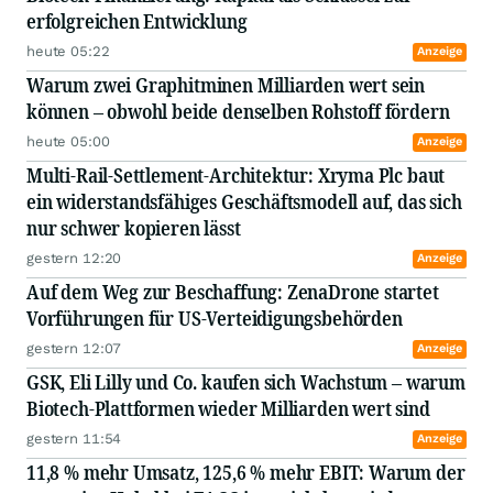
erfolgreichen Entwicklung
heute 05:22
Anzeige
Warum zwei Graphitminen Milliarden wert sein
können – obwohl beide denselben Rohstoff fördern
heute 05:00
Anzeige
Multi-Rail-Settlement-Architektur: Xryma Plc baut
ein widerstandsfähiges Geschäftsmodell auf, das sich
nur schwer kopieren lässt
gestern 12:20
Anzeige
Auf dem Weg zur Beschaffung: ZenaDrone startet
Vorführungen für US-Verteidigungsbehörden
gestern 12:07
Anzeige
GSK, Eli Lilly und Co. kaufen sich Wachstum – warum
Biotech-Plattformen wieder Milliarden wert sind
gestern 11:54
Anzeige
11,8 % mehr Umsatz, 125,6 % mehr EBIT: Warum der