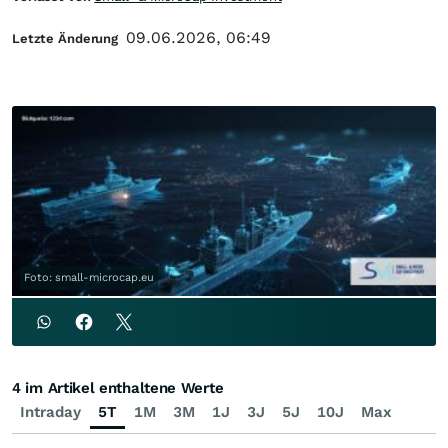
09.06.2026, 06:49
Letzte Änderung
Foto: small-microcap.eu
4 im Artikel enthaltene Werte
Intraday
5T
1M
3M
1J
3J
5J
10J
Max