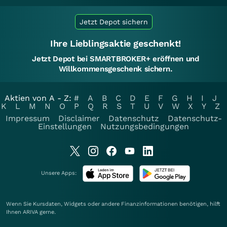
Jetzt Depot sichern
Ihre Lieblingsaktie geschenkt!
Jetzt Depot bei SMARTBROKER+ eröffnen und
Willkommensgeschenk sichern.
Aktien von A - Z:
#
A
B
C
D
E
F
G
H
I
J
K
L
M
N
O
P
Q
R
S
T
U
V
W
X
Y
Z
Impressum
Disclaimer
Datenschutz
Datenschutz-
Einstellungen
Nutzungsbedingungen
Unsere Apps:
Wenn Sie Kursdaten, Widgets oder andere Finanzinformationen benötigen, hilft
Ihnen
ARIVA
gerne.