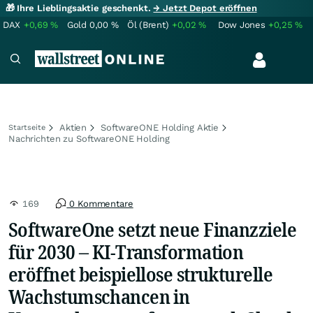
🎁 Ihre Lieblingsaktie geschenkt.
→ Jetzt Depot eröffnen
DAX
+0,69
%
Gold
0,00
%
Öl (Brent)
+0,02
%
Dow Jones
+0,25
%
Aktien
SoftwareONE Holding Aktie
Startseite
Nachrichten zu SoftwareONE Holding
169
0 Kommentare
SoftwareOne setzt neue Finanzziele
für 2030 – KI-Transformation
eröffnet beispiellose strukturelle
Wachstumschancen in