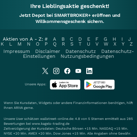
Ihre Lieblingsaktie geschenkt!
Jetzt Depot bei SMARTBROKER+ eröffnen und
Willkommensgeschenk sichern.
Aktien von A - Z:
#
A
B
C
D
E
F
G
H
I
J
K
L
M
N
O
P
Q
R
S
T
U
V
W
X
Y
Z
Impressum
Disclaimer
Datenschutz
Datenschutz-
Einstellungen
Nutzungsbedingungen
Unsere Apps:
Wenn Sie Kursdaten, Widgets oder andere Finanzinformationen benötigen, hilft
Ihnen
ARIVA
gerne.
Unsere User schätzen wallstreet-online.de: 4.8 von 5 Sternen ermittelt aus 285
Bewertungen bei www.kagels-trading.de
Zeitverzögerung der Kursdaten: Deutsche Börsen +15 Min. NASDAQ +15 Min.
NYSE +20 Min. AMEX +20 Min. Dow Jones +15 Min. Alle Angaben ohne Gewähr.