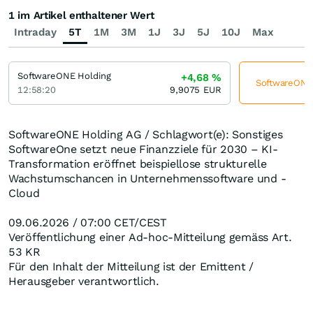
1 im Artikel enthaltener Wert
Intraday
5T
1M
3M
1J
3J
5J
10J
Max
SoftwareONE Holding
+4,68
%
SoftwareONE 
12:58:20
9,9075
EUR
SoftwareONE Holding AG / Schlagwort(e): Sonstiges
SoftwareOne setzt neue Finanzziele für 2030 – KI-
Transformation eröffnet beispiellose strukturelle
Wachstumschancen in Unternehmenssoftware und -
Cloud
09.06.2026 / 07:00 CET/CEST
Veröffentlichung einer Ad-hoc-Mitteilung gemäss Art.
53 KR
Für den Inhalt der Mitteilung ist der Emittent /
Herausgeber verantwortlich.