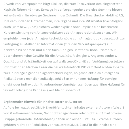
Erwerb von Wertpapieren birgt Risiken, die zum Totalverlust des eingesetzten
Kapitals führen können. Etwaige in der Vergangenheit erzielte Gewinne bieten
keine Gewähr für etwaige Gewinne in der Zukunft. Die Smartbroker Holding AG,
ihre verbundenen Unternehmen, ihre Organe und ihre Mitarbeiter (nachfolgend
auch „wir“ bzw. „uns“) sichern weder explizit noch implizit eine bestimmte
Kursentwicklung von Anlageprodukten oder Anlageproduktklassen zu. Wir
empfehlen, vor jeder Anlageentscheidung die zum Anlageprodukt gesetzlich zur
Verfügung zu stellenden Informationen (z.B. den Verkaufsprospekt) zur
Kenntnis zu nehmen und einen fachkundigen Berater zu konsultieren.Wir
übernehmen keine Gewähr für die Aktualität, Richtigkeit, Angemessenheit,
Qualität und Vollständigkeit der auf wallstreetONLINE zur Verfügung gestellten
Informationen.Machen Leser die bei wallstreetONLINE veröffentlichten Inhalte
zur Grundlage eigener Anlageentscheidungen, so geschieht dies auf eigenes
Risiko. Soweit rechtlich zulässig, schließen wir unsere Haftung für etwaige
direkt oder indirekt damit verbundene Vermögensschäden aus. Eine Haftung für
Vorsatz oder grobe Fahrlässigkeit bleibt unberührt.
Ergänzender Hinweis für Inhalte externer Autoren:
Auf die bei wallstreetONLINE veröffentlichten Inhalte externer Autoren (wie z.B.
von Gastkommentatoren, Nachrichtenagenturen oder nicht zur Smartbroker-
Gruppe gehörende Unternehmen) haben wir keinen Einfluss. Externe Autoren
gehören nicht der Redaktion von wallstreetONLINE an.Für die Inhalte sind