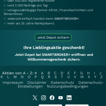
✅ über 550.000 registrierte Nutzer
✅ rund 2.000 Beiträge pro Tag
✅ verlagsunabhängige Partner ARIVA, FinanzNachrichten und
BörsenNews
✅ Jederzeit einfach handeln beim
SMARTBROKER+
✅ mehr als 25 Jahre Marktpräsenz
Jetzt Depot sichern
Ihre Lieblingsaktie geschenkt!
Jetzt Depot bei SMARTBROKER+ eröffnen und
Willkommensgeschenk sichern.
Aktien von A - Z:
#
A
B
C
D
E
F
G
H
I
J
K
L
M
N
O
P
Q
R
S
T
U
V
W
X
Y
Z
Impressum
Disclaimer
Datenschutz
Datenschutz-
Einstellungen
Nutzungsbedingungen