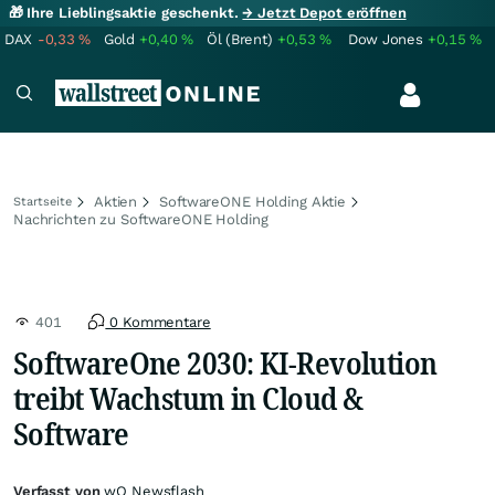
🎁 Ihre Lieblingsaktie geschenkt.
→ Jetzt Depot eröffnen
DAX
-0,33
%
Gold
+0,40
%
Öl (Brent)
+0,53
%
Dow Jones
+0,15
%
Aktien
SoftwareONE Holding Aktie
Startseite
Nachrichten zu SoftwareONE Holding
401
0 Kommentare
SoftwareOne 2030: KI-Revolution
treibt Wachstum in Cloud &
Software
Verfasst von
wO Newsflash