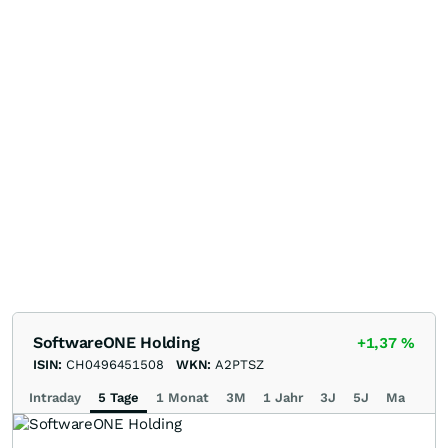
SoftwareONE Holding
+1,37
%
ISIN:
CH0496451508
WKN:
A2PTSZ
Intraday
5 Tage
1 Monat
3M
1 Jahr
3J
5J
Max