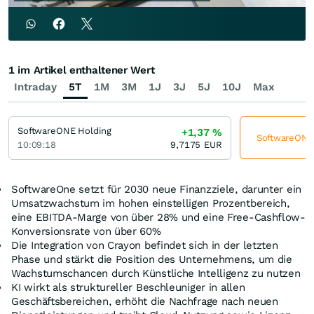
1 im Artikel enthaltener Wert
Intraday
5T
1M
3M
1J
3J
5J
10J
Max
SoftwareONE Holding
+1,37
%
SoftwareONE 
10:09:18
9,7175
EUR
SoftwareOne setzt für 2030 neue Finanzziele, darunter ein
Umsatzwachstum im hohen einstelligen Prozentbereich,
eine EBITDA-Marge von über 28% und eine Free-Cashflow-
Konversionsrate von über 60%
Die Integration von Crayon befindet sich in der letzten
Phase und stärkt die Position des Unternehmens, um die
Wachstumschancen durch Künstliche Intelligenz zu nutzen
KI wirkt als struktureller Beschleuniger in allen
Geschäftsbereichen, erhöht die Nachfrage nach neuen