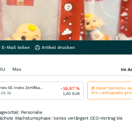
 E-Mail teilen
Artikel drucken
0J
Max
Im Ar
Tonies SE Index Zertifikat bis 2026/11 (SON)
-16,67
%
🎁 SMARTBROKER+ Akt
Ihre Lieblingsaktie ge
.08.26
1,00
EUR
gwort(e): Personalie
 nächste Wachstumsphase: tonies verlängert CEO-Vertrag bis