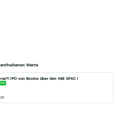
e enthaltenen Werte
örse?! IPO von Boxine über den 468 SPAC I
ktie
:29