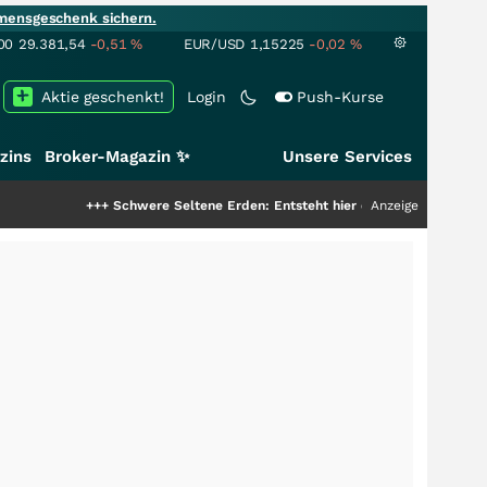
mensgeschenk sichern.
00
29.381,54
-0,51
%
EUR/USD
1,15225
-0,02
%
Aktie geschenkt!
Login
Push-Kurse
zins
Broker-Magazin ✨
Unsere Services
++
Schwere Seltene Erden: Entsteht hier die nächste Milliardenstory?
Anzeige
+++