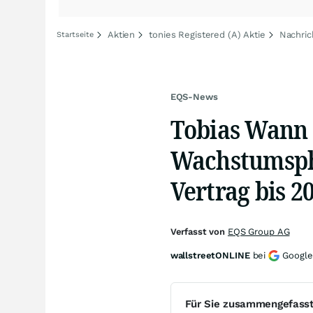
Aktien
tonies Registered (A) Aktie
Nachric
Startseite
EQS-News
Tobias Wann f
Wachstumspha
Vertrag bis 2
Verfasst von
EQS Group AG
wallstreetONLINE
bei
Google
Für Sie zusammengefass