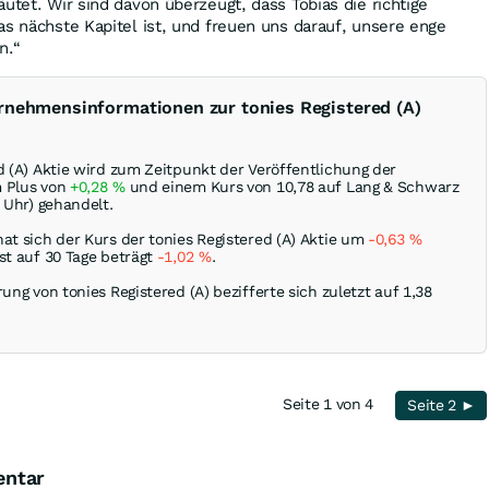
utet. Wir sind davon überzeugt, dass Tobias die richtige
as nächste Kapitel ist, und freuen uns darauf, unsere enge
n.“
rnehmensinformationen zur tonies Registered (A)
d (A) Aktie wird zum Zeitpunkt der Veröffentlichung der
m Plus von
+0,28
%
und einem Kurs von 10,78 auf Lang & Schwarz
4 Uhr) gehandelt.
at sich der Kurs der tonies Registered (A) Aktie um
-0,63
%
st auf 30 Tage beträgt
-1,02
%
.
rung von tonies Registered (A) bezifferte sich zuletzt auf 1,38
Seite 1 von 4
Seite 2 ►
entar