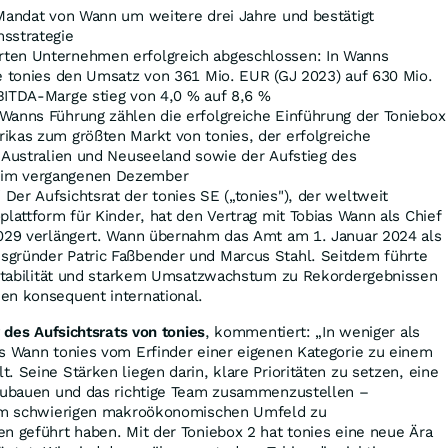
 Mandat von Wann um weitere drei Jahre und bestätigt
sstrategie
ten Unternehmen erfolgreich abgeschlossen: In Wanns
te tonies den Umsatz von 361 Mio. EUR (GJ 2023) auf 630 Mio.
BITDA-Marge stieg von 4,0 % auf 8,6 %
Wanns Führung zählen die erfolgreiche Einführung der Toniebox
ikas zum größten Markt von tonies, der erfolgreiche
n Australien und Neuseeland sowie der Aufstieg des
 im vergangenen Dezember
 Der Aufsichtsrat der tonies SE („tonies"), der weltweit
plattform für Kinder, hat den Vertrag mit Tobias Wann als Chief
2029 verlängert. Wann übernahm das Amt am 1. Januar 2024 als
gründer Patric Faßbender und Marcus Stahl. Seitdem führte
ofitabilität und starkem Umsatzwachstum zu Rekordergebnissen
en konsequent international.
r des Aufsichtsrats von tonies
, kommentiert: „In weniger als
as Wann tonies vom Erfinder einer eigenen Kategorie zu einem
. Seine Stärken liegen darin, klare Prioritäten zu setzen, eine
fzubauen und das richtige Team zusammenzustellen –
inem schwierigen makroökonomischen Umfeld zu
n geführt haben. Mit der Toniebox 2 hat tonies eine neue Ära