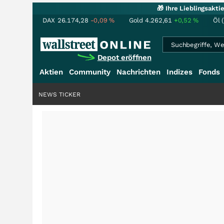
🎁 Ihre Lieblingsakt
DAX
26.174,28
-0,09
%
Gold
4.262,61
+0,52
%
Öl 
Depot eröffnen
Aktien
Community
Nachrichten
Indizes
Fonds
NEWS TICKER