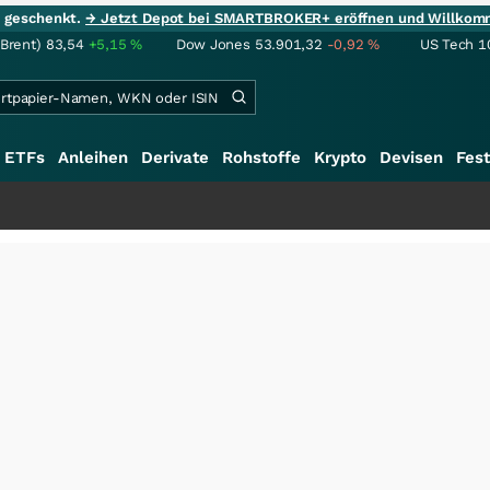
ie geschenkt.
→ Jetzt Depot bei SMARTBROKER+ eröffnen und Willkom
(Brent)
83,54
+5,15
%
Dow Jones
53.901,32
-0,92
%
US Tech 1
ETFs
Anleihen
Derivate
Rohstoffe
Krypto
Devisen
Fest
+