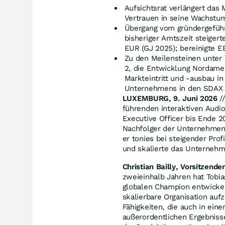
Aufsichtsrat verlängert das
Vertrauen in seine Wachstum
Übergang vom gründergeführ
bisheriger Amtszeit steiger
EUR (GJ 2025); bereinigte E
Zu den Meilensteinen unter 
2, die Entwicklung Nordamer
Markteintritt und -ausbau i
Unternehmens in den SDAX
LUXEMBURG, 9. Juni 2026
//
führenden interaktiven Audio
Executive Officer bis Ende 
Nachfolger der Unternehmens
er tonies bei steigender Pr
und skalierte das Unternehm
Christian Bailly, Vorsitzende
zweieinhalb Jahren hat Tobi
globalen Champion entwickelt
skalierbare Organisation au
Fähigkeiten, die auch in e
außerordentlichen Ergebnisse