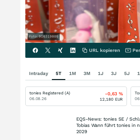
Foto: 916319805
URL kopieren
Per
Intraday
5T
1M
3M
1J
3J
5J
1
tonies Registered (A)
-0,63
%
06.08.26
06
12,180
EUR
EQS-News: tonies SE / Schla
Tobias Wann führt tonies in
2029