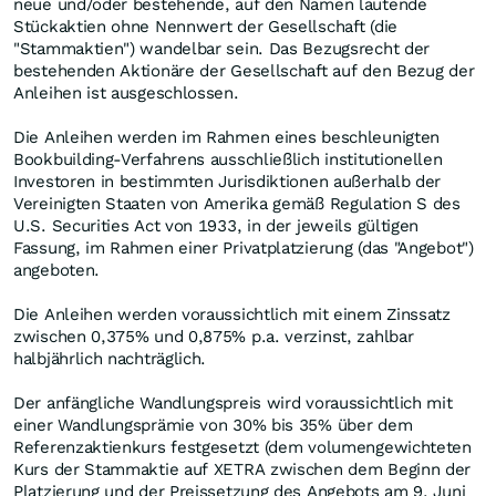
neue und/oder bestehende, auf den Namen lautende
Stückaktien ohne Nennwert der Gesellschaft (die
"Stammaktien") wandelbar sein. Das Bezugsrecht der
bestehenden Aktionäre der Gesellschaft auf den Bezug der
Anleihen ist ausgeschlossen.
Die Anleihen werden im Rahmen eines beschleunigten
Bookbuilding-Verfahrens ausschließlich institutionellen
Investoren in bestimmten Jurisdiktionen außerhalb der
Vereinigten Staaten von Amerika gemäß Regulation S des
U.S. Securities Act von 1933, in der jeweils gültigen
Fassung, im Rahmen einer Privatplatzierung (das "Angebot")
angeboten.
Die Anleihen werden voraussichtlich mit einem Zinssatz
zwischen 0,375% und 0,875% p.a. verzinst, zahlbar
halbjährlich nachträglich.
Der anfängliche Wandlungspreis wird voraussichtlich mit
einer Wandlungsprämie von 30% bis 35% über dem
Referenzaktienkurs festgesetzt (dem volumengewichteten
Kurs der Stammaktie auf XETRA zwischen dem Beginn der
Platzierung und der Preissetzung des Angebots am 9. Juni