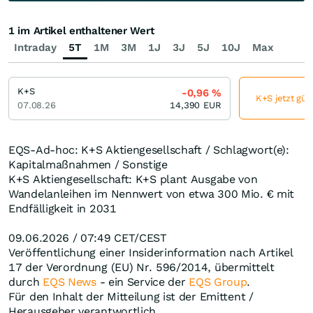
1 im Artikel enthaltener Wert
Intraday
5T
1M
3M
1J
3J
5J
10J
Max
K+S
-0,96
%
K+S jetzt gün
07.08.26
14,390
EUR
EQS-Ad-hoc: K+S Aktiengesellschaft / Schlagwort(e):
Kapitalmaßnahmen / Sonstige
K+S Aktiengesellschaft: K+S plant Ausgabe von
Wandelanleihen im Nennwert von etwa 300 Mio. € mit
Endfälligkeit in 2031
09.06.2026 / 07:49 CET/CEST
Veröffentlichung einer Insiderinformation nach Artikel
17 der Verordnung (EU) Nr. 596/2014, übermittelt
durch
EQS News
- ein Service der
EQS Group
.
Für den Inhalt der Mitteilung ist der Emittent /
Herausgeber verantwortlich.