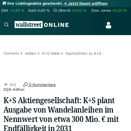
🎁 Ihre Lieblingsaktie geschenkt.
→ Jetzt Depot eröffnen
DAX
+0,69
%
Gold
0,00
%
Öl (Brent)
+0,02
%
Dow Jones
+0,25
%
Aktien
K+S Aktie
Nachrichten zu K+S
Startseite
241
0 Kommentare
EQS-Adhoc
K+S Aktiengesellschaft: K+S plant
Ausgabe von Wandelanleihen im
Nennwert von etwa 300 Mio. € mit
Endfälligkeit in 2031