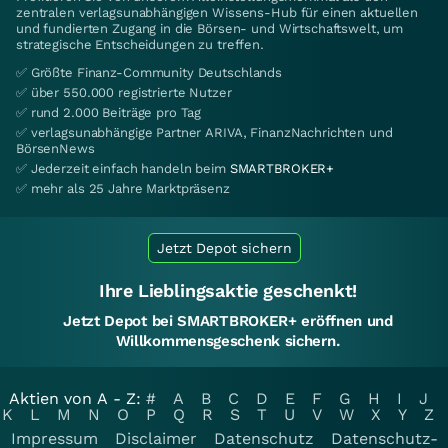
zentralen verlagsunabhängigen Wissens-Hub für einen aktuellen
und fundierten Zugang in die Börsen- und Wirtschaftswelt, um
strategische Entscheidungen zu treffen.
✅ Größte Finanz-Community Deutschlands
✅ über 550.000 registrierte Nutzer
✅ rund 2.000 Beiträge pro Tag
✅ verlagsunabhängige Partner ARIVA, FinanzNachrichten und
BörsenNews
✅ Jederzeit einfach handeln beim
SMARTBROKER+
✅ mehr als 25 Jahre Marktpräsenz
Jetzt Depot sichern
Ihre Lieblingsaktie geschenkt!
Jetzt Depot bei SMARTBROKER+ eröffnen und
Willkommensgeschenk sichern.
Aktien von A - Z:
#
A
B
C
D
E
F
G
H
I
J
K
L
M
N
O
P
Q
R
S
T
U
V
W
X
Y
Z
Impressum
Disclaimer
Datenschutz
Datenschutz-