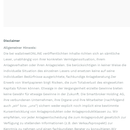
Disclaimer
Allgemeiner Hinweis:
Die bei wallstreetONLINE veröffentlichten Inhalte richten sich an sämtliche
Leser, unabhängig von ihrer konkreten Vermögenssituation, ihrem
Anlageverhalten oder ihren Anlagezielen. Sie berücksichtigen in keiner Weise die
individuelle Situation des einzelnen Lesers und ersetzen keine auf seine
individuellen Bedürfnisse ausgerichtete, fachkundige Anlageberatung.Der
Erwerb von Wertpapieren birgt Risiken, die zum Totalverlust des eingesetzten
Kapitals führen können. Etwaige in der Vergangenheit erzielte Gewinne bieten
keine Gewähr für etwaige Gewinne in der Zukunft. Die Smartbroker Holding AG,
ihre verbundenen Unternehmen, ihre Organe und ihre Mitarbeiter (nachfolgend
auch „wir“ bzw. „uns“) sichern weder explizit noch implizit eine bestimmte
Kursentwicklung von Anlageprodukten oder Anlageproduktklassen zu. Wir
empfehlen, vor jeder Anlageentscheidung die zum Anlageprodukt gesetzlich zur
Verfügung zu stellenden Informationen (z.B. den Verkaufsprospekt) zur
Kenntnis zu nehmen und einen fachkundigen Berater zu konsultieren.Wir