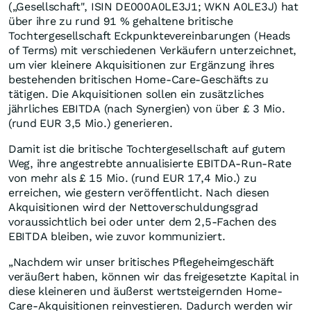
(„Gesellschaft", ISIN DE000A0LE3J1; WKN A0LE3J) hat
über ihre zu rund 91 % gehaltene britische
Tochtergesellschaft Eckpunktevereinbarungen (Heads
of Terms) mit verschiedenen Verkäufern unterzeichnet,
um vier kleinere Akquisitionen zur Ergänzung ihres
bestehenden britischen Home-Care-Geschäfts zu
tätigen. Die Akquisitionen sollen ein zusätzliches
jährliches EBITDA (nach Synergien) von über £ 3 Mio.
(rund EUR 3,5 Mio.) generieren.
Damit ist die britische Tochtergesellschaft auf gutem
Weg, ihre angestrebte annualisierte EBITDA-Run-Rate
von mehr als £ 15 Mio. (rund EUR 17,4 Mio.) zu
erreichen, wie gestern veröffentlicht. Nach diesen
Akquisitionen wird der Nettoverschuldungsgrad
voraussichtlich bei oder unter dem 2,5-Fachen des
EBITDA bleiben, wie zuvor kommuniziert.
„Nachdem wir unser britisches Pflegeheimgeschäft
veräußert haben, können wir das freigesetzte Kapital in
diese kleineren und äußerst wertsteigernden Home-
Care-Akquisitionen reinvestieren. Dadurch werden wir