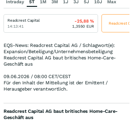
Intraday
5T
1M
3M
1J
3J
5J
10J
Max
Readcrest Capital
-25,88
%
Readcrest Cap
14:13:41
1,3550
EUR
EQS-News: Readcrest Capital AG / Schlagwort(e):
Expansion/Beteiligung/Unternehmensbeteiligung
Readcrest Capital AG baut britisches Home-Care-
Geschäft aus
09.06.2026 / 08:00 CET/CEST
Für den Inhalt der Mitteilung ist der Emittent /
Herausgeber verantwortlich.
Readcrest Capital AG baut britisches Home-Care-
Geschäft aus