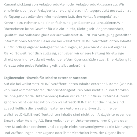
Kursentwicklung von Anlageprodukten oder Anlageproduktklassen zu. Wir
empfehlen, vor jeder Anlageentscheidung die zum Anlageprodukt gesetzlich zur
Verfügung zu stellenden Informationen (z.B. den Verkaufsprospekt) zur
Kenntnis zu nehmen und einen fachkundigen Berater zu konsultieren.Wir
übernehmen keine Gewähr für die Aktualität, Richtigkeit, Angemessenheit,
Qualität und Vollständigkeit der auf wallstreetONLINE zur Verfügung gestellten
Informationen.Machen Leser die bei wallstreetONLINE veröffentlichten Inhalte
zur Grundlage eigener Anlageentscheidungen, so geschieht dies auf eigenes
Risiko. Soweit rechtlich zulässig, schließen wir unsere Haftung für etwaige
direkt oder indirekt damit verbundene Vermögensschäden aus. Eine Haftung für
Vorsatz oder grobe Fahrlässigkeit bleibt unberührt.
Ergänzender Hinweis für Inhalte externer Autoren:
Auf die bei wallstreetONLINE veröffentlichten Inhalte externer Autoren (wie z.B.
von Gastkommentatoren, Nachrichtenagenturen oder nicht zur Smartbroker-
Gruppe gehörende Unternehmen) haben wir keinen Einfluss. Externe Autoren
gehören nicht der Redaktion von wallstreetONLINE an.Für die Inhalte sind
ausschließlich die jeweiligen externen Autoren verantwortlich. Ihre bei
wallstreetONLINE veröffentlichten Inhalte sind nicht von Anlageinteressen der
Smartbroker Holding AG, ihrer verbundenen Unternehmen, ihrer Organe oder
ihrer Mitarbeiter bestimmt und spiegeln nicht notwendigerweise die Meinungen
und Auffassungen ihrer Organe oder ihrer Mitarbeiter bzw. der Organe ihrer