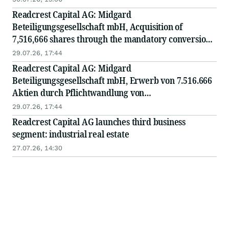
Readcrest Capital AG: Midgard
Beteiligungsgesellschaft mbH, Acquisition of
7,516,666 shares through the mandatory conversion
of convertible bonds at a conversion price of EUR
29.07.26, 17:44
1.20
Readcrest Capital AG: Midgard
Beteiligungsgesellschaft mbH, Erwerb von 7.516.666
Aktien durch Pflichtwandlung von
Wandelschuldverschreibungen zum Wandlungspreis
29.07.26, 17:44
von EUR 1,20
Readcrest Capital AG launches third business
segment: industrial real estate
27.07.26, 14:30