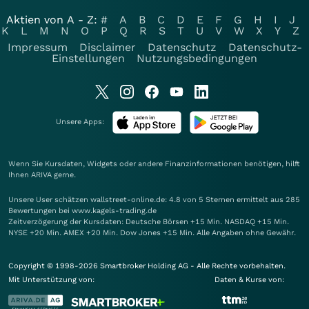
Aktien von A - Z:
#
A
B
C
D
E
F
G
H
I
J
K
L
M
N
O
P
Q
R
S
T
U
V
W
X
Y
Z
Impressum
Disclaimer
Datenschutz
Datenschutz-
Einstellungen
Nutzungsbedingungen
Unsere Apps:
Wenn Sie Kursdaten, Widgets oder andere Finanzinformationen benötigen, hilft
Ihnen
ARIVA
gerne.
Unsere User schätzen wallstreet-online.de: 4.8 von 5 Sternen ermittelt aus 285
Bewertungen bei www.kagels-trading.de
Zeitverzögerung der Kursdaten: Deutsche Börsen +15 Min. NASDAQ +15 Min.
NYSE +20 Min. AMEX +20 Min. Dow Jones +15 Min. Alle Angaben ohne Gewähr.
Copyright © 1998-2026 Smartbroker Holding AG - Alle Rechte vorbehalten.
Mit Unterstützung von:
Daten & Kurse von: