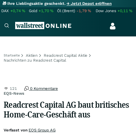
🎁 Ihre Lieblingsaktie geschenkt.
→ Jetzt Depot eröffnen
DAX
+0,74
%
Gold
+1,70
%
Öl (Brent)
-1,79
%
Dow Jones
+0,11
%
Aktien
Readcrest Capital Aktie
Startseite
Nachrichten zu Readcrest Capital
121
0 Kommentare
EQS-News
Readcrest Capital AG baut britisches
Home-Care-Geschäft aus
Verfasst von
EQS Group AG