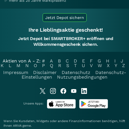
✅ mehr als 25 Jahre Marktpräsenz
Jetzt Depot sichern
Ihre Lieblingsaktie geschenkt!
Jetzt Depot bei SMARTBROKER+ eröffnen und
Willkommensgeschenk sichern.
Aktien von A - Z:
#
A
B
C
D
E
F
G
H
I
J
K
L
M
N
O
P
Q
R
S
T
U
V
W
X
Y
Z
Impressum
Disclaimer
Datenschutz
Datenschutz-
Einstellungen
Nutzungsbedingungen
Unsere Apps:
Wenn Sie Kursdaten, Widgets oder andere Finanzinformationen benötigen, hilft
Ihnen
ARIVA
gerne.