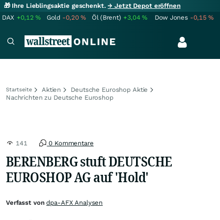
🎁 Ihre Lieblingsaktie geschenkt.
→ Jetzt Depot eröffnen
DAX
+0,12
%
Gold
-0,20
%
Öl (Brent)
+3,04
%
Dow Jones
-0,15
%
Aktien
Deutsche Euroshop Aktie
Startseite
Nachrichten zu Deutsche Euroshop
141
0 Kommentare
BERENBERG stuft DEUTSCHE
EUROSHOP AG auf 'Hold'
Verfasst von
dpa-AFX Analysen