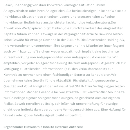
Leser, unabhängig von ihrer konkreten Vermögenssituation, ihrem
Anlageverhalten oder ihren Anlagezielen. Sie berücksichtigen in keiner Weise die
individuelle Situation des einzelnen Lesers und ersetzen keine auf seine
individuellen Bedürfnisse ausgerichtete, fachkundige Anlageberatung.Der
Erwerb von Wertpapieren birgt Risiken, die zum Totalverlust des eingesetzten
Kapitals führen können. Etwaige in der Vergangenheit erzielte Gewinne bieten
keine Gewähr für etwaige Gewinne in der Zukunft. Die Smartbroker Holding AG,
ihre verbundenen Unternehmen, ihre Organe und ihre Mitarbeiter (nachfolgend
auch „wir“ bzw. „uns“) sichern weder explizit noch implizit eine bestimmte
Kursentwicklung von Anlageprodukten oder Anlageproduktklassen zu. Wir
empfehlen, vor jeder Anlageentscheidung die zum Anlageprodukt gesetzlich zur
Verfügung zu stellenden Informationen (z.B. den Verkaufsprospekt) zur
Kenntnis zu nehmen und einen fachkundigen Berater zu konsultieren.Wir
übernehmen keine Gewähr für die Aktualität, Richtigkeit, Angemessenheit,
Qualität und Vollständigkeit der auf wallstreetONLINE zur Verfügung gestellten
Informationen.Machen Leser die bei wallstreetONLINE veröffentlichten Inhalte
zur Grundlage eigener Anlageentscheidungen, so geschieht dies auf eigenes
Risiko. Soweit rechtlich zulässig, schließen wir unsere Haftung für etwaige
direkt oder indirekt damit verbundene Vermögensschäden aus. Eine Haftung für
Vorsatz oder grobe Fahrlässigkeit bleibt unberührt.
Ergänzender Hinweis für Inhalte externer Autoren: