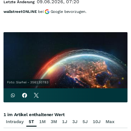
09.06.2026, 07:20
Letzte Änderung
wallstreetONLINE
bei
Google bevorzugen.
Foto: Siarhei - 356130783
1 im Artikel enthaltener Wert
Intraday
5T
1M
3M
1J
3J
5J
10J
Max