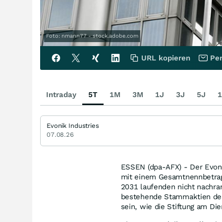
Foto: nmann77 - stock.adobe.com
URL kopieren
Per
Intraday
5T
1M
3M
1J
3J
5J
1
Evonik Industries
07.08.26
ESSEN (dpa-AFX) - Der Evoni
mit einem Gesamtnennbetrag
2031 laufenden nicht nachra
bestehende Stammaktien des
sein, wie die Stiftung am Die