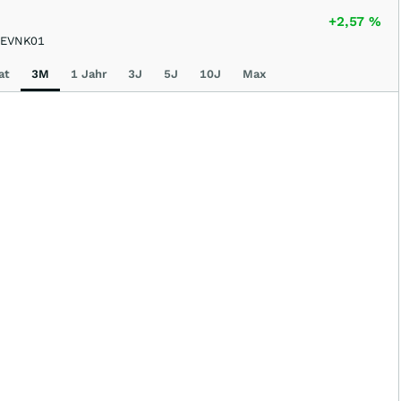
+2,57
%
EVNK01
at
3M
1 Jahr
3J
5J
10J
Max