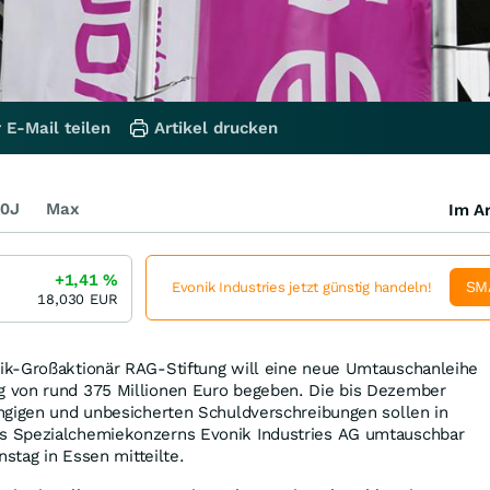
 E-Mail teilen
Artikel drucken
0J
Max
Im Ar
+1,41
%
SM
Evonik Industries jetzt günstig handeln!
18,030
EUR
k-Großaktionär RAG-Stiftung will eine neue Umtauschanleihe
 von rund 375 Millionen Euro begeben. Die bis Dezember
ngigen und unbesicherten Schuldverschreibungen sollen in
 Spezialchemiekonzerns Evonik Industries AG umtauschbar
nstag in Essen mitteilte.