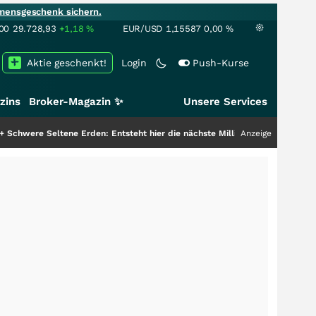
mensgeschenk sichern.
00
29.728,93
+1,18
%
EUR/USD
1,15587
0,00
%
Aktie geschenkt!
Login
Push-Kurse
zins
Broker-Magazin ✨
Unsere Services
e Erden: Entsteht hier die nächste Milliardenstory?
+++
Anzeige