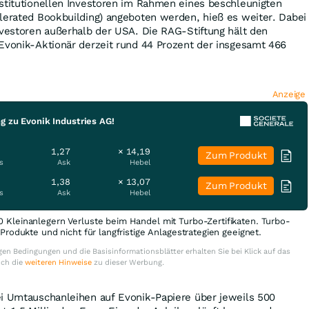
stitutionellen Investoren im Rahmen eines beschleunigten
lerated Bookbuilding) angeboten werden, hieß es weiter. Dabei
nvestoren außerhalb der USA. Die RAG-Stiftung hält den
Evonik-Aktionär derzeit rund 44 Prozent der insgesamt 466
Anzeige
g zu Evonik Industries AG!
1,27
× 14,19
Zum Produkt
s
Ask
Hebel
1,38
× 13,07
Zum Produkt
s
Ask
Hebel
0 Kleinanlegern Verluste beim Handel mit Turbo-Zertifikaten. Turbo-
e Produkte und nicht für langfristige Anlagestrategien geeignet.
en Bedingungen und die Basisinformationsblätter erhalten Sie bei Klick auf das
uch die
weiteren Hinweise
zu dieser Werbung.
ei Umtauschanleihen auf Evonik-Papiere über jeweils 500