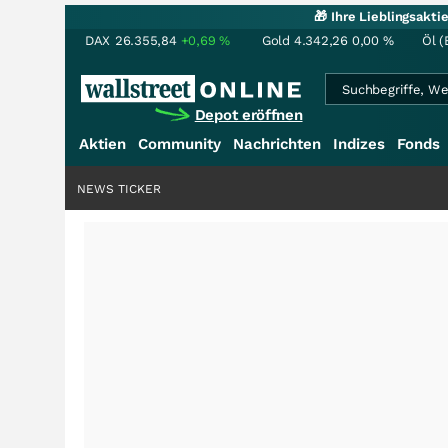
🎁 Ihre Lieblingsakt
DAX
26.355,84
+0,69
%
Gold
4.342,26
0,00
%
Öl (
Depot eröffnen
Aktien
Community
Nachrichten
Indizes
Fonds
NEWS TICKER