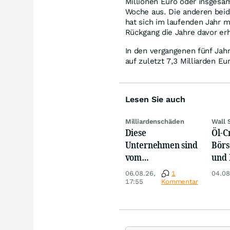
Millionen Euro oder insgesa
Woche aus. Die anderen beid
hat sich im laufenden Jahr 
Rückgang die Jahre davor erh
In den vergangenen fünf Jahr
auf zuletzt 7,3 Milliarden Eu
Lesen Sie auch
Milliardenschäden
Wall 
Diese
Öl-C
Unternehmen sind
Börs
vom
und 
Niedrigwasser
Reko
06.08.26,
1
04.08
besonders
an
17:55
Kommentar
betroffen