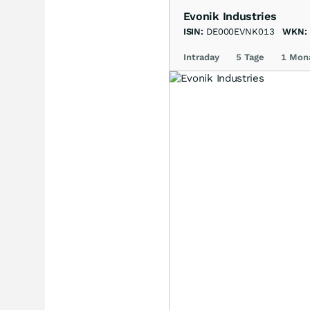
Evonik Industries
ISIN:
DE000EVNK013
WKN:
Intraday
5 Tage
1 Mon