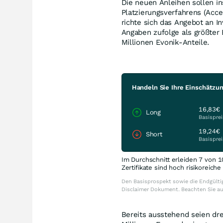
Die neuen Anleihen sollen in
Platzierungsverfahrens (Acce
richte sich das Angebot an I
Angaben zufolge als größter 
Millionen Evonik-Anteile.
Handeln Sie Ihre Einschätzun
16,83€
Long
Basisprei
19,24€
Short
Basisprei
Im Durchschnitt erleiden 7 von 1
Zertifikate sind hoch risikoreich
Den Basisprospekt sowie die Endgültig
Disclaimer Dokument. Beachten Sie a
Bereits ausstehend seien dr