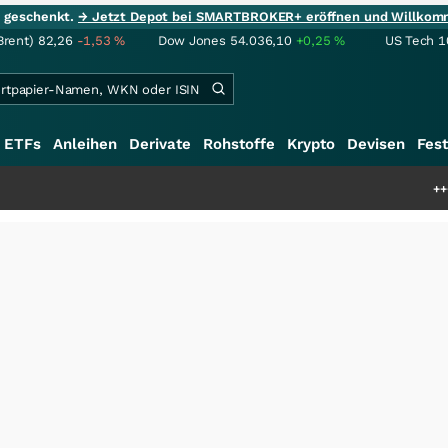
ie geschenkt.
→ Jetzt Depot bei SMARTBROKER+ eröffnen und Willkom
Brent)
82,26
-1,53
%
Dow Jones
54.036,10
+0,25
%
US Tech 1
ETFs
Anleihen
Derivate
Rohstoffe
Krypto
Devisen
Fest
+++
Schwere Selten