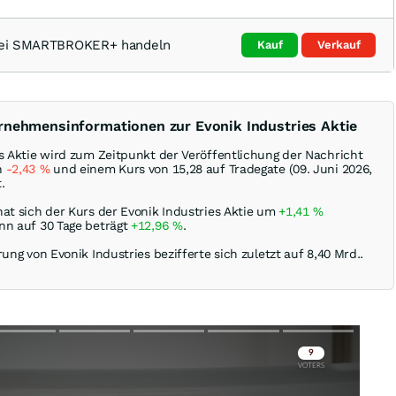
t bei SMARTBROKER+ handeln
Kauf
Verkauf
rnehmensinformationen zur Evonik Industries Aktie
es Aktie wird zum Zeitpunkt der Veröffentlichung der Nachricht
n
-2,43
%
und einem Kurs von 15,28 auf Tradegate (09. Juni 2026,
.
hat sich der Kurs der Evonik Industries Aktie um
+1,41
%
nn auf 30 Tage beträgt
+12,96
%
.
rung von Evonik Industries bezifferte sich zuletzt auf 8,40 Mrd..
Skip