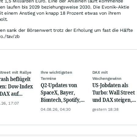
mt 1,5 Milliarden Euro. Eine der Anleihen läuft kommende
en laufen bis 2029 beziehungsweise 2030. Die Evonik-Aktie
mit einem Anstieg von knapp 18 Prozent etwas von ihrem
olt.
en sank der Börsenwert trotz der Erholung um fast die Hälfte
ro./tav/zb
Street mit Rallye
Ihre wichtigsten
DAX mit
rash beflügelt
Termine
Wochengewinn
Q2-Updates von
US-Jobdaten als
en: Dow-Index
SpaceX, Bayer,
Turbo: Wall Street
DAX auf
Biontech, Spotify,
und DAX steigen,
rd, Gold zieht
.26, 17:07
Pfizer, Continental,
Gold glänzt
04.08.26, 04:30
gestern 18:38
Merck & Co