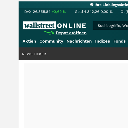
🎁 Ihre Lieblingsakt
DAX
26.355,84
+0,69
%
Gold
4.342,26
0,00
%
Öl (
Depot eröffnen
Aktien
Community
Nachrichten
Indizes
Fonds
NEWS TICKER
+++
Saga bei 0,