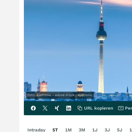
Foto: eyetronic - adobe stock - eyetronic
URL kopieren
Per
Intraday
5T
1M
3M
1J
3J
5J
1