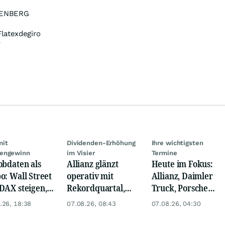
ENBERG
latexdegiro
v
mit
Dividenden-Erhöhung
Ihre wichtigsten
engewinn
im Visier
Termine
obdaten als
Allianz glänzt
Heute im Fokus:
o: Wall Street
operativ mit
Allianz, Daimler
DAX steigen,
Rekordquartal,
Truck, Porsche
 glänzt
doch KI-Kosten
Automobil Holding
.26, 18:38
07.08.26, 08:43
07.08.26, 04:30
dämpfen Gewinn
& Thyssenkrupp