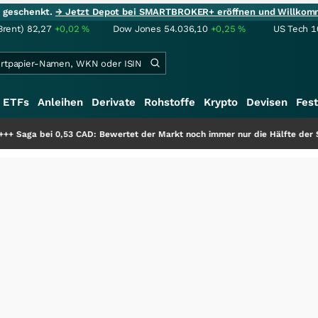
ie geschenkt.
→ Jetzt Depot bei SMARTBROKER+ eröffnen und Willkom
Brent)
82,27
+0,02
%
Dow Jones
54.036,10
+0,25
%
US Tech 1
ETFs
Anleihen
Derivate
Rohstoffe
Krypto
Devisen
Fest
53 CAD: Bewertet der Markt noch immer nur die Hälfte der Story?
+++