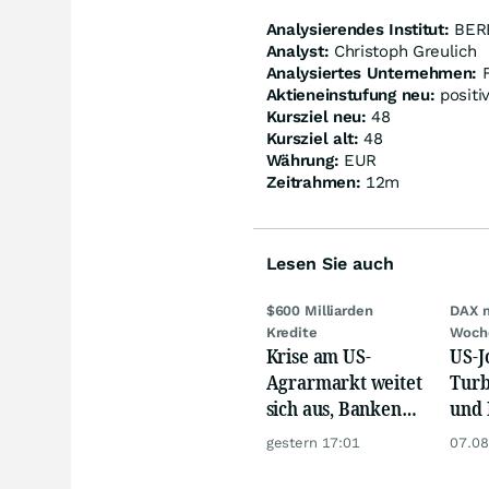
Analysierendes Institut:
BER
Analyst:
Christoph Greulich
Analysiertes Unternehmen:
F
Aktieneinstufung neu:
positi
Kursziel neu:
48
Kursziel alt:
48
Währung:
EUR
Zeitrahmen:
12m
Lesen Sie auch
$600 Milliarden
DAX 
Kredite
Woch
Krise am US-
US-J
Agrarmarkt weitet
Turb
sich aus, Banken
und 
werden nervös
Gold
gestern 17:01
07.08