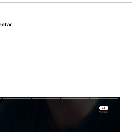
entar
Skip