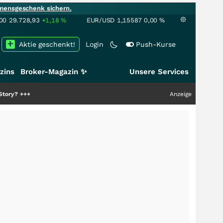
mensgeschenk sichern.
00
29.728,93
+1,18
%
EUR/USD
1,15587
0,00
%
Aktie geschenkt!
Login
Push-Kurse
zins
Broker-Magazin ✨
Unsere Services
Anzeige