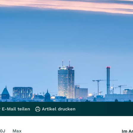
 E-Mail teilen
Artikel drucken
0J
Max
Im Ar