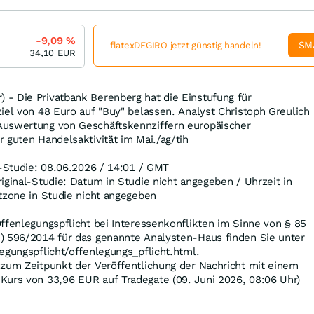
-9,09
%
SM
flatexDEGIRO jetzt günstig handeln!
34,10
EUR
- Die Privatbank Berenberg hat die Einstufung für
iel von 48 Euro auf "Buy" belassen. Analyst Christoph Greulich
Auswertung von Geschäftskennziffern europäischer
 guten Handelsaktivität im Mai./ag/tih
l-Studie: 08.06.2026 / 14:01 / GMT
iginal-Studie: Datum in Studie nicht angegeben / Uhrzeit in
tzone in Studie nicht angegeben
ffenlegungspflicht bei Interessenkonflikten im Sinne von § 85
) 596/2014 für das genannte Analysten-Haus finden Sie unter
egungspflicht/offenlegungs_pflicht.html.
 zum Zeitpunkt der Veröffentlichung der Nachricht mit einem
Kurs von 33,96
EUR
auf Tradegate (09. Juni 2026, 08:06 Uhr)