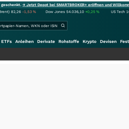
ie geschenkt.
→ Jetzt Depot bei SMARTBROKER+ eröffnen und Willkom
Brent)
82,26
-1,53
%
Dow Jones
54.036,10
+0,25
%
US Tech 1
ETFs
Anleihen
Derivate
Rohstoffe
Krypto
Devisen
Fest
+++