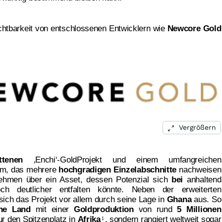
chtbarkeit von entschlossenen Entwicklern wie
Newcore Gold
Vergrößern
ttenen
‚Enchi‘-GoldProjekt und einem umfangreichen
 m, das mehrere
hochgradigen Einzelabschnitte
nachweisen
nehmen über ein Asset, dessen Potenzial sich
bei
anhaltend
h deutlicher entfalten könnte. Neben der erweiterten
sich das Projekt vor allem durch seine Lage in
Ghana
aus. So
che Land
mit einer
Goldproduktion
von rund
5 Millionen
ur den Spitzenplatz in
Afrika
, sondern rangiert weltweit sogar
1