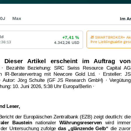
0J
Max
Im Ar
ld
+7,41
%
🎁 SMARTBROKER+ Akt
Ihre Lieblingsaktie ge
:36:13
4.342,26
USD
 Dieser Artikel erscheint im Auftrag von
· Bezahlte Beziehung: SRC Swiss Resource Capital AG
hen IR-Beratervertrag mit Newcore Gold Ltd. · Ersteller: JS
 Autor: Jörg Schulte (GF JS Research GmbH) · Vergütung
hung: 10. Juni 2026, 5:38 Uhr Europa/Berlin ·
nd Leser,
r Bericht der Europäischen Zentralbank (EZB) zeigt deutlich: die
raler Baustein
nationaler
Währungsreserven
wird immer
e
der Untersuchung zufolge
das „glänzende Gelb“
die zuvor