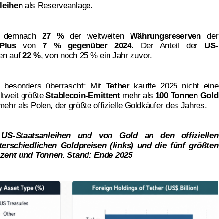
leihen
als Reserveanlage.
demnach
27 %
der weltweiten
Währungsreserven
der
Plus
von
7 % gegenüber 2024
. Der Anteil der
US-
en auf
22 %
, von noch 25 % ein Jahr zuvor.
k besonders überrascht: Mit
Tether
kaufte 2025 nicht eine
ltweit größte
Stablecoin-Emittent
mehr als
100 Tonnen Gold
ehr als Polen, der größte offizielle Goldkäufer des Jahres.
US-Staatsanleihen und von Gold an den offiziellen
erschiedlichen Goldpreisen (links) und die fünf größten
rozent und Tonnen. Stand: Ende 2025