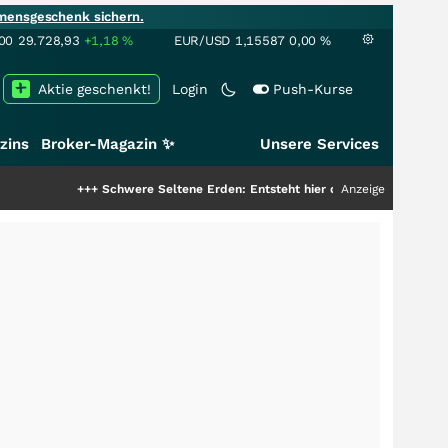
mensgeschenk sichern.
00
29.728,93
+1,18
%
EUR/USD
1,15587
0,00
%
Aktie geschenkt!
Login
Push-Kurse
zins
Broker-Magazin ✨
Unsere Services
Schwere Seltene Erden: Entsteht hier die nächste Milliardenstory?
Anzeige
+++