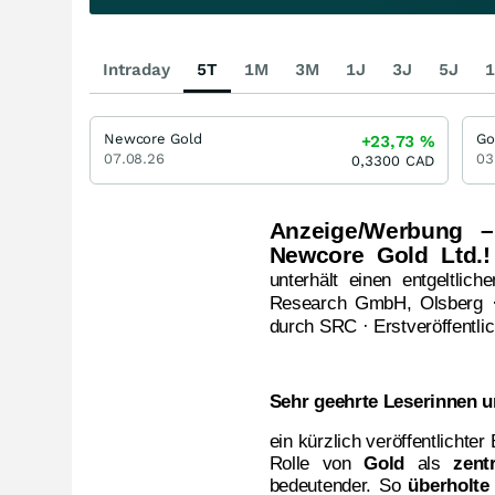
Intraday
5T
1M
3M
1J
3J
5J
1
Newcore Gold
Go
+23,73
%
07.08.26
03
0,3300
CAD
Anzeige/Werbung –
Newcore Gold Ltd.!
unterhält einen entgeltlic
Research GmbH, Olsberg ·
durch SRC · Erstveröffentlic
Sehr geehrte Leserinnen u
ein kürzlich veröffentlichte
Rolle von
Gold
als
zent
bedeutender. So
überholt