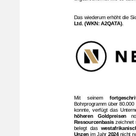
Das wiederum erhöht die Si
Ltd. (WKN: A2QATA)
.
Mit seinem
fortgeschri
Bohrprogramm über 80.000
konnte, verfügt das Unter
höheren Goldpreisen
noc
Ressourcenbasis
zeichnet 
belegt das
westafrikanis
Unzen
im Jahr
2024
nicht n