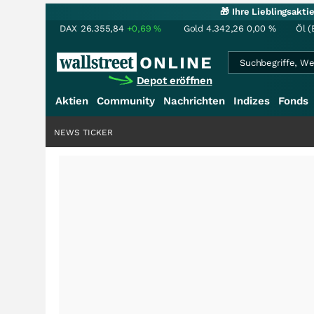
🎁 Ihre Lieblingsakt
DAX
26.355,84
+0,69
%
Gold
4.342,26
0,00
%
Öl (
Depot eröffnen
Aktien
Community
Nachrichten
Indizes
Fonds
NEWS TICKER