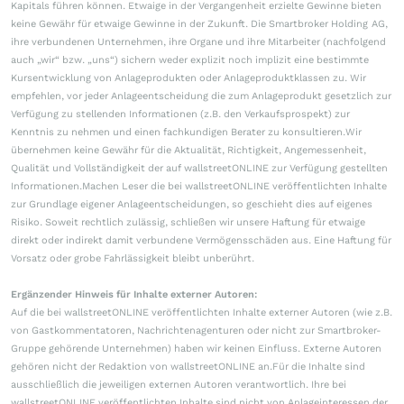
Kapitals führen können. Etwaige in der Vergangenheit erzielte Gewinne bieten
keine Gewähr für etwaige Gewinne in der Zukunft. Die Smartbroker Holding AG,
ihre verbundenen Unternehmen, ihre Organe und ihre Mitarbeiter (nachfolgend
auch „wir“ bzw. „uns“) sichern weder explizit noch implizit eine bestimmte
Kursentwicklung von Anlageprodukten oder Anlageproduktklassen zu. Wir
empfehlen, vor jeder Anlageentscheidung die zum Anlageprodukt gesetzlich zur
Verfügung zu stellenden Informationen (z.B. den Verkaufsprospekt) zur
Kenntnis zu nehmen und einen fachkundigen Berater zu konsultieren.Wir
übernehmen keine Gewähr für die Aktualität, Richtigkeit, Angemessenheit,
Qualität und Vollständigkeit der auf wallstreetONLINE zur Verfügung gestellten
Informationen.Machen Leser die bei wallstreetONLINE veröffentlichten Inhalte
zur Grundlage eigener Anlageentscheidungen, so geschieht dies auf eigenes
Risiko. Soweit rechtlich zulässig, schließen wir unsere Haftung für etwaige
direkt oder indirekt damit verbundene Vermögensschäden aus. Eine Haftung für
Vorsatz oder grobe Fahrlässigkeit bleibt unberührt.
Ergänzender Hinweis für Inhalte externer Autoren:
Auf die bei wallstreetONLINE veröffentlichten Inhalte externer Autoren (wie z.B.
von Gastkommentatoren, Nachrichtenagenturen oder nicht zur Smartbroker-
Gruppe gehörende Unternehmen) haben wir keinen Einfluss. Externe Autoren
gehören nicht der Redaktion von wallstreetONLINE an.Für die Inhalte sind
ausschließlich die jeweiligen externen Autoren verantwortlich. Ihre bei
wallstreetONLINE veröffentlichten Inhalte sind nicht von Anlageinteressen der