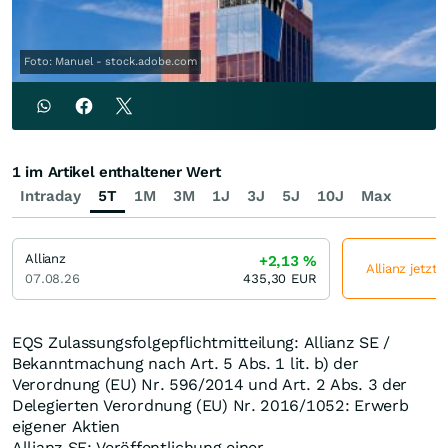
Foto: Manuel - stock.adobe.com
1 im Artikel enthaltener Wert
Intraday
5T
1M
3M
1J
3J
5J
10J
Max
Allianz
+2,13
%
Allianz jetzt 
07.08.26
435,30
EUR
EQS Zulassungsfolgepflichtmitteilung: Allianz SE /
Bekanntmachung nach Art. 5 Abs. 1 lit. b) der
Verordnung (EU) Nr. 596/2014 und Art. 2 Abs. 3 der
Delegierten Verordnung (EU) Nr. 2016/1052: Erwerb
eigener Aktien
Allianz SE: Veröffentlichung einer