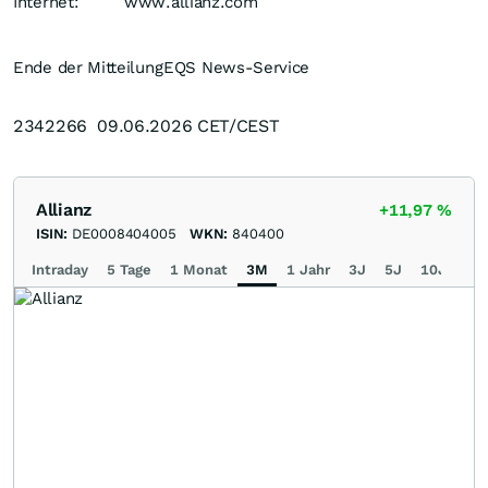
Internet:
www.allianz.com
Ende der Mitteilung
EQS News-Service
2342266 09.06.2026 CET/CEST
Allianz
+11,97
%
ISIN:
DE0008404005
WKN:
840400
Intraday
5 Tage
1 Monat
3M
1 Jahr
3J
5J
10J
Ma