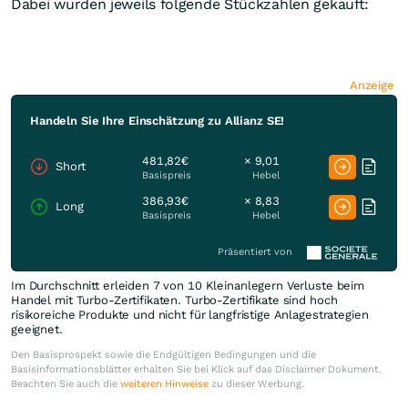
Dabei wurden jeweils folgende Stückzahlen gekauft:
Anzeige
Handeln Sie Ihre Einschätzung zu Allianz SE!
481,82€
× 9,01
Short
Basispreis
Hebel
386,93€
× 8,83
Long
Basispreis
Hebel
Präsentiert von
Im Durchschnitt erleiden 7 von 10 Kleinanlegern Verluste beim
Handel mit Turbo-Zertifikaten. Turbo-Zertifikate sind hoch
risikoreiche Produkte und nicht für langfristige Anlagestrategien
geeignet.
Den Basisprospekt sowie die Endgültigen Bedingungen und die
Basisinformationsblätter erhalten Sie bei Klick auf das Disclaimer Dokument.
Beachten Sie auch die
weiteren Hinweise
zu dieser Werbung.