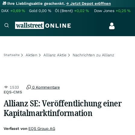
🎁 Ihre Lieblingsaktie geschenkt.
→ Jetzt Depot eröffnen
DAX
+0,69
%
Gold
0,00
%
Öl (Brent)
+0,02
%
Dow Jones
+0,25
%
Aktien
Allianz Aktie
Nachrichten zu Allianz
Startseite
1533
0 Kommentare
EQS-CMS
Allianz SE: Veröffentlichung einer
Kapitalmarktinformation
Verfasst von
EQS Group AG