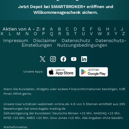
Jetzt Depot bei SMARTBROKER+ eröffnen und
Willkommensgeschenk sichern.
Aktien von A - Z:
#
A
B
C
D
E
F
G
H
I
J
K
L
M
N
O
P
Q
R
S
T
U
V
W
X
Y
Z
Impressum
Disclaimer
Datenschutz
Datenschutz-
Einstellungen
Nutzungsbedingungen
Unsere Apps:
Wenn Sie Kursdaten, Widgets oder andere Finanzinformationen benötigen, hilft
Ihnen
ARIVA
gerne.
Unsere User schätzen wallstreet-online.de: 4.8 von 5 Sternen ermittelt aus 285
Bewertungen bei www.kagels-trading.de
Zeitverzögerung der Kursdaten: Deutsche Börsen +15 Min. NASDAQ +15 Min.
NYSE +20 Min. AMEX +20 Min. Dow Jones +15 Min. Alle Angaben ohne Gewähr.
Werbehinweise: