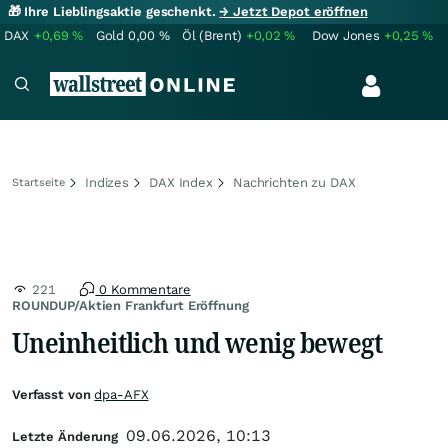
🎁 Ihre Lieblingsaktie geschenkt.
→ Jetzt Depot eröffnen
DAX
+0,69
%
Gold
0,00
%
Öl (Brent)
+0,02
%
Dow Jones
+0,25
%
Indizes
DAX Index
Nachrichten zu DAX
Startseite
221
0 Kommentare
ROUNDUP/Aktien Frankfurt Eröffnung
Uneinheitlich und wenig bewegt
Verfasst von
dpa-AFX
09.06.2026, 10:13
Letzte Änderung