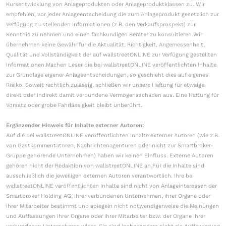
Kursentwicklung von Anlageprodukten oder Anlageproduktklassen zu. Wir
empfehlen, vor jeder Anlageentscheidung die zum Anlageprodukt gesetzlich zur
Verfügung zu stellenden Informationen (z.B. den Verkaufsprospekt) zur
Kenntnis zu nehmen und einen fachkundigen Berater zu konsultieren.Wir
übernehmen keine Gewähr für die Aktualität, Richtigkeit, Angemessenheit,
Qualität und Vollständigkeit der auf wallstreetONLINE zur Verfügung gestellten
Informationen.Machen Leser die bei wallstreetONLINE veröffentlichten Inhalte
zur Grundlage eigener Anlageentscheidungen, so geschieht dies auf eigenes
Risiko. Soweit rechtlich zulässig, schließen wir unsere Haftung für etwaige
direkt oder indirekt damit verbundene Vermögensschäden aus. Eine Haftung für
Vorsatz oder grobe Fahrlässigkeit bleibt unberührt.
Ergänzender Hinweis für Inhalte externer Autoren:
Auf die bei wallstreetONLINE veröffentlichten Inhalte externer Autoren (wie z.B.
von Gastkommentatoren, Nachrichtenagenturen oder nicht zur Smartbroker-
Gruppe gehörende Unternehmen) haben wir keinen Einfluss. Externe Autoren
gehören nicht der Redaktion von wallstreetONLINE an.Für die Inhalte sind
ausschließlich die jeweiligen externen Autoren verantwortlich. Ihre bei
wallstreetONLINE veröffentlichten Inhalte sind nicht von Anlageinteressen der
Smartbroker Holding AG, ihrer verbundenen Unternehmen, ihrer Organe oder
ihrer Mitarbeiter bestimmt und spiegeln nicht notwendigerweise die Meinungen
und Auffassungen ihrer Organe oder ihrer Mitarbeiter bzw. der Organe ihrer