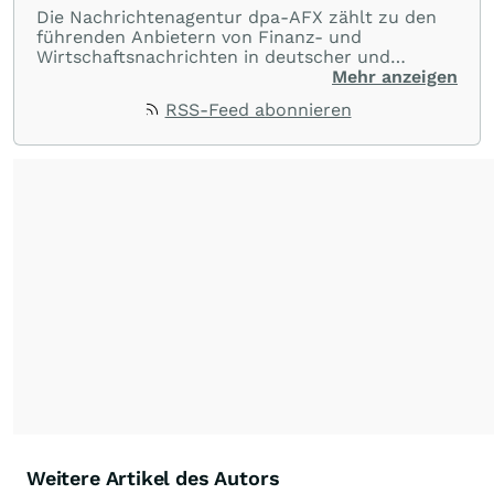
Die Nachrichtenagentur dpa-AFX zählt zu den
führenden Anbietern von Finanz- und
Wirtschaftsnachrichten in deutscher und
englischer Sprache. Gestützt auf ein
Mehr anzeigen
internationales Agentur-Netzwerk berichtet
RSS-Feed abonnieren
dpa-AFX unabhängig, zuverlässig und schnell
von allen wichtigen Finanzstandorten der Welt.
Die Nutzung der Inhalte in Form eines RSS-
Feeds ist ausschließlich für private und nicht
kommerzielle Internetangebote zulässig. Eine
dauerhafte Archivierung der dpa-AFX-
Nachrichten auf diesen Seiten ist nicht zulässig.
Alle Rechte bleiben vorbehalten. (dpa-AFX)
Weitere Artikel des Autors