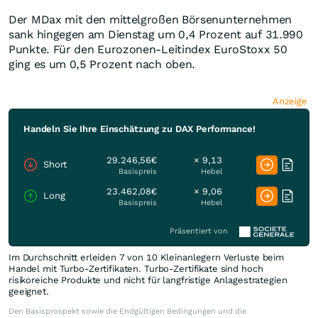
Der MDax mit den mittelgroßen Börsenunternehmen
sank hingegen am Dienstag um 0,4 Prozent auf 31.990
Punkte. Für den Eurozonen-Leitindex EuroStoxx 50
ging es um 0,5 Prozent nach oben.
Anzeige
Handeln Sie Ihre Einschätzung zu DAX Performance!
29.246,56€
× 9,13
Short
Basispreis
Hebel
23.462,08€
× 9,06
Long
Basispreis
Hebel
Präsentiert von
Im Durchschnitt erleiden 7 von 10 Kleinanlegern Verluste beim
Handel mit Turbo-Zertifikaten. Turbo-Zertifikate sind hoch
risikoreiche Produkte und nicht für langfristige Anlagestrategien
geeignet.
Den Basisprospekt sowie die Endgültigen Bedingungen und die