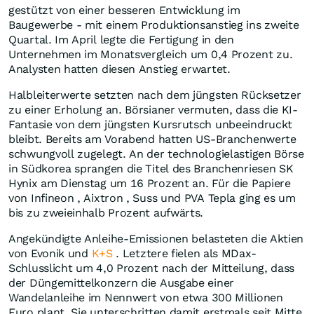
gestützt von einer besseren Entwicklung im
Baugewerbe - mit einem Produktionsanstieg ins zweite
Quartal. Im April legte die Fertigung in den
Unternehmen im Monatsvergleich um 0,4 Prozent zu.
Analysten hatten diesen Anstieg erwartet.
Halbleiterwerte setzten nach dem jüngsten Rücksetzer
zu einer Erholung an. Börsianer vermuten, dass die KI-
Fantasie von dem jüngsten Kursrutsch unbeeindruckt
bleibt. Bereits am Vorabend hatten US-Branchenwerte
schwungvoll zugelegt. An der technologielastigen Börse
in Südkorea sprangen die Titel des Branchenriesen SK
Hynix am Dienstag um 16 Prozent an. Für die Papiere
von Infineon , Aixtron , Suss und PVA Tepla ging es um
bis zu zweieinhalb Prozent aufwärts.
Angekündigte Anleihe-Emissionen belasteten die Aktien
von Evonik und
K+S
. Letztere fielen als MDax-
Schlusslicht um 4,0 Prozent nach der Mitteilung, dass
der Düngemittelkonzern die Ausgabe einer
Wandelanleihe im Nennwert von etwa 300 Millionen
Euro plant. Sie unterschritten damit erstmals seit Mitte