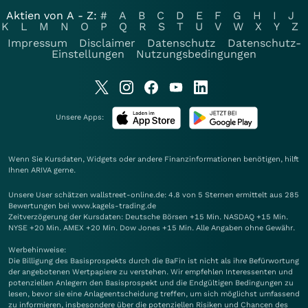
Aktien von A - Z:
#
A
B
C
D
E
F
G
H
I
J
K
L
M
N
O
P
Q
R
S
T
U
V
W
X
Y
Z
Impressum
Disclaimer
Datenschutz
Datenschutz-
Einstellungen
Nutzungsbedingungen
Unsere Apps:
Wenn Sie Kursdaten, Widgets oder andere Finanzinformationen benötigen, hilft
Ihnen
ARIVA
gerne.
Unsere User schätzen wallstreet-online.de: 4.8 von 5 Sternen ermittelt aus 285
Bewertungen bei www.kagels-trading.de
Zeitverzögerung der Kursdaten: Deutsche Börsen +15 Min. NASDAQ +15 Min.
NYSE +20 Min. AMEX +20 Min. Dow Jones +15 Min. Alle Angaben ohne Gewähr.
Werbehinweise:
Die Billigung des Basisprospekts durch die BaFin ist nicht als ihre Befürwortung
der angebotenen Wertpapiere zu verstehen. Wir empfehlen Interessenten und
potenziellen Anlegern den Basisprospekt und die Endgültigen Bedingungen zu
lesen, bevor sie eine Anlageentscheidung treffen, um sich möglichst umfassend
zu informieren, insbesondere über die potenziellen Risiken und Chancen des