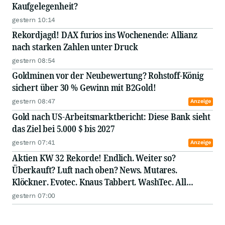
Kaufgelegenheit?
gestern 10:14
Rekordjagd! DAX furios ins Wochenende: Allianz
nach starken Zahlen unter Druck
gestern 08:54
Goldminen vor der Neubewertung? Rohstoff-König
sichert über 30 % Gewinn mit B2Gold!
gestern 08:47
Anzeige
Gold nach US-Arbeitsmarktbericht: Diese Bank sieht
das Ziel bei 5.000 $ bis 2027
gestern 07:41
Anzeige
Aktien KW 32 Rekorde! Endlich. Weiter so?
Überkauft? Luft nach oben? News. Mutares.
Klöckner. Evotec. Knaus Tabbert. WashTec. All
Stabilus. ElringKlinger. Hamborner REIT. Jost. SUSS
gestern 07:00
MicroTec. Rational. Elmos Semiconductor. GFT.
Bastei Lübbe. Nordex. Aurub