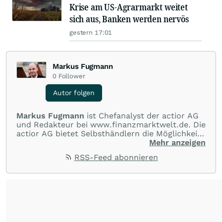
Krise am US-Agrarmarkt weitet
sich aus, Banken werden nervös
gestern 17:01
Markus Fugmann
0
Follower
Autor folgen
Markus Fugmann
ist Chefanalyst der actior AG
und Redakteur bei www.finanzmarktwelt.de. Die
actior AG bietet Selbsthändlern die Möglichkeit,
an allen gängigen Märkten der Welt im Bereich
Mehr anzeigen
CFDs, Futures, Aktien und Devisen zu Top-
RSS-Feed abonnieren
Konditionen zu handeln. Darüber hinaus
erhalten Kunden kostenlose
Informationsabende, Seminare, One-to-One
Coaching, allgemeine Einführungen in die
Handelsplattformen und Märkte.