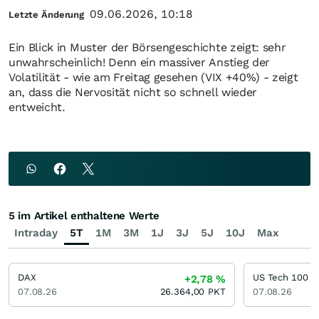
09.06.2026, 10:18
Letzte Änderung
Ein Blick in Muster der Börsengeschichte zeigt: sehr
unwahrscheinlich! Denn ein massiver Anstieg der
Volatilität - wie am Freitag gesehen (VIX +40%) - zeigt
an, dass die Nervosität nicht so schnell wieder
entweicht.
5 im Artikel enthaltene Werte
Intraday
5T
1M
3M
1J
3J
5J
10J
Max
DAX
US Tech 100
+2,78
%
07.08.26
26.364,00
PKT
07.08.26