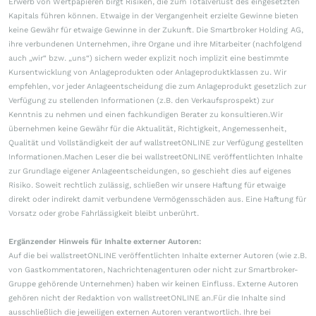
Erwerb von Wertpapieren birgt Risiken, die zum Totalverlust des eingesetzten
Kapitals führen können. Etwaige in der Vergangenheit erzielte Gewinne bieten
keine Gewähr für etwaige Gewinne in der Zukunft. Die Smartbroker Holding AG,
ihre verbundenen Unternehmen, ihre Organe und ihre Mitarbeiter (nachfolgend
auch „wir“ bzw. „uns“) sichern weder explizit noch implizit eine bestimmte
Kursentwicklung von Anlageprodukten oder Anlageproduktklassen zu. Wir
empfehlen, vor jeder Anlageentscheidung die zum Anlageprodukt gesetzlich zur
Verfügung zu stellenden Informationen (z.B. den Verkaufsprospekt) zur
Kenntnis zu nehmen und einen fachkundigen Berater zu konsultieren.Wir
übernehmen keine Gewähr für die Aktualität, Richtigkeit, Angemessenheit,
Qualität und Vollständigkeit der auf wallstreetONLINE zur Verfügung gestellten
Informationen.Machen Leser die bei wallstreetONLINE veröffentlichten Inhalte
zur Grundlage eigener Anlageentscheidungen, so geschieht dies auf eigenes
Risiko. Soweit rechtlich zulässig, schließen wir unsere Haftung für etwaige
direkt oder indirekt damit verbundene Vermögensschäden aus. Eine Haftung für
Vorsatz oder grobe Fahrlässigkeit bleibt unberührt.
Ergänzender Hinweis für Inhalte externer Autoren:
Auf die bei wallstreetONLINE veröffentlichten Inhalte externer Autoren (wie z.B.
von Gastkommentatoren, Nachrichtenagenturen oder nicht zur Smartbroker-
Gruppe gehörende Unternehmen) haben wir keinen Einfluss. Externe Autoren
gehören nicht der Redaktion von wallstreetONLINE an.Für die Inhalte sind
ausschließlich die jeweiligen externen Autoren verantwortlich. Ihre bei