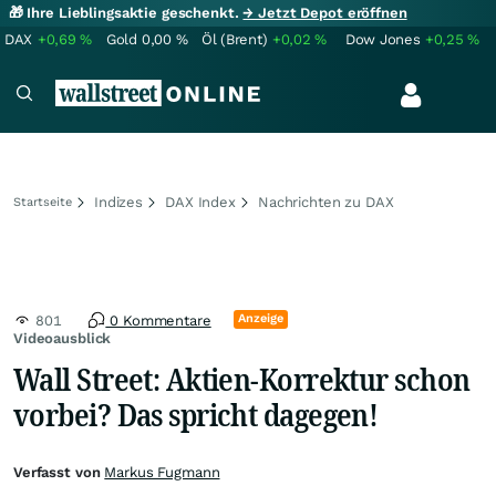
🎁 Ihre Lieblingsaktie geschenkt.
→ Jetzt Depot eröffnen
DAX
+0,69
%
Gold
0,00
%
Öl (Brent)
+0,02
%
Dow Jones
+0,25
%
Indizes
DAX Index
Nachrichten zu DAX
Startseite
Anzeige
801
0 Kommentare
Videoausblick
Wall Street: Aktien-Korrektur schon
vorbei? Das spricht dagegen!
Verfasst von
Markus Fugmann