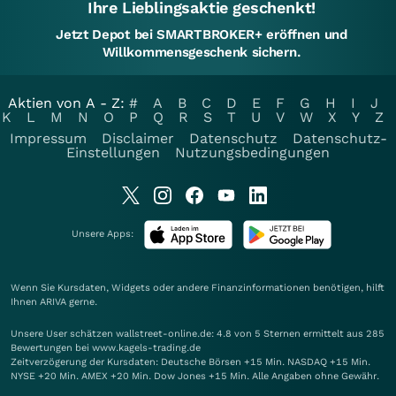
Ihre Lieblingsaktie geschenkt!
Jetzt Depot bei SMARTBROKER+ eröffnen und
Willkommensgeschenk sichern.
Aktien von A - Z:
#
A
B
C
D
E
F
G
H
I
J
K
L
M
N
O
P
Q
R
S
T
U
V
W
X
Y
Z
Impressum
Disclaimer
Datenschutz
Datenschutz-
Einstellungen
Nutzungsbedingungen
Unsere Apps:
Wenn Sie Kursdaten, Widgets oder andere Finanzinformationen benötigen, hilft
Ihnen
ARIVA
gerne.
Unsere User schätzen wallstreet-online.de: 4.8 von 5 Sternen ermittelt aus 285
Bewertungen bei www.kagels-trading.de
Zeitverzögerung der Kursdaten: Deutsche Börsen +15 Min. NASDAQ +15 Min.
NYSE +20 Min. AMEX +20 Min. Dow Jones +15 Min. Alle Angaben ohne Gewähr.