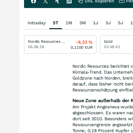
URL kopieren
Per
Intraday
5T
1M
3M
1J
3J
5J
1
Nordic Resources Limited.
Gold
-8,33
%
06.08.26
03:48:42
0,1100
EUR
Nordic Resources berichtet
Kiimala-Trend. Das Unterne
Goldzone nach Norden, breit
darauf, dass bisher nicht be
Ressourcenschätzung einflie
Neue Zone außerhalb der 
Am Projekt Angesneva wurd
abgeschlossen. Es waren na
dort seit 2010. Besonders wi
Ressourcengrenze angesetzt 
Tonne, 0,18 Prozent Kupfer 