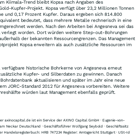
am Kiimala-Trend bleibt Kopsa nach Angaben des
old-Kupfer-Projekt. Kopsa verfügt über 23,2 Millionen Tonnen
e und 0,17 Prozent Kupfer. Daraus ergeben sich 814.800
quivalent bedeutet, dass mehrere Metalle rechnerisch in eine
gerechnet werden. Nach den Arbeiten bei Angesneva sei das
a verlegt worden. Dort würden weitere Step-out-Bohrungen
n außerhalb der bekannten Ressourcengrenzen. Das Management
tprojekt Kopsa erweitern als auch zusätzliche Ressourcen im
, verfügbare historische Bohrkerne von Angesneva erneut
usätzliche Kupfer- und Silberdaten zu gewinnen. Danach
ohrdatenbank aktualisieren und später im Jahr eine neue
em JORC-Standard 2012 für Angesneva vorbereiten. Weitere
hreshälfte würden laut Management ebenfalls geprüft.
 axinocapital.de ist ein Service der AXINO Capital GmbH · Eugenie-von-
am Neckar Deutschland · Geschäftsführer Wolfgang Seybold · Geschäftssitz
er Handelsregisterbuch: HRB 747234 Register: Amtsgericht Stuttgart · USt-Id