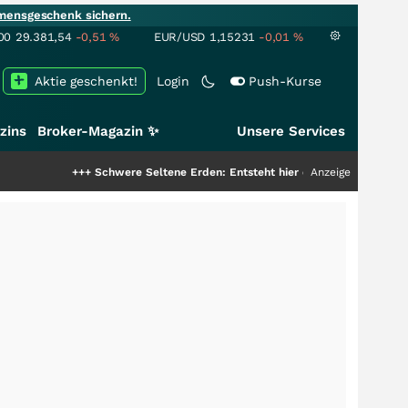
mensgeschenk sichern.
00
29.381,54
-0,51
%
EUR/USD
1,15231
-0,01
%
Aktie geschenkt!
Login
Push-Kurse
zins
Broker-Magazin ✨
Unsere Services
++
Schwere Seltene Erden: Entsteht hier die nächste Milliardenstory?
Anzeige
+++