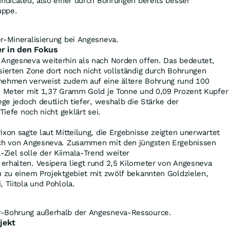
Indicated, also einer durch Bohrungen bereits besser
uppe.
r-Mineralisierung bei Angesneva.
er in den Fokus
 Angesneva weiterhin als nach Norden offen. Das bedeutet,
sierten Zone dort noch nicht vollständig durch Bohrungen
nehmen verweist zudem auf eine ältere Bohrung rund 100
19 Meter mit 1,37 Gramm Gold je Tonne und 0,09 Prozent Kupfer
ege jedoch deutlich tiefer, weshalb die Stärke der
Tiefe noch nicht geklärt sei.
ixon sagte laut Mitteilung, die Ergebnisse zeigten unerwartet
ich von Angesneva. Zusammen mit den jüngsten Ergebnissen
Ziel solle der Kiimala-Trend weiter
erhalten. Vesipera liegt rund 2,5 Kilometer von Angesneva
n zu einem Projektgebiet mit zwölf bekannten Goldzielen,
 Tiitola und Pohlola.
r-Bohrung außerhalb der Angesneva-Ressource.
jekt