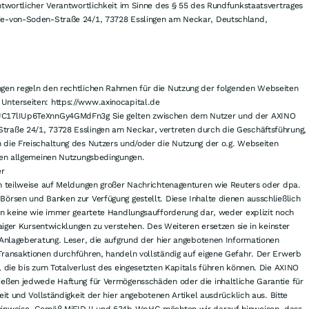
ntwortlicher Verantwortlichkeit im Sinne des § 55 des Rundfunkstaatsvertrages
ie-von-Soden-Straße 24/1, 73728 Esslingen am Neckar, Deutschland,
gen regeln den rechtlichen Rahmen für die Nutzung der folgenden Webseiten
nterseiten: https://www.axinocapital.de
UC17lIUp6TeXnnGy4GMdFn3g Sie gelten zwischen dem Nutzer und der AXINO
raße 24/1, 73728 Esslingen am Neckar, vertreten durch die Geschäftsführung,
 die Freischaltung des Nutzers und/oder die Nutzung der o.g. Webseiten
den allgemeinen Nutzungsbedingungen.
er
n teilweise auf Meldungen großer Nachrichtenagenturen wie Reuters oder dpa.
örsen und Banken zur Verfügung gestellt. Diese Inhalte dienen ausschließlich
en keine wie immer geartete Handlungsaufforderung dar, weder explizit noch
waiger Kursentwicklungen zu verstehen. Des Weiteren ersetzen sie in keinster
 Anlageberatung. Leser, die aufgrund der hier angebotenen Informationen
ransaktionen durchführen, handeln vollständig auf eigene Gefahr. Der Erwerb
, die bis zum Totalverlust des eingesetzten Kapitals führen können. Die AXINO
ießen jedwede Haftung für Vermögensschäden oder die inhaltliche Garantie für
eit und Vollständigkeit der hier angebotenen Artikel ausdrücklich aus. Bitte
hinweise. Gemäß MiFID II und §34b WpHG möchten wir darauf hinweisen, dass