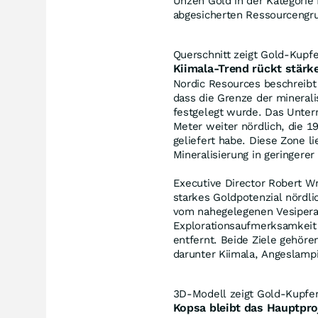
Unzen Gold in der Kategorie 
abgesicherten Ressourcengr
Querschnitt zeigt Gold-Kupfe
Kiimala-Trend rückt stärk
Nordic Resources beschreibt
dass die Grenze der minerali
festgelegt wurde. Das Unter
Meter weiter nördlich, die 
geliefert habe. Diese Zone li
Mineralisierung in geringerer 
Executive Director Robert Wr
starkes Goldpotenzial nördl
vom nahegelegenen Vesipera-
Explorationsaufmerksamkeit 
entfernt. Beide Ziele gehöre
darunter Kiimala, Angeslampi,
3D-Modell zeigt Gold-Kupfe
Kopsa bleibt das Hauptpro