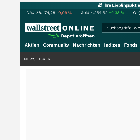
🎁 Ihre Lieblingsakt
DAX
26.174,28
-0,09
%
Gold
4.254,52
+0,33
%
Öl 
Depot eröffnen
Aktien
Community
Nachrichten
Indizes
Fonds
NEWS TICKER