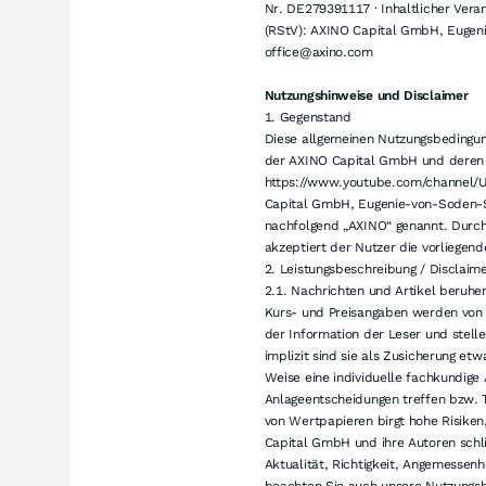
Nr. DE279391117 · Inhaltlicher Vera
(RStV): AXINO Capital GmbH, Eugen
office@axino.com
Nutzungshinweise und Disclaimer
1. Gegenstand
Diese allgemeinen Nutzungsbedingun
der AXINO Capital GmbH und deren U
https://www.youtube.com/channel/
Capital GmbH, Eugenie-von-Soden-St
nachfolgend „AXINO“ genannt. Durch
akzeptiert der Nutzer die vorliegen
2. Leistungsbeschreibung / Disclaim
2.1. Nachrichten und Artikel beruhe
Kurs- und Preisangaben werden von B
der Information der Leser und stell
implizit sind sie als Zusicherung et
Weise eine individuelle fachkundige
Anlageentscheidungen treffen bzw. T
von Wertpapieren birgt hohe Risiken
Capital GmbH und ihre Autoren schl
Aktualität, Richtigkeit, Angemessenh
beachten Sie auch unsere Nutzungs