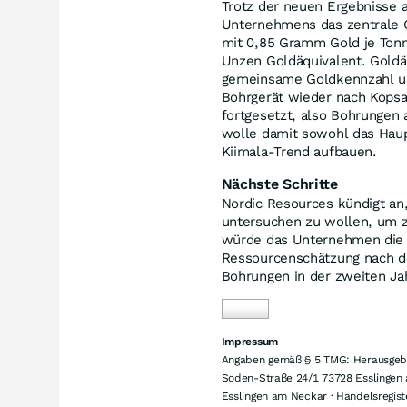
Trotz der neuen Ergebnisse 
Unternehmens das zentrale G
mit 0,85 Gramm Gold je Tonn
Unzen Goldäquivalent. Goldä
gemeinsame Goldkennzahl um
Bohrgerät wieder nach Kops
fortgesetzt, also Bohrunge
wolle damit sowohl das Haup
Kiimala-Trend aufbauen.
Nächste Schritte
Nordic Resources kündigt an
untersuchen zu wollen, um z
würde das Unternehmen die B
Ressourcenschätzung nach d
Bohrungen in der zweiten Ja
Impressum
Angaben gemäß § 5 TMG: Herausgeber
Soden-Straße 24/1 73728 Esslingen 
Esslingen am Neckar · Handelsregist