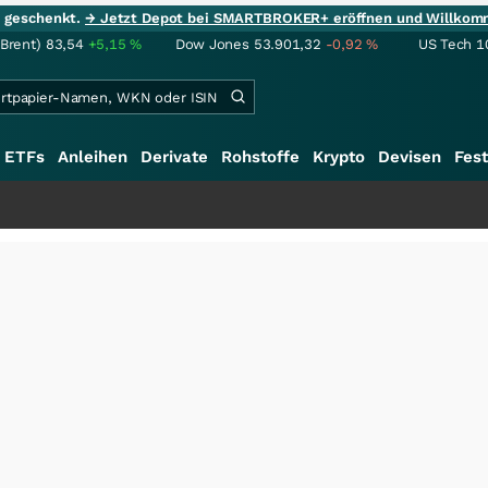
ie geschenkt.
→ Jetzt Depot bei SMARTBROKER+ eröffnen und Willkom
(Brent)
83,54
+5,15
%
Dow Jones
53.901,32
-0,92
%
US Tech 1
ETFs
Anleihen
Derivate
Rohstoffe
Krypto
Devisen
Fest
+