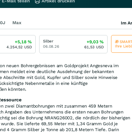
 E-Mail teilen
Artikel drucken
0J
Max
Im Ar
Silber
+5,18
%
+9,03
%
🎁 SMART
Ihre Lieb
06.08.26
4.254,52
USD
61,53
USD
 von neuen Bohrergebnissen am Goldprojekt Angesneva im
hmen meldet eine deutliche Ausdehnung der bekannten
e Abschnitte mit Gold, Kupfer und Silber sowie Hinweise
rücksichtigte Nebenmetalle in eine künftige
ßen könnten.
Ressource
en zwei Diamantbohrungen mit zusammen 459 Metern
ch Angaben des Unternehmens die ersten neuen Bohrungen
chtig sei die Bohrung NRANG26002, die nördlich der bisherigen
wurde. Sie lieferte 69,55 Meter mit 1,34 Gramm Gold je
und 4 Gramm Silber je Tonne ab 201,8 Metern Tiefe. Darin