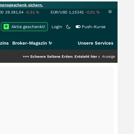
mensgeschenk sichern.
00
29.381,54
-0,51
%
EUR/USD
1,15242
-0,01
%
Aktie geschenkt!
Login
Push-Kurse
zins
Broker-Magazin ✨
Unsere Services
+++
Schwere Seltene Erden: Entsteht hier die nächste Milliardenstory?
Anzeige
+++