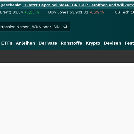
ie geschenkt.
→ Jetzt Depot bei SMARTBROKER+ eröffnen und Willkom
(Brent)
83,54
+5,15
%
Dow Jones
53.901,32
-0,92
%
US Tech 1
ETFs
Anleihen
Derivate
Rohstoffe
Krypto
Devisen
Fest