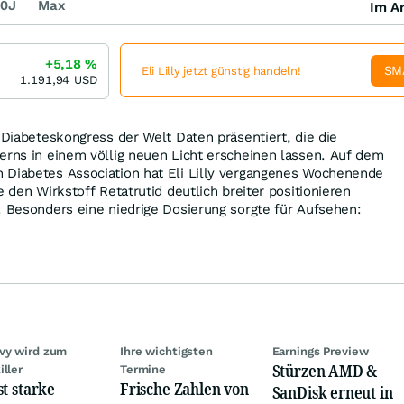
0J
Max
Im Ar
+5,18
%
SM
Eli Lilly jetzt günstig handeln!
1.191,94
USD
n Diabeteskongress der Welt Daten präsentiert, die die
erns in einem völlig neuen Licht erscheinen lassen. Auf dem
 Diabetes Association hat Eli Lilly vergangenes Wochenende
e den Wirkstoff Retatrutid deutlich breiter positionieren
. Besonders eine niedrige Dosierung sorgte für Aufsehen:
vy wird zum
Ihre wichtigsten
Earnings Preview
Stürzen AMD &
iller
Termine
st starke
Frische Zahlen von
SanDisk erneut in