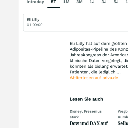
Intraday
5T
1M
3M
1J
3J
5J
1
Eli Lilly
01:00:00
Eli Lilly hat auf dem größte
Adipositas-Pipeline des Konz
Jahreskongress der American
klinische Daten vorgelegt, di
könnten als bislang erwartet
Patienten, die lediglich ...
Weiterlesen auf ariva.de
Lesen Sie auch
Disney, Fresenius
Wego
stark
Kursk
Dow und DAX auf
Selb