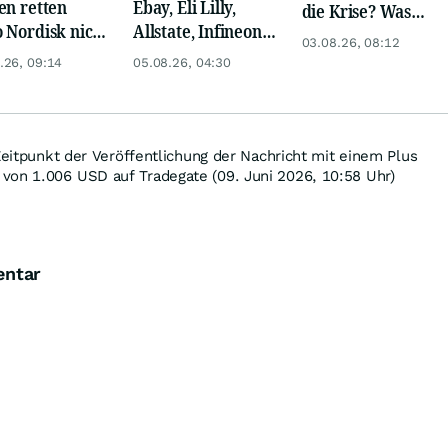
en retten
Ebay, Eli Lilly,
die Krise? Was
 Nordisk nicht
Allstate, Infineon,
wird aus Palantir
03.08.26, 08:12
r
Novo Nordisk,
und Eli Lilly?
.26, 09:14
05.08.26, 04:30
Disney
 Zeitpunkt der Veröffentlichung der Nachricht mit einem Plus
 von 1.006
USD
auf Tradegate (09. Juni 2026, 10:58 Uhr)
entar