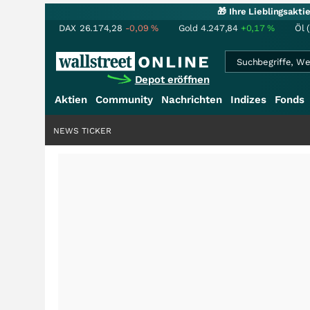
🎁 Ihre Lieblingsakt
DAX
26.174,28
-0,09
%
Gold
4.247,84
+0,17
%
Öl 
Depot eröffnen
Aktien
Community
Nachrichten
Indizes
Fonds
NEWS TICKER