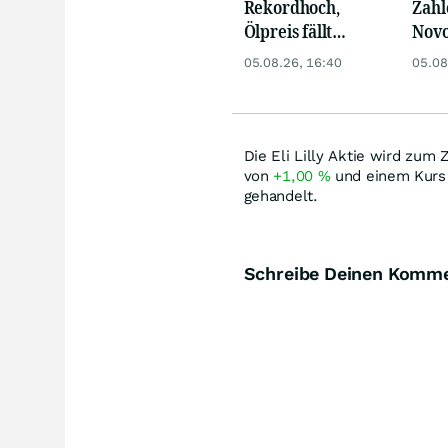
Rekordhoch,
Zahl
Ölpreis fällt
Novo
weiter, Gold legt
meh
05.08.26, 16:40
05.08
zu
Die Eli Lilly Aktie wird zum
von
+1,00
%
und einem Kurs
gehandelt.
Schreibe Deinen Komm