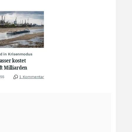
d in Krisenmodus
asser kostet
t Milliarden
:55
1 Kommentar