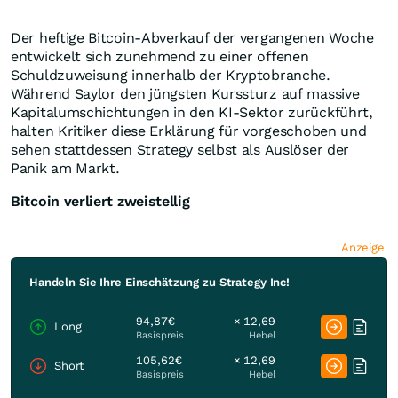
Der heftige Bitcoin-Abverkauf der vergangenen Woche
entwickelt sich zunehmend zu einer offenen
Schuldzuweisung innerhalb der Kryptobranche.
Während Saylor den jüngsten Kurssturz auf massive
Kapitalumschichtungen in den KI-Sektor zurückführt,
halten Kritiker diese Erklärung für vorgeschoben und
sehen stattdessen Strategy selbst als Auslöser der
Panik am Markt.
Bitcoin verliert zweistellig
Anzeige
Handeln Sie Ihre Einschätzung zu Strategy Inc!
94,87€
× 12,69
Long
Basispreis
Hebel
105,62€
× 12,69
Short
Basispreis
Hebel