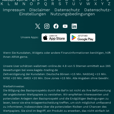
K
L
M
N
O
P
Q
R
S
T
U
V
W
X
Y
Z
Impressum
Disclaimer
Datenschutz
Datenschutz-
Einstellungen
Nutzungsbedingungen
Unsere Apps:
Wenn Sie Kursdaten, Widgets oder andere Finanzinformationen benötigen, hilft
Ihnen
ARIVA
gerne.
Unsere User schätzen wallstreet-online.de: 4.8 von 5 Sternen ermittelt aus 285
Bewertungen bei www.kagels-trading.de
Zeitverzögerung der Kursdaten: Deutsche Börsen +15 Min. NASDAQ +15 Min.
NYSE +20 Min. AMEX +20 Min. Dow Jones +15 Min. Alle Angaben ohne Gewähr.
Werbehinweise:
Die Billigung des Basisprospekts durch die BaFin ist nicht als ihre Befürwortung
der angebotenen Wertpapiere zu verstehen. Wir empfehlen Interessenten und
potenziellen Anlegern den Basisprospekt und die Endgültigen Bedingungen zu
lesen, bevor sie eine Anlageentscheidung treffen, um sich möglichst umfassend
zu informieren, insbesondere über die potenziellen Risiken und Chancen des
Wertpapiers. Sie sind im Begriff, ein Produkt zu erwerben, das nicht einfach ist