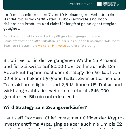
Präsentiert von
Im Durchschnitt erleiden 7 von 10 Kleinanlegern Verluste beim
Handel mit Turbo-Zertifikaten. Turbo-Zertifikate sind hoch
risikoreiche Produkte und nicht für langfristige Anlagestrategien
geeignet.
Den Basisprospekt sowie die Endgültigen Bedingungen und die
Basisinformationsblätter erhalten Sie bei Klick auf das Disclaimer Dokument.
Beachten Sie auch die
weiteren Hinweise
zu dieser Werbung.
Bitcoin verlor in der vergangenen Woche 15 Prozent
und fiel zeitweise auf 60.000 US-Dollar zurück. Der
Abverkauf begann nachdem Strategy den Verkauf von
32 Bitcoin bekanntgegeben hatte. Zwar entsprach die
Transaktion lediglich rund 2,5 Millionen US-Dollar und
wirkt angesichts der weiterhin mehr als 845.000
gehaltenen Bitcoin unbedeutend.
Wird Strategy zum Zwangsverkäufer?
Laut Jeff Dorman, Chief Investment Officer der Krypto-
Investmentfirma Arca, ging es aber auch nie um die 32