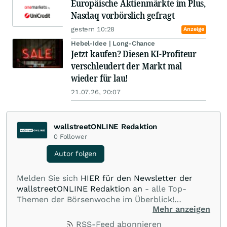
Europäische Aktienmärkte im Plus,
Nasdaq vorbörslich gefragt
gestern 10:28
Anzeige
Hebel-Idee | Long-Chance
Jetzt kaufen? Diesen KI-Profiteur
verschleudert der Markt mal
wieder für lau!
21.07.26, 20:07
wallstreetONLINE Redaktion
0
Follower
Autor folgen
Melden Sie sich
HIER für den Newsletter der
wallstreetONLINE Redaktion an
- alle Top-
Themen der Börsenwoche im Überblick!
Mehr anzeigen
Verpassen Sie kein wichtiges Anleger-Thema!
Für
Beiträge auf diesem journalistischen Channel ist
RSS-Feed abonnieren