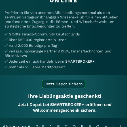
Profitieren Sie von unserem Alleinstellungsmerkmal als den
zentralen verlagsunabhängigen Wissens-Hub für einen aktuellen
und fundierten Zugang in die Börsen- und Wirtschaftswelt, um
strategische Entscheidungen zu treffen.
✅ Größte Finanz-Community Deutschlands
✅ über 550.000 registrierte Nutzer
✅ rund 2.000 Beiträge pro Tag
✅ verlagsunabhängige Partner ARIVA, FinanzNachrichten und
BörsenNews
✅ Jederzeit einfach handeln beim
SMARTBROKER+
✅ mehr als 25 Jahre Marktpräsenz
Jetzt Depot sichern
Ihre Lieblingsaktie geschenkt!
Jetzt Depot bei SMARTBROKER+ eröffnen und
Willkommensgeschenk sichern.
Aktien von A - Z:
#
A
B
C
D
E
F
G
H
I
J