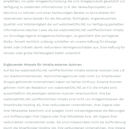
empfehlen, vor jeder Anlageentscheidung die zum Anlageprodukt gesetzlich zur
Verfügung zu stellenden Informationen (z.B. den Verkaufsprospekt) zur
Kenntnis zu nehmen und einen fachkundigen Berater zu konsultieren.Wir
übernehmen keine Gewähr für die Aktualität, Richtigkeit, Angemessenheit,
Qualität und Vollständigkeit der auf wallstreetONLINE zur Verfügung gestellten
Informationen.Machen Leser die bei wallstreetONLINE veröffentlichten Inhalte
zur Grundlage eigener Anlageentscheidungen, so geschieht dies auf eigenes
Risiko. Soweit rechtlich zulässig, schließen wir unsere Haftung für etwaige
direkt oder indirekt damit verbundene Vermögensschäden aus. Eine Haftung für
Vorsatz oder grobe Fahrlässigkeit bleibt unberührt.
Ergänzender Hinweis für Inhalte externer Autoren:
Auf die bei wallstreetONLINE veröffentlichten Inhalte externer Autoren (wie z.B.
von Gastkommentatoren, Nachrichtenagenturen oder nicht zur Smartbroker-
Gruppe gehörende Unternehmen) haben wir keinen Einfluss. Externe Autoren
gehören nicht der Redaktion von wallstreetONLINE an.Für die Inhalte sind
ausschließlich die jeweiligen externen Autoren verantwortlich. Ihre bei
wallstreetONLINE veröffentlichten Inhalte sind nicht von Anlageinteressen der
Smartbroker Holding AG, ihrer verbundenen Unternehmen, ihrer Organe oder
ihrer Mitarbeiter bestimmt und spiegeln nicht notwendigerweise die Meinungen
und Auffassungen ihrer Organe oder ihrer Mitarbeiter bzw. der Organe ihrer
verbundenen Unternehmen wider. Sie sind insbesondere nicht als Aufforderung
durch die Smartbroker Holding AG, ihre verbundenen Unternehmen, ihre Organe