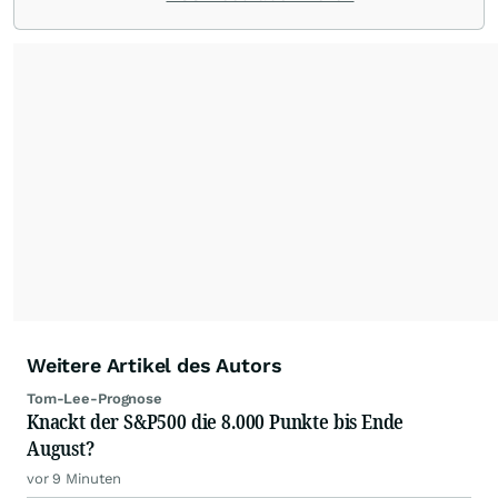
die Chefredaktion der wallstreetONLINE
Redaktion verantwortlich.
Die Fachjournalisten
der wallstreetONLINE Redaktion berichten hier
mit ihren Kolleginnen und Kollegen aus den
Partnerredaktionen exklusiv, fundiert,
ausgewogen sowie unabhängig für den Anleger.
Die Zentralredaktion recherchiert intensiv, um
Anlegern der Kategorie Selbstentscheider
relevante Informationen für ihre
Anlageentscheidungen liefern zu können.
NEU:
Podcast "Börse, Baby!"
Weitere Artikel des Autors
Tom-Lee-Prognose
Knackt der S&P500 die 8.000 Punkte bis Ende
August?
vor 9 Minuten