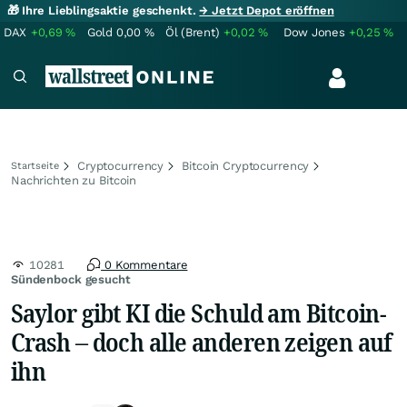
🎁 Ihre Lieblingsaktie geschenkt.
→ Jetzt Depot eröffnen
DAX
+0,69
%
Gold
0,00
%
Öl (Brent)
+0,02
%
Dow Jones
+0,25
%
Cryptocurrency
Bitcoin Cryptocurrency
Startseite
Nachrichten zu Bitcoin
10281
0 Kommentare
Sündenbock gesucht
Saylor gibt KI die Schuld am Bitcoin-
Crash – doch alle anderen zeigen auf
ihn