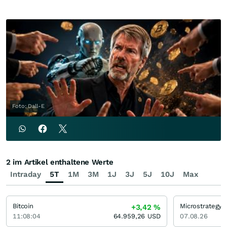
Foto: Dall-E
2 im Artikel enthaltene Werte
Intraday
5T
1M
3M
1J
3J
5J
10J
Max
Bitcoin
+3,42
%
11:08:04
64.959,26
USD
07.08.26