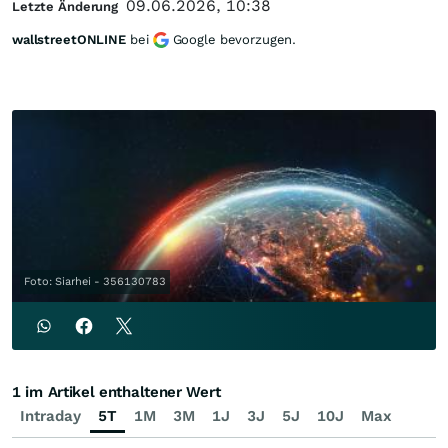
09.06.2026, 10:38
Letzte Änderung
wallstreetONLINE
bei
Google bevorzugen.
Foto: Siarhei - 356130783
1 im Artikel enthaltener Wert
Intraday
5T
1M
3M
1J
3J
5J
10J
Max