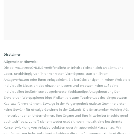
Disclaimer
Allgemeiner Hinweis:
Die bei wallstreetONLINE veröffentlichten Inhalte richten sich an sämtliche
Leser, unabhängig von ihrer konkreten Vermögenssituation, ihrem
Anlageverhalten oder ihren Anlagezielen. Sie berücksichtigen in keiner Weise die
individuelle Situation des einzelnen Lesers und ersetzen keine auf seine
individuellen Bedürfnisse ausgerichtete, fachkundige Anlageberatung.Der
Erwerb von Wertpapieren birgt Risiken, die zum Totalverlust des eingesetzten
Kapitals führen können. Etwaige in der Vergangenheit erzielte Gewinne bieten
keine Gewähr für etwaige Gewinne in der Zukunft. Die Smartbroker Holding AG,
ihre verbundenen Unternehmen, ihre Organe und ihre Mitarbeiter (nachfolgend
auch „wir“ bzw. „uns“) sichern weder explizit noch implizit eine bestimmte
Kursentwicklung von Anlageprodukten oder Anlageproduktklassen zu. Wir
empfehlen, vor jeder Anlageentscheidung die zum Anlageprodukt gesetzlich zur