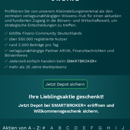
Profitieren Sie von unserem Alleinstellungsmerkmal als den
zentralen verlagsunabhängigen Wissens-Hub für einen aktuellen
und fundierten Zugang in die Börsen- und Wirtschaftswelt, um
strategische Entscheidungen zu treffen.
✅ Größte Finanz-Community Deutschlands
✅ über 550.000 registrierte Nutzer
✅ rund 2.000 Beiträge pro Tag
✅ verlagsunabhängige Partner ARIVA, FinanzNachrichten und
BörsenNews
✅ Jederzeit einfach handeln beim
SMARTBROKER+
✅ mehr als 25 Jahre Marktpräsenz
Jetzt Depot sichern
Ihre Lieblingsaktie geschenkt!
Jetzt Depot bei SMARTBROKER+ eröffnen und
Willkommensgeschenk sichern.
Aktien von A - Z:
#
A
B
C
D
E
F
G
H
I
J