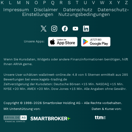
K
L
M
N
O
P
Q
R
S
T
U
V
W
X
Y
Z
Impressum
Disclaimer
Datenschutz
Datenschutz-
Einstellungen
Nutzungsbedingungen
Unsere Apps:
Wenn Sie Kursdaten, Widgets oder andere Finanzinformationen benötigen, hilft
Ihnen
ARIVA
gerne.
Unsere User schätzen wallstreet-online.de: 4.8 von 5 Sternen ermittelt aus 285
Bewertungen bei www.kagels-trading.de
Zeitverzögerung der Kursdaten: Deutsche Börsen +15 Min. NASDAQ +15 Min.
NYSE +20 Min. AMEX +20 Min. Dow Jones +15 Min. Alle Angaben ohne Gewähr.
Copyright © 1998-2026 Smartbroker Holding AG - Alle Rechte vorbehalten.
Mit Unterstützung von:
Daten & Kurse von: