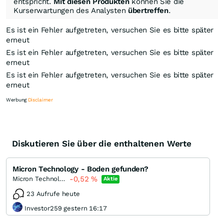
entspricht.
Mit diesen Produkten
können Sie die
Kurserwartungen des Analysten
übertreffen
.
Es ist ein Fehler aufgetreten, versuchen Sie es bitte später
erneut
Es ist ein Fehler aufgetreten, versuchen Sie es bitte später
erneut
Es ist ein Fehler aufgetreten, versuchen Sie es bitte später
erneut
Werbung
Disclaimer
Diskutieren Sie über die enthaltenen Werte
Knock-Out-Suche
Optionsschein-Suche
Micron Technology - Boden gefunden?
Zertifikate-Suche
-0,52
%
Micron Technology
Aktie
23 Aufrufe heute
Investor259 gestern 16:17