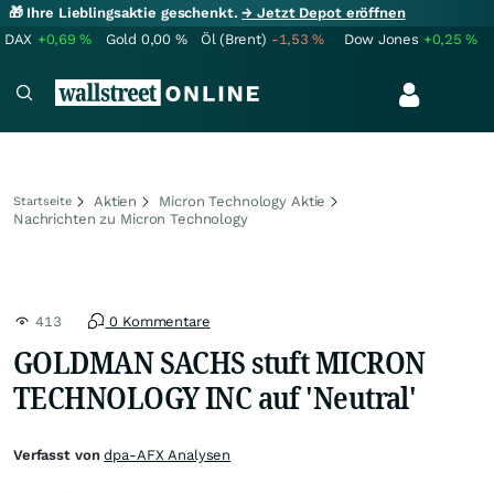
🎁 Ihre Lieblingsaktie geschenkt.
→ Jetzt Depot eröffnen
DAX
+0,69
%
Gold
0,00
%
Öl (Brent)
-1,53
%
Dow Jones
+0,25
%
Aktien
Micron Technology Aktie
Startseite
Nachrichten zu Micron Technology
413
0 Kommentare
GOLDMAN SACHS stuft MICRON
TECHNOLOGY INC auf 'Neutral'
Verfasst von
dpa-AFX Analysen