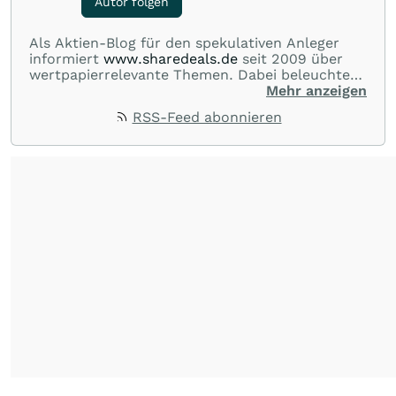
Autor folgen
Als Aktien-Blog für den spekulativen Anleger
informiert
www.sharedeals.de
seit 2009 über
wertpapierrelevante Themen. Dabei beleuchtet
sharedeals.de insbesondere aktuelle
Mehr anzeigen
Marktgeschehnisse im Small- und Micro-Cap-
RSS-Feed abonnieren
Bereich."