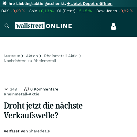
🎁 Ihre Lieblingsaktie geschenkt.
→ Jetzt Depot eröffnen
DAX
-0,09
%
Gold
+0,13
%
Öl (Brent)
+5,15
%
Dow Jones
-0,92
%
Aktien
Rheinmetall Aktie
Startseite
Nachrichten zu Rheinmetall
349
0 Kommentare
Rheinmetall-Aktie
Droht jetzt die nächste
Verkaufswelle?
Verfasst von
Sharedeals