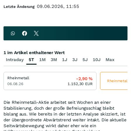
09.06.2026, 11:55
Letzte Änderung
1 im Artikel enthaltener Wert
Intraday
5T
1M
3M
1J
3J
5J
10J
Max
Rheinmetall
-2,90
%
Rheinmetall j
06.08.26
1.152,30
EUR
Die Rheinmetall-Aktie arbeitet seit Wochen an einer
Stabilisierung, doch der große Befreiungsschlag bleibt
bislang aus. Wie bereits in der letzten Analyse skizziert, ist
der übergeordnete Abwärtstrend weiter intakt. Die aktuelle
Seitwärtsbewegung wirkt daher eher wie ein