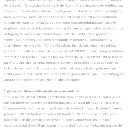
keine Gewähr für etwaige Gewinne in der Zukunft. Die Smartbroker Holding AG,
ihre verbundenen Unternehmen, ihre Organe und ihre Mitarbeiter (nachfolgend
auch „wir“ bzw. „uns“) sichern weder explizit noch implizit eine bestimmte
Kursentwicklung von Anlageprodukten oder Anlageproduktklassen zu. Wir
empfehlen, vor jeder Anlageentscheidung die zum Anlageprodukt gesetzlich zur
Verfügung zu stellenden Informationen (z.B. den Verkaufsprospekt) zur
Kenntnis zu nehmen und einen fachkundigen Berater zu konsultieren.Wir
übernehmen keine Gewähr für die Aktualität, Richtigkeit, Angemessenheit,
Qualität und Vollständigkeit der auf wallstreetONLINE zur Verfügung gestellten
Informationen.Machen Leser die bei wallstreetONLINE veröffentlichten Inhalte
zur Grundlage eigener Anlageentscheidungen, so geschieht dies auf eigenes
Risiko. Soweit rechtlich zulässig, schließen wir unsere Haftung für etwaige
direkt oder indirekt damit verbundene Vermögensschäden aus. Eine Haftung für
Vorsatz oder grobe Fahrlässigkeit bleibt unberührt.
Ergänzender Hinweis für Inhalte externer Autoren:
Auf die bei wallstreetONLINE veröffentlichten Inhalte externer Autoren (wie z.B.
von Gastkommentatoren, Nachrichtenagenturen oder nicht zur Smartbroker-
Gruppe gehörende Unternehmen) haben wir keinen Einfluss. Externe Autoren
gehören nicht der Redaktion von wallstreetONLINE an.Für die Inhalte sind
ausschließlich die jeweiligen externen Autoren verantwortlich. Ihre bei
wallstreetONLINE veröffentlichten Inhalte sind nicht von Anlageinteressen der