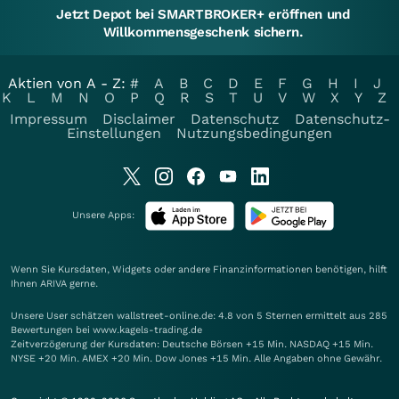
Jetzt Depot bei SMARTBROKER+ eröffnen und
Willkommensgeschenk sichern.
Aktien von A - Z:
#
A
B
C
D
E
F
G
H
I
J
K
L
M
N
O
P
Q
R
S
T
U
V
W
X
Y
Z
Impressum
Disclaimer
Datenschutz
Datenschutz-
Einstellungen
Nutzungsbedingungen
Unsere Apps:
Wenn Sie Kursdaten, Widgets oder andere Finanzinformationen benötigen, hilft
Ihnen
ARIVA
gerne.
Unsere User schätzen wallstreet-online.de: 4.8 von 5 Sternen ermittelt aus 285
Bewertungen bei www.kagels-trading.de
Zeitverzögerung der Kursdaten: Deutsche Börsen +15 Min. NASDAQ +15 Min.
NYSE +20 Min. AMEX +20 Min. Dow Jones +15 Min. Alle Angaben ohne Gewähr.