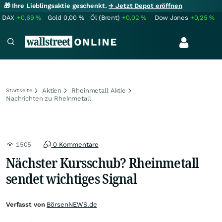
🎁 Ihre Lieblingsaktie geschenkt.
→ Jetzt Depot eröffnen
DAX
+0,69
%
Gold
0,00
%
Öl (Brent)
+0,02
%
Dow Jones
+0,25
%
Aktien
Rheinmetall Aktie
Startseite
Nachrichten zu Rheinmetall
1505
0 Kommentare
Nächster Kursschub? Rheinmetall
sendet wichtiges Signal
Verfasst von
BörsenNEWS.de