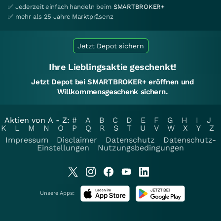
✅ Jederzeit einfach handeln beim
SMARTBROKER+
✅ mehr als 25 Jahre Marktpräsenz
Jetzt Depot sichern
Ihre Lieblingsaktie geschenkt!
Jetzt Depot bei SMARTBROKER+ eröffnen und
Willkommensgeschenk sichern.
Aktien von A - Z:
#
A
B
C
D
E
F
G
H
I
J
K
L
M
N
O
P
Q
R
S
T
U
V
W
X
Y
Z
Impressum
Disclaimer
Datenschutz
Datenschutz-
Einstellungen
Nutzungsbedingungen
Unsere Apps: