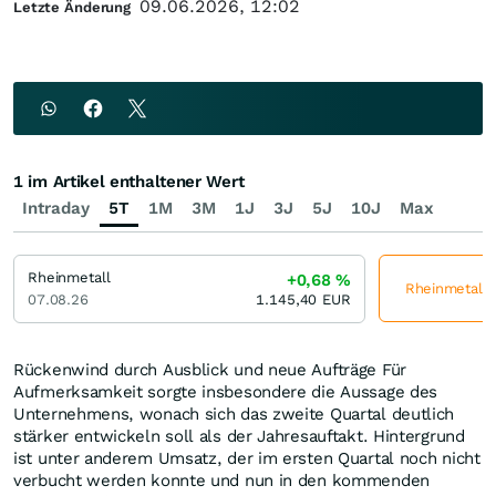
09.06.2026, 12:02
Letzte Änderung
1 im Artikel enthaltener Wert
Intraday
5T
1M
3M
1J
3J
5J
10J
Max
Rheinmetall
+0,68
%
Rheinmetall j
07.08.26
1.145,40
EUR
Rückenwind durch Ausblick und neue Aufträge Für
Aufmerksamkeit sorgte insbesondere die Aussage des
Unternehmens, wonach sich das zweite Quartal deutlich
stärker entwickeln soll als der Jahresauftakt. Hintergrund
ist unter anderem Umsatz, der im ersten Quartal noch nicht
verbucht werden konnte und nun in den kommenden