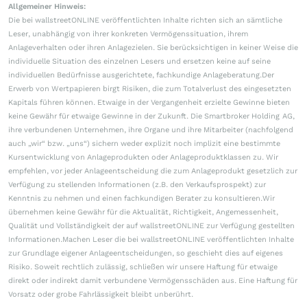
Allgemeiner Hinweis:
Die bei wallstreetONLINE veröffentlichten Inhalte richten sich an sämtliche
Leser, unabhängig von ihrer konkreten Vermögenssituation, ihrem
Anlageverhalten oder ihren Anlagezielen. Sie berücksichtigen in keiner Weise die
individuelle Situation des einzelnen Lesers und ersetzen keine auf seine
individuellen Bedürfnisse ausgerichtete, fachkundige Anlageberatung.Der
Erwerb von Wertpapieren birgt Risiken, die zum Totalverlust des eingesetzten
Kapitals führen können. Etwaige in der Vergangenheit erzielte Gewinne bieten
keine Gewähr für etwaige Gewinne in der Zukunft. Die Smartbroker Holding AG,
ihre verbundenen Unternehmen, ihre Organe und ihre Mitarbeiter (nachfolgend
auch „wir“ bzw. „uns“) sichern weder explizit noch implizit eine bestimmte
Kursentwicklung von Anlageprodukten oder Anlageproduktklassen zu. Wir
empfehlen, vor jeder Anlageentscheidung die zum Anlageprodukt gesetzlich zur
Verfügung zu stellenden Informationen (z.B. den Verkaufsprospekt) zur
Kenntnis zu nehmen und einen fachkundigen Berater zu konsultieren.Wir
übernehmen keine Gewähr für die Aktualität, Richtigkeit, Angemessenheit,
Qualität und Vollständigkeit der auf wallstreetONLINE zur Verfügung gestellten
Informationen.Machen Leser die bei wallstreetONLINE veröffentlichten Inhalte
zur Grundlage eigener Anlageentscheidungen, so geschieht dies auf eigenes
Risiko. Soweit rechtlich zulässig, schließen wir unsere Haftung für etwaige
direkt oder indirekt damit verbundene Vermögensschäden aus. Eine Haftung für
Vorsatz oder grobe Fahrlässigkeit bleibt unberührt.