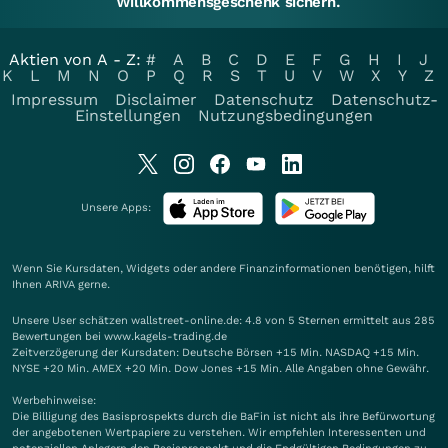
Willkommensgeschenk sichern.
Aktien von A - Z:
#
A
B
C
D
E
F
G
H
I
J
K
L
M
N
O
P
Q
R
S
T
U
V
W
X
Y
Z
Impressum
Disclaimer
Datenschutz
Datenschutz-
Einstellungen
Nutzungsbedingungen
Unsere Apps:
Wenn Sie Kursdaten, Widgets oder andere Finanzinformationen benötigen, hilft
Ihnen
ARIVA
gerne.
Unsere User schätzen wallstreet-online.de: 4.8 von 5 Sternen ermittelt aus 285
Bewertungen bei www.kagels-trading.de
Zeitverzögerung der Kursdaten: Deutsche Börsen +15 Min. NASDAQ +15 Min.
NYSE +20 Min. AMEX +20 Min. Dow Jones +15 Min. Alle Angaben ohne Gewähr.
Werbehinweise:
Die Billigung des Basisprospekts durch die BaFin ist nicht als ihre Befürwortung
der angebotenen Wertpapiere zu verstehen. Wir empfehlen Interessenten und