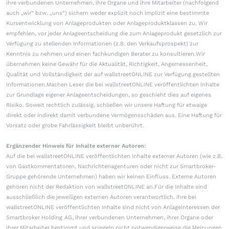
ihre verbundenen Unternehmen, ihre Organe und ihre Mitarbeiter (nachfolgend
auch „wir“ bzw. „uns“) sichern weder explizit noch implizit eine bestimmte
Kursentwicklung von Anlageprodukten oder Anlageproduktklassen zu. Wir
empfehlen, vor jeder Anlageentscheidung die zum Anlageprodukt gesetzlich zur
Verfügung zu stellenden Informationen (z.B. den Verkaufsprospekt) zur
Kenntnis zu nehmen und einen fachkundigen Berater zu konsultieren.Wir
übernehmen keine Gewähr für die Aktualität, Richtigkeit, Angemessenheit,
Qualität und Vollständigkeit der auf wallstreetONLINE zur Verfügung gestellten
Informationen.Machen Leser die bei wallstreetONLINE veröffentlichten Inhalte
zur Grundlage eigener Anlageentscheidungen, so geschieht dies auf eigenes
Risiko. Soweit rechtlich zulässig, schließen wir unsere Haftung für etwaige
direkt oder indirekt damit verbundene Vermögensschäden aus. Eine Haftung für
Vorsatz oder grobe Fahrlässigkeit bleibt unberührt.
Ergänzender Hinweis für Inhalte externer Autoren:
Auf die bei wallstreetONLINE veröffentlichten Inhalte externer Autoren (wie z.B.
von Gastkommentatoren, Nachrichtenagenturen oder nicht zur Smartbroker-
Gruppe gehörende Unternehmen) haben wir keinen Einfluss. Externe Autoren
gehören nicht der Redaktion von wallstreetONLINE an.Für die Inhalte sind
ausschließlich die jeweiligen externen Autoren verantwortlich. Ihre bei
wallstreetONLINE veröffentlichten Inhalte sind nicht von Anlageinteressen der
Smartbroker Holding AG, ihrer verbundenen Unternehmen, ihrer Organe oder
ihrer Mitarbeiter bestimmt und spiegeln nicht notwendigerweise die Meinungen