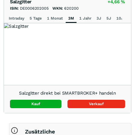
Salzgitter
+4,66
%
ISIN:
DE0006202005
WKN:
620200
Intraday
5 Tage
1 Monat
3M
1 Jahr
3J
5J
10J
Ma
Salzgitter direkt bei SMARTBROKER+ handeln
Kauf
Verkauf
Zusätzliche