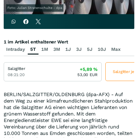
Foto: Julian Stratenschulte - dpa
1 im Artikel enthaltener Wert
Intraday
5T
1M
3M
1J
3J
5J
10J
Max
Salzgitter
+5,89
%
Salzgitter jet
08:21:20
53,00
EUR
BERLIN/SALZGITTER/OLDENBURG (dpa-AFX) - Auf
dem Weg zu einer klimafreundlicheren Stahlproduktion
hat die Salzgitter AG einen wichtigen Lieferanten von
grünem Wasserstoff gefunden. Mit dem
Energiedienstleister EWE sei eine langfristige
Vereinbarung über die Lieferung von jährlich rund
10.000 Tonnen aus Emden geschlossen worden, teilten