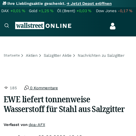
🎁 Ihre Lieblingsaktie geschenkt.
→ Jetzt Depot eröffnen
DAX
+0,01
%
Gold
+1,25
%
Öl (Brent)
+0,03
%
Dow Jones
-0,17
%
Aktien
Salzgitter Aktie
Nachrichten zu Salzgitter
Startseite
185
0 Kommentare
EWE liefert tonnenweise
Wasserstoff für Stahl aus Salzgitter
Verfasst von
dpa-AFX