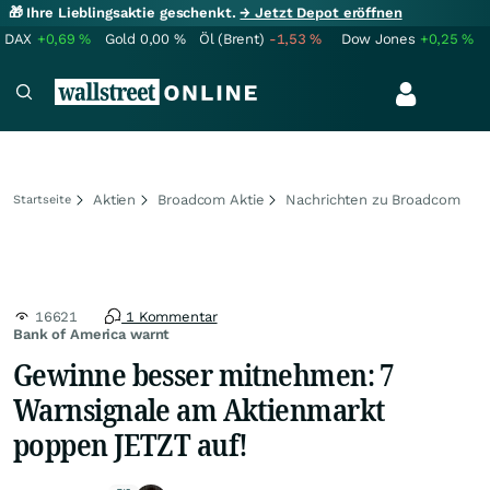
🎁 Ihre Lieblingsaktie geschenkt.
→ Jetzt Depot eröffnen
DAX
+0,69
%
Gold
0,00
%
Öl (Brent)
-1,53
%
Dow Jones
+0,25
%
Aktien
Broadcom Aktie
Nachrichten zu Broadcom
Startseite
16621
1 Kommentar
Bank of America warnt
Gewinne besser mitnehmen: 7
Warnsignale am Aktienmarkt
poppen JETZT auf!