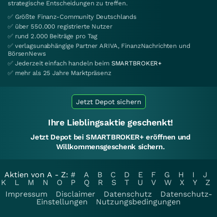
strategische Entscheidungen zu treffen.
✅ Größte Finanz-Community Deutschlands
✅ über 550.000 registrierte Nutzer
✅ rund 2.000 Beiträge pro Tag
✅ verlagsunabhängige Partner ARIVA, FinanzNachrichten und
BörsenNews
✅ Jederzeit einfach handeln beim
SMARTBROKER+
✅ mehr als 25 Jahre Marktpräsenz
Jetzt Depot sichern
Ihre Lieblingsaktie geschenkt!
Jetzt Depot bei SMARTBROKER+ eröffnen und
Willkommensgeschenk sichern.
Aktien von A - Z:
#
A
B
C
D
E
F
G
H
I
J
K
L
M
N
O
P
Q
R
S
T
U
V
W
X
Y
Z
Impressum
Disclaimer
Datenschutz
Datenschutz-
Einstellungen
Nutzungsbedingungen