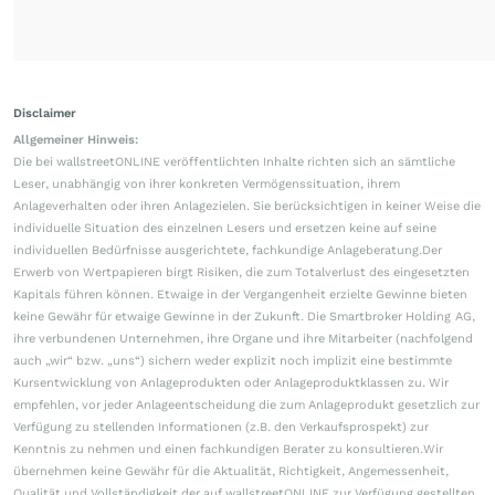
Disclaimer
Allgemeiner Hinweis:
Die bei wallstreetONLINE veröffentlichten Inhalte richten sich an sämtliche
Leser, unabhängig von ihrer konkreten Vermögenssituation, ihrem
Anlageverhalten oder ihren Anlagezielen. Sie berücksichtigen in keiner Weise die
individuelle Situation des einzelnen Lesers und ersetzen keine auf seine
individuellen Bedürfnisse ausgerichtete, fachkundige Anlageberatung.Der
Erwerb von Wertpapieren birgt Risiken, die zum Totalverlust des eingesetzten
Kapitals führen können. Etwaige in der Vergangenheit erzielte Gewinne bieten
keine Gewähr für etwaige Gewinne in der Zukunft. Die Smartbroker Holding AG,
ihre verbundenen Unternehmen, ihre Organe und ihre Mitarbeiter (nachfolgend
auch „wir“ bzw. „uns“) sichern weder explizit noch implizit eine bestimmte
Kursentwicklung von Anlageprodukten oder Anlageproduktklassen zu. Wir
empfehlen, vor jeder Anlageentscheidung die zum Anlageprodukt gesetzlich zur
Verfügung zu stellenden Informationen (z.B. den Verkaufsprospekt) zur
Kenntnis zu nehmen und einen fachkundigen Berater zu konsultieren.Wir
übernehmen keine Gewähr für die Aktualität, Richtigkeit, Angemessenheit,
Qualität und Vollständigkeit der auf wallstreetONLINE zur Verfügung gestellten