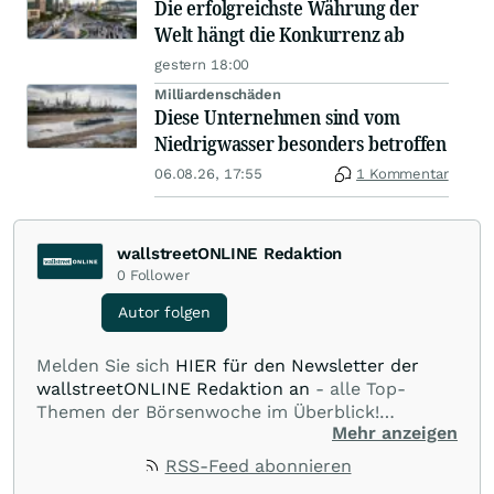
Die erfolgreichste Währung der
Welt hängt die Konkurrenz ab
gestern 18:00
Milliardenschäden
Diese Unternehmen sind vom
Niedrigwasser besonders betroffen
06.08.26, 17:55
1 Kommentar
wallstreetONLINE Redaktion
0
Follower
Autor folgen
Melden Sie sich
HIER für den Newsletter der
wallstreetONLINE Redaktion an
- alle Top-
Themen der Börsenwoche im Überblick!
Mehr anzeigen
Verpassen Sie kein wichtiges Anleger-Thema!
Für
Beiträge auf diesem journalistischen Channel ist
RSS-Feed abonnieren
die Chefredaktion der wallstreetONLINE