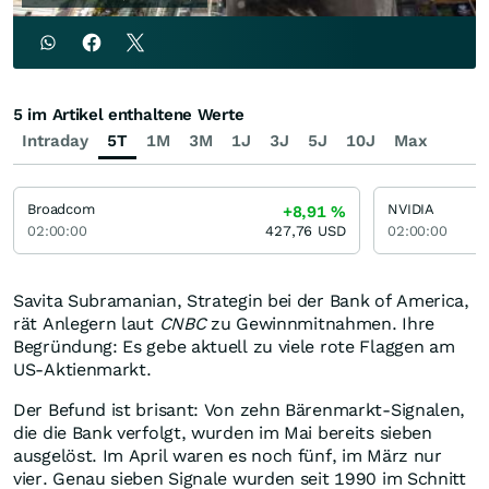
5 im Artikel enthaltene Werte
Intraday
5T
1M
3M
1J
3J
5J
10J
Max
Broadcom
NVIDIA
+8,91
%
02:00:00
427,76
USD
02:00:00
Savita Subramanian, Strategin bei der Bank of America,
rät Anlegern laut
CNBC
zu Gewinnmitnahmen. Ihre
Begründung: Es gebe aktuell zu viele rote Flaggen am
US-Aktienmarkt.
Der Befund ist brisant: Von zehn Bärenmarkt-Signalen,
die die Bank verfolgt, wurden im Mai bereits sieben
ausgelöst. Im April waren es noch fünf, im März nur
vier. Genau sieben Signale wurden seit 1990 im Schnitt