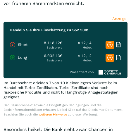
vor früheren Bärenmärkten erreicht.
Anzeige
Handeln Sie Ihre Einschätzung zu S&P 500!
8.118,12€
× 12,14
Short
Basispreis
Hebel
6.932,13€
× 12,12
Long
Basispreis
Hebel
Präsentiert von
Im Durchschnitt erleiden 7 von 10 Kleinanlegern Verluste beim
Handel mit Turbo-Zertifikaten. Turbo-Zertifikate sind hoch
risikoreiche Produkte und nicht für langfristige Anlagestrategien
geeignet.
Den Basisprospekt sowie die Endgültigen Bedingungen und die
Basisinformationsblätter erhalten Sie bei Klick auf das Disclaimer Dokument.
Beachten Sie auch die
weiteren Hinweise
zu dieser Werbung.
Besonders heikel: Die Bank sieht zwar Chancen in