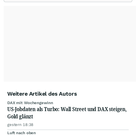
Redaktion verantwortlich.
Die Fachjournalisten
der wallstreetONLINE Redaktion berichten hier
mit ihren Kolleginnen und Kollegen aus den
Partnerredaktionen exklusiv, fundiert,
ausgewogen sowie unabhängig für den Anleger.
Die Zentralredaktion recherchiert intensiv, um
Anlegern der Kategorie Selbstentscheider
relevante Informationen für ihre
Anlageentscheidungen liefern zu können.
NEU:
Podcast "Börse, Baby!"
Weitere Artikel des Autors
DAX mit Wochengewinn
US-Jobdaten als Turbo: Wall Street und DAX steigen,
Gold glänzt
gestern 18:38
Luft nach oben