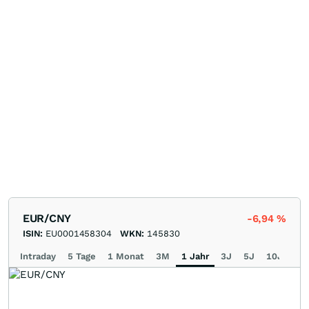
EUR/CNY
-6,94
%
ISIN:
EU0001458304
WKN:
145830
Intraday
5 Tage
1 Monat
3M
1 Jahr
3J
5J
10J
Ma