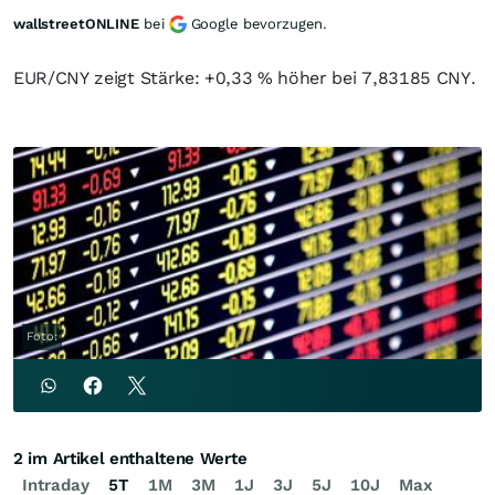
wallstreetONLINE
bei
Google bevorzugen.
EUR/CNY zeigt Stärke: +0,33 % höher bei 7,83185 CNY.
Foto:
2 im Artikel enthaltene Werte
Intraday
5T
1M
3M
1J
3J
5J
10J
Max