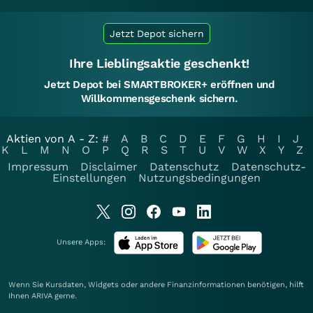
Jetzt Depot sichern
Ihre Lieblingsaktie geschenkt!
Jetzt Depot bei SMARTBROKER+ eröffnen und
Willkommensgeschenk sichern.
Aktien von A - Z:
#
A
B
C
D
E
F
G
H
I
J
K
L
M
N
O
P
Q
R
S
T
U
V
W
X
Y
Z
Impressum
Disclaimer
Datenschutz
Datenschutz-
Einstellungen
Nutzungsbedingungen
Unsere Apps:
Wenn Sie Kursdaten, Widgets oder andere Finanzinformationen benötigen, hilft
Ihnen
ARIVA
gerne.