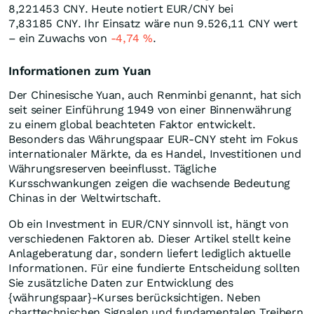
8,221453
CNY
. Heute notiert EUR/CNY bei
7,83185
CNY
. Ihr Einsatz wäre nun 9.526,11
CNY
wert
– ein Zuwachs von
-4,74
%
.
Informationen zum Yuan
Der Chinesische Yuan, auch Renminbi genannt, hat sich
seit seiner Einführung 1949 von einer Binnenwährung
zu einem global beachteten Faktor entwickelt.
Besonders das Währungspaar EUR-CNY steht im Fokus
internationaler Märkte, da es Handel, Investitionen und
Währungsreserven beeinflusst. Tägliche
Kursschwankungen zeigen die wachsende Bedeutung
Chinas in der Weltwirtschaft.
Ob ein Investment in EUR/CNY sinnvoll ist, hängt von
verschiedenen Faktoren ab. Dieser Artikel stellt keine
Anlageberatung dar, sondern liefert lediglich aktuelle
Informationen. Für eine fundierte Entscheidung sollten
Sie zusätzliche Daten zur Entwicklung des
{währungspaar}-Kurses berücksichtigen. Neben
charttechnischen Signalen und fundamentalen Treibern