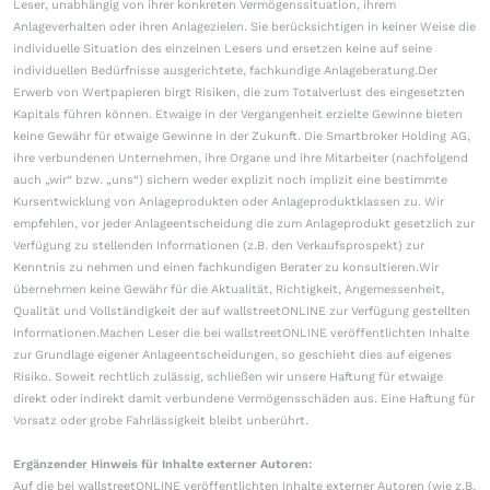
Leser, unabhängig von ihrer konkreten Vermögenssituation, ihrem
Anlageverhalten oder ihren Anlagezielen. Sie berücksichtigen in keiner Weise die
individuelle Situation des einzelnen Lesers und ersetzen keine auf seine
individuellen Bedürfnisse ausgerichtete, fachkundige Anlageberatung.Der
Erwerb von Wertpapieren birgt Risiken, die zum Totalverlust des eingesetzten
Kapitals führen können. Etwaige in der Vergangenheit erzielte Gewinne bieten
keine Gewähr für etwaige Gewinne in der Zukunft. Die Smartbroker Holding AG,
ihre verbundenen Unternehmen, ihre Organe und ihre Mitarbeiter (nachfolgend
auch „wir“ bzw. „uns“) sichern weder explizit noch implizit eine bestimmte
Kursentwicklung von Anlageprodukten oder Anlageproduktklassen zu. Wir
empfehlen, vor jeder Anlageentscheidung die zum Anlageprodukt gesetzlich zur
Verfügung zu stellenden Informationen (z.B. den Verkaufsprospekt) zur
Kenntnis zu nehmen und einen fachkundigen Berater zu konsultieren.Wir
übernehmen keine Gewähr für die Aktualität, Richtigkeit, Angemessenheit,
Qualität und Vollständigkeit der auf wallstreetONLINE zur Verfügung gestellten
Informationen.Machen Leser die bei wallstreetONLINE veröffentlichten Inhalte
zur Grundlage eigener Anlageentscheidungen, so geschieht dies auf eigenes
Risiko. Soweit rechtlich zulässig, schließen wir unsere Haftung für etwaige
direkt oder indirekt damit verbundene Vermögensschäden aus. Eine Haftung für
Vorsatz oder grobe Fahrlässigkeit bleibt unberührt.
Ergänzender Hinweis für Inhalte externer Autoren:
Auf die bei wallstreetONLINE veröffentlichten Inhalte externer Autoren (wie z.B.