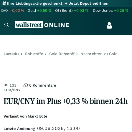
🎁 Ihre Lieblingsaktie geschenkt.
→ Jetzt Depot eröffnen
DAX
-0,03
%
Gold
+0,59
%
Öl (Brent)
+0,03
%
Dow Jones
+0,25
%
Rohstoffe
Gold Rohstoff
Nachrichten zu Gold
Startseite
133
0 Kommentare
EUR/CNY
EUR/CNY im Plus +0,33 % binnen 24h
Verfasst von
Markt Bote
09.06.2026, 13:00
Letzte Änderung