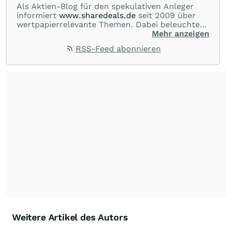
Als Aktien-Blog für den spekulativen Anleger
informiert
www.sharedeals.de
seit 2009 über
wertpapierrelevante Themen. Dabei beleuchtet
sharedeals.de insbesondere aktuelle
Mehr anzeigen
Marktgeschehnisse im Small- und Micro-Cap-
RSS-Feed abonnieren
Bereich."
Weitere Artikel des Autors