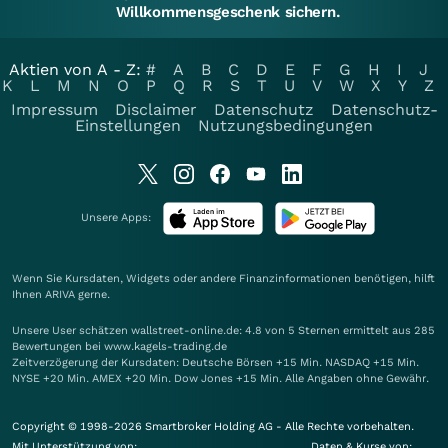
Willkommensgeschenk sichern.
Aktien von A - Z:
#
A
B
C
D
E
F
G
H
I
J
K
L
M
N
O
P
Q
R
S
T
U
V
W
X
Y
Z
Impressum
Disclaimer
Datenschutz
Datenschutz-
Einstellungen
Nutzungsbedingungen
Unsere Apps:
Wenn Sie Kursdaten, Widgets oder andere Finanzinformationen benötigen, hilft
Ihnen
ARIVA
gerne.
Unsere User schätzen wallstreet-online.de: 4.8 von 5 Sternen ermittelt aus 285
Bewertungen bei www.kagels-trading.de
Zeitverzögerung der Kursdaten: Deutsche Börsen +15 Min. NASDAQ +15 Min.
NYSE +20 Min. AMEX +20 Min. Dow Jones +15 Min. Alle Angaben ohne Gewähr.
Copyright © 1998-2026 Smartbroker Holding AG - Alle Rechte vorbehalten.
Mit Unterstützung von:
Daten & Kurse von: