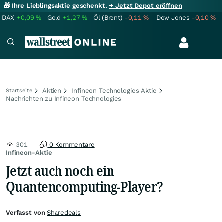
🎁 Ihre Lieblingsaktie geschenkt.
→ Jetzt Depot eröffnen
DAX
+0,09
%
Gold
+1,27
%
Öl (Brent)
-0,11
%
Dow Jones
-0,10
%
Aktien
Infineon Technologies Aktie
Startseite
Nachrichten zu Infineon Technologies
301
0 Kommentare
Infineon-Aktie
Jetzt auch noch ein
Quantencomputing-Player?
Verfasst von
Sharedeals