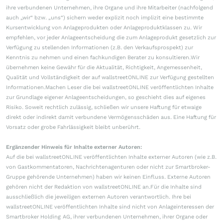
ihre verbundenen Unternehmen, ihre Organe und ihre Mitarbeiter (nachfolgend
auch „wir“ bzw. „uns“) sichern weder explizit noch implizit eine bestimmte
Kursentwicklung von Anlageprodukten oder Anlageproduktklassen zu. Wir
empfehlen, vor jeder Anlageentscheidung die zum Anlageprodukt gesetzlich zur
Verfügung zu stellenden Informationen (z.B. den Verkaufsprospekt) zur
Kenntnis zu nehmen und einen fachkundigen Berater zu konsultieren.Wir
übernehmen keine Gewähr für die Aktualität, Richtigkeit, Angemessenheit,
Qualität und Vollständigkeit der auf wallstreetONLINE zur Verfügung gestellten
Informationen.Machen Leser die bei wallstreetONLINE veröffentlichten Inhalte
zur Grundlage eigener Anlageentscheidungen, so geschieht dies auf eigenes
Risiko. Soweit rechtlich zulässig, schließen wir unsere Haftung für etwaige
direkt oder indirekt damit verbundene Vermögensschäden aus. Eine Haftung für
Vorsatz oder grobe Fahrlässigkeit bleibt unberührt.
Ergänzender Hinweis für Inhalte externer Autoren:
Auf die bei wallstreetONLINE veröffentlichten Inhalte externer Autoren (wie z.B.
von Gastkommentatoren, Nachrichtenagenturen oder nicht zur Smartbroker-
Gruppe gehörende Unternehmen) haben wir keinen Einfluss. Externe Autoren
gehören nicht der Redaktion von wallstreetONLINE an.Für die Inhalte sind
ausschließlich die jeweiligen externen Autoren verantwortlich. Ihre bei
wallstreetONLINE veröffentlichten Inhalte sind nicht von Anlageinteressen der
Smartbroker Holding AG, ihrer verbundenen Unternehmen, ihrer Organe oder