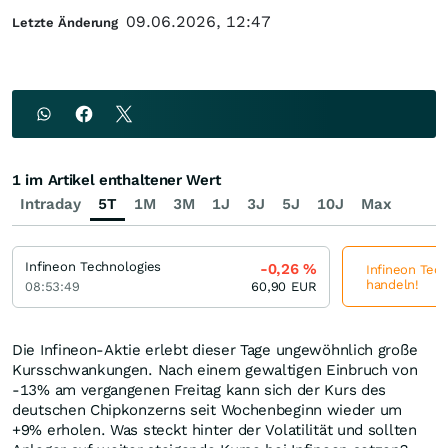
09.06.2026, 12:47
Letzte Änderung
1 im Artikel enthaltener Wert
Intraday
5T
1M
3M
1J
3J
5J
10J
Max
Infineon Technologies
-0,26
%
Infineon Tech
handeln!
08:53:49
60,90
EUR
Die Infineon-Aktie erlebt dieser Tage ungewöhnlich große
Kursschwankungen. Nach einem gewaltigen Einbruch von
-13% am vergangenen Freitag kann sich der Kurs des
deutschen Chipkonzerns seit Wochenbeginn wieder um
+9% erholen. Was steckt hinter der Volatilität und sollten